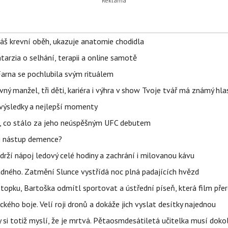
váš krevní oběh, ukazuje anatomie chodidla
Katarzia o selhání, terapii a online samotě
Farna se pochlubila svým rituálem
ný manžel, tři děti, kariéra i výhra v show Tvoje tvář má známý hla
– výsledky a nejlepší momenty
il, co stálo za jeho neúspěšným UFC debutem
li nástup demence?
udrží nápoj ledový celé hodiny a zachrání i milovanou kávu
ného. Zatmění Slunce vystřídá noc plná padajících hvězd
topku, Bartoška odmítl sportovat a ústřední píseň, která film pře
kého boje. Velí roji dronů a dokáže jich vyslat desítky najednou
y si totiž myslí, že je mrtvá. Pětaosmdesátiletá učitelka musí doko