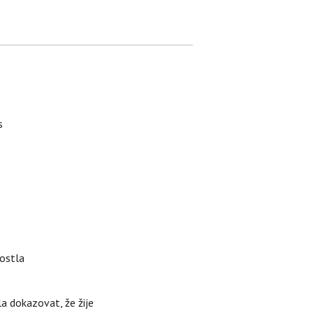
s
rostla
la dokazovat, že žije