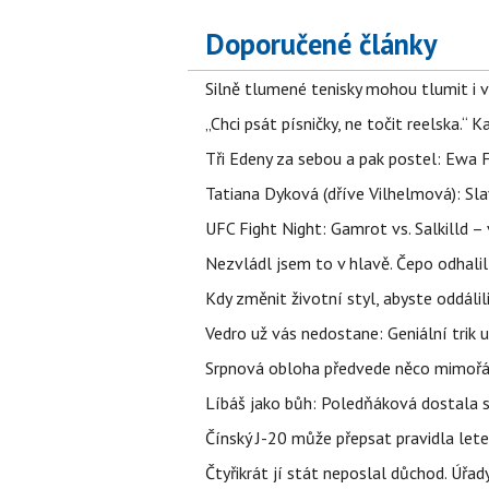
Doporučené články
Silně tlumené tenisky mohou tlumit i 
„Chci psát písničky, ne točit reelska.“ 
Tři Edeny za sebou a pak postel: Ewa 
Tatiana Dyková (dříve Vilhelmová): Slav
UFC Fight Night: Gamrot vs. Salkilld 
Nezvládl jsem to v hlavě. Čepo odhal
Kdy změnit životní styl, abyste oddáli
Vedro už vás nedostane: Geniální trik 
Srpnová obloha předvede něco mimořád
Líbáš jako bůh: Poledňáková dostala s
Čínský J-20 může přepsat pravidla letec
Čtyřikrát jí stát neposlal důchod. Úřad