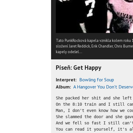
Tato PunkRocková kapela vznikla kolem roku 19
složení Jaret Reddick, Erik Chandler, Chris Bur
kapely odešel...
Píseň: Get Happy
Interpret:
Bowling for Soup
Album:
A Hangover You Don't Deserv
She packed her shit and she left 
On the 8:10 train and I still can
Man, I don't even know how we cou
She slammed the door and she gave
And we fell so fast I still can't
You can read it yourself, it's al