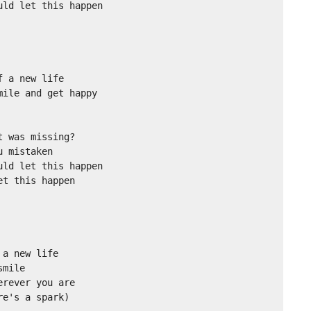
ld let this happen

 a new life 

ile and get happy 

 was missing?

 mistaken 

ld let this happen

t this happen 

a new life 

mile 

rever you are 

e's a spark) 
