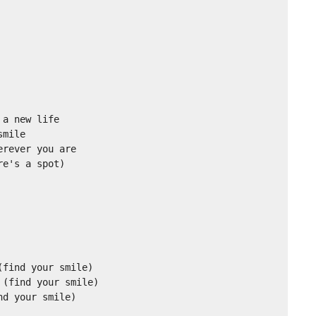
a new life 

mile 

rever you are 

e's a spot) 

find your smile) 

(find your smile) 

d your smile)
