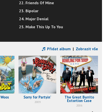
22. Friends Of Mine
23. Bipolar
24. Major Denial
25. Make This Up To You
Přidat album
|
Zobrazit vše
r Woos
Sorry for Partyin'
The Great Burrito
Goes
Extortion Case
2009
2006