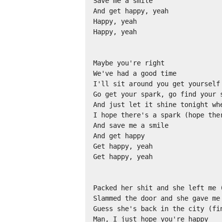
Save me a smile 

And get happy, yeah 

Happy, yeah 

Happy, yeah

Maybe you're right

We've had a good time 

I'll sit around you get yourself 
Go get your spark, go find your s
And just let it shine tonight whe
I hope there's a spark (hope ther
And save me a smile 

And get happy 

Get happy, yeah 

Get happy, yeah

Packed her shit and she left me (
Slammed the door and she gave me 
Guess she's back in the city (fin
Man, I just hope you're happy