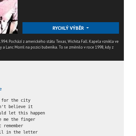
RYCHLÝ VÝBĚR
94. Pochází z amerického státu Texas, Wichita Fall. Kapela vznikla ve
ney a Lanc Morril na pozici bubeníka. To se změnilo v roce 1998, kdy z
e
for the city

't believe it 

ld let this happen 

 me the finger

 remember

l in the letter
