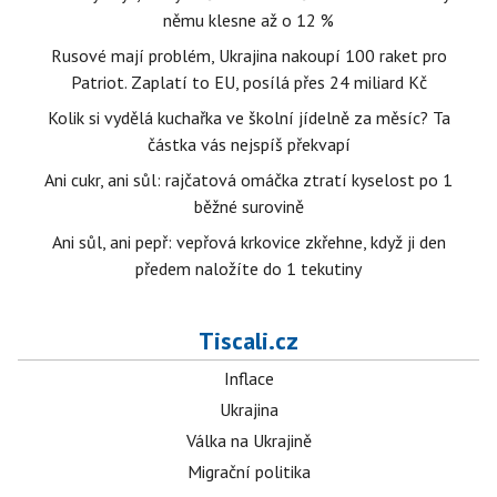
němu klesne až o 12 %
Rusové mají problém, Ukrajina nakoupí 100 raket pro
Patriot. Zaplatí to EU, posílá přes 24 miliard Kč
Kolik si vydělá kuchařka ve školní jídelně za měsíc? Ta
částka vás nejspíš překvapí
Ani cukr, ani sůl: rajčatová omáčka ztratí kyselost po 1
běžné surovině
Ani sůl, ani pepř: vepřová krkovice zkřehne, když ji den
předem naložíte do 1 tekutiny
Tiscali.cz
Inflace
Ukrajina
Válka na Ukrajině
Migrační politika