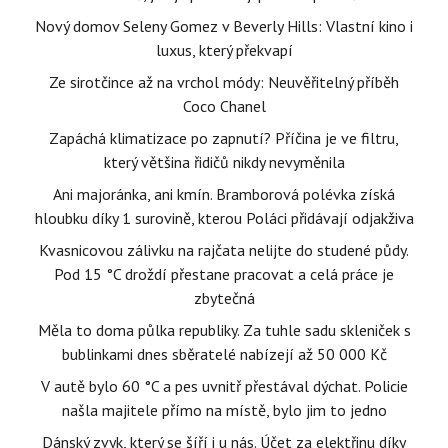
Nový domov Seleny Gomez v Beverly Hills: Vlastní kino i
luxus, který překvapí
Ze sirotčince až na vrchol módy: Neuvěřitelný příběh
Coco Chanel
Zapáchá klimatizace po zapnutí? Příčina je ve filtru,
který většina řidičů nikdy nevyměnila
Ani majoránka, ani kmín. Bramborová polévka získá
hloubku díky 1 surovině, kterou Poláci přidávají odjakživa
Kvasnicovou zálivku na rajčata nelijte do studené půdy.
Pod 15 °C droždí přestane pracovat a celá práce je
zbytečná
Měla to doma půlka republiky. Za tuhle sadu skleniček s
bublinkami dnes sběratelé nabízejí až 50 000 Kč
V autě bylo 60 °C a pes uvnitř přestával dýchat. Policie
našla majitele přímo na místě, bylo jim to jedno
Dánský zvyk, který se šíří i u nás. Účet za elektřinu díky