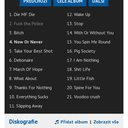
PŘEDCHOZÍ
CELÉ ALBUM
DALŠÍ
1. Die MF Die
12. Wake Up
2. Fuck tha Police
13. Stop
3. Bitch
14. With Or Without You
4. Now Or Never
15. You Spin Me Round
5. Take Your Best Shot
16. Pig Society
6. Debonaire
17. I Am Nothing
7. March Of Hope
18. Shit Life
8. What About
19. Little Fish
9. Thanks For Nothing
20. Spine For You
10. Everything Sucks
21. Voodoo crush
11. Slipping Away
Diskografie
Přidat album
|
Zobrazit vše