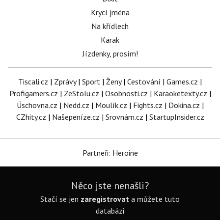
Krycí jména
Na křídlech
Karak
Jízdenky, prosím!
Tiscali.cz
|
Zprávy
|
Sport
|
Ženy
|
Cestování
|
Games.cz
|
Profigamers.cz
|
ZeStolu.cz
|
Osobnosti.cz
|
Karaoketexty.cz
|
Úschovna.cz
|
Nedd.cz
|
Moulík.cz
|
Fights.cz
|
Dokina.cz
|
CZhity.cz
|
Našepeníze.cz
|
Srovnám.cz
|
StartupInsider.cz
Partneři: Heroine
Něco jste nenašli?
Stačí se jen
zaregistrovat
a můžete tuto
databázi