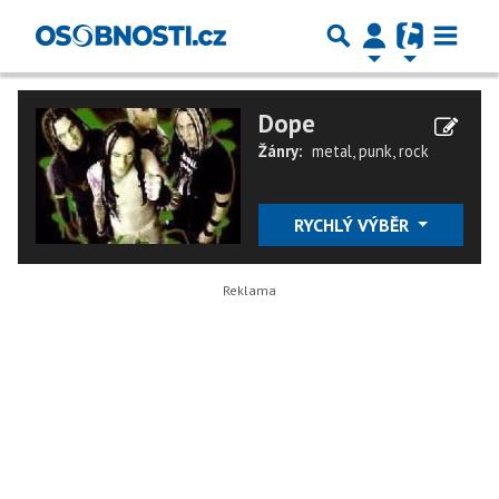
Dope
Žánry:
metal
,
punk
,
rock
RYCHLÝ VÝBĚR