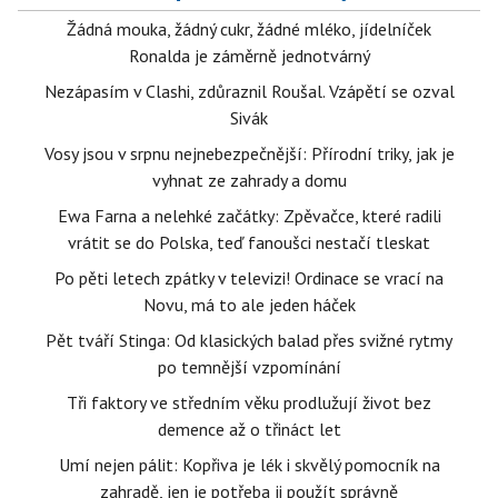
Žádná mouka, žádný cukr, žádné mléko, jídelníček
Ronalda je záměrně jednotvárný
Nezápasím v Clashi, zdůraznil Roušal. Vzápětí se ozval
Sivák
Vosy jsou v srpnu nejnebezpečnější: Přírodní triky, jak je
vyhnat ze zahrady a domu
Ewa Farna a nelehké začátky: Zpěvačce, které radili
vrátit se do Polska, teď fanoušci nestačí tleskat
Po pěti letech zpátky v televizi! Ordinace se vrací na
Novu, má to ale jeden háček
Pět tváří Stinga: Od klasických balad přes svižné rytmy
po temnější vzpomínání
Tři faktory ve středním věku prodlužují život bez
demence až o třináct let
Umí nejen pálit: Kopřiva je lék i skvělý pomocník na
zahradě, jen je potřeba ji použít správně