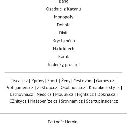
Bang
Osadníci z Katanu
Monopoly
Dobble
Dixit
Krycí jména
Na křídlech
Karak
Jízdenky, prosím!
Tiscali.cz
|
Zprávy
|
Sport
|
Ženy
|
Cestování
|
Games.cz
|
Profigamers.cz
|
ZeStolu.cz
|
Osobnosti.cz
|
Karaoketexty.cz
|
Úschovna.cz
|
Nedd.cz
|
Moulík.cz
|
Fights.cz
|
Dokina.cz
|
CZhity.cz
|
Našepeníze.cz
|
Srovnám.cz
|
StartupInsider.cz
Partneři: Heroine