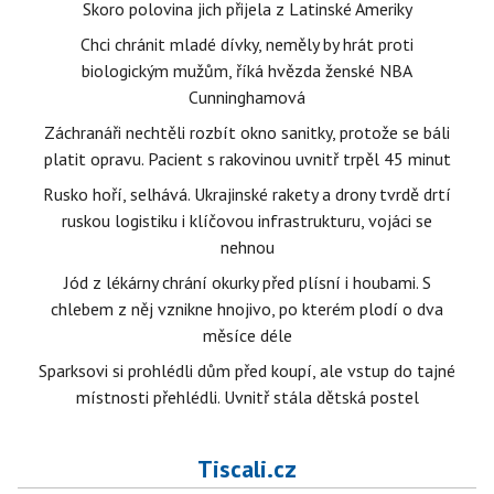
Skoro polovina jich přijela z Latinské Ameriky
Chci chránit mladé dívky, neměly by hrát proti
biologickým mužům, říká hvězda ženské NBA
Cunninghamová
Záchranáři nechtěli rozbít okno sanitky, protože se báli
platit opravu. Pacient s rakovinou uvnitř trpěl 45 minut
Rusko hoří, selhává. Ukrajinské rakety a drony tvrdě drtí
ruskou logistiku i klíčovou infrastrukturu, vojáci se
nehnou
Jód z lékárny chrání okurky před plísní i houbami. S
chlebem z něj vznikne hnojivo, po kterém plodí o dva
měsíce déle
Sparksovi si prohlédli dům před koupí, ale vstup do tajné
místnosti přehlédli. Uvnitř stála dětská postel
Tiscali.cz