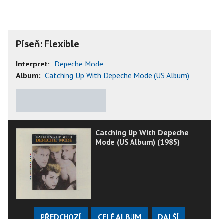
Píseň: Flexible
Interpret:
Depeche Mode
Album:
Catching Up With Depeche Mode (US Album)
★
★
★
★
★
Catching Up With Depeche
Mode (US Album) (1985)
PŘEDCHOZÍ
CELÉ ALBUM
DALŠÍ