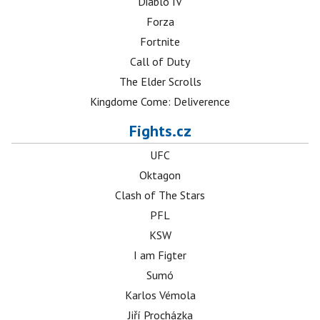
Diablo IV
Forza
Fortnite
Call of Duty
The Elder Scrolls
Kingdome Come: Deliverence
Fights.cz
UFC
Oktagon
Clash of The Stars
PFL
KSW
I am Figter
Sumó
Karlos Vémola
Jiří Procházka