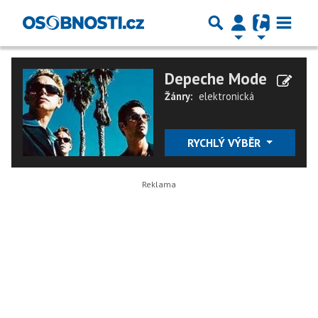
Depeche Mode
Žánry:
elektronická
RYCHLÝ VÝBĚR