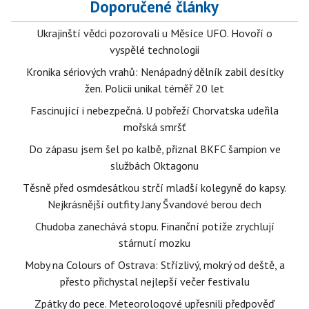
Doporučené články
Ukrajinští vědci pozorovali u Měsíce UFO. Hovoří o
vyspělé technologii
Kronika sériových vrahů: Nenápadný dělník zabil desítky
žen. Policii unikal téměř 20 let
Fascinující i nebezpečná. U pobřeží Chorvatska udeřila
mořská smršť
Do zápasu jsem šel po kalbě, přiznal BKFC šampion ve
službách Oktagonu
Těsně před osmdesátkou strčí mladší kolegyně do kapsy.
Nejkrásnější outfity Jany Švandové berou dech
Chudoba zanechává stopu. Finanční potíže zrychlují
stárnutí mozku
Moby na Colours of Ostrava: Střízlivý, mokrý od deště, a
přesto přichystal nejlepší večer festivalu
Zpátky do pece. Meteorologové upřesnili předpověď