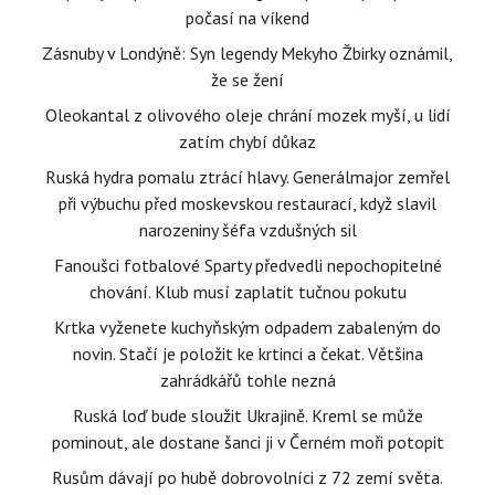
počasí na víkend
Zásnuby v Londýně: Syn legendy Mekyho Žbirky oznámil,
že se žení
Oleokantal z olivového oleje chrání mozek myší, u lidí
zatím chybí důkaz
Ruská hydra pomalu ztrácí hlavy. Generálmajor zemřel
při výbuchu před moskevskou restaurací, když slavil
narozeniny šéfa vzdušných sil
Fanoušci fotbalové Sparty předvedli nepochopitelné
chování. Klub musí zaplatit tučnou pokutu
Krtka vyženete kuchyňským odpadem zabaleným do
novin. Stačí je položit ke krtinci a čekat. Většina
zahrádkářů tohle nezná
Ruská loď bude sloužit Ukrajině. Kreml se může
pominout, ale dostane šanci ji v Černém moři potopit
Rusům dávají po hubě dobrovolníci z 72 zemí světa.