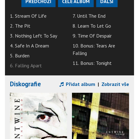
PŘEDCHOZÍ
CELÉ ALBUM
DALŠÍ
1. Stream Of Life
7. Until The End
2. The Pit
8. Learn To Let Go
3. Nothing Left To Say
9. Time Of Despair
4. Safe In A Dream
10. Bonus: Tears Are
Falling
5. Burden
11. Bonus: Tonight
6. Falling Apart
Diskografie
Přidat album
|
Zobrazit vše