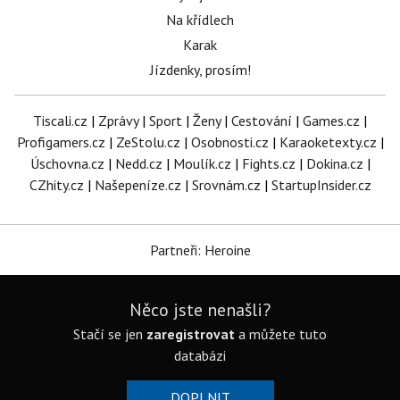
Na křídlech
Karak
Jízdenky, prosím!
Tiscali.cz
|
Zprávy
|
Sport
|
Ženy
|
Cestování
|
Games.cz
|
Profigamers.cz
|
ZeStolu.cz
|
Osobnosti.cz
|
Karaoketexty.cz
|
Úschovna.cz
|
Nedd.cz
|
Moulík.cz
|
Fights.cz
|
Dokina.cz
|
CZhity.cz
|
Našepeníze.cz
|
Srovnám.cz
|
StartupInsider.cz
Partneři: Heroine
Něco jste nenašli?
Stačí se jen
zaregistrovat
a můžete tuto
databázi
DOPLNIT