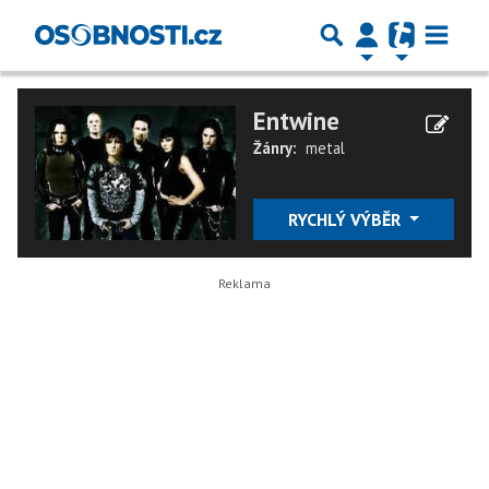
Entwine
Žánry:
metal
RYCHLÝ VÝBĚR