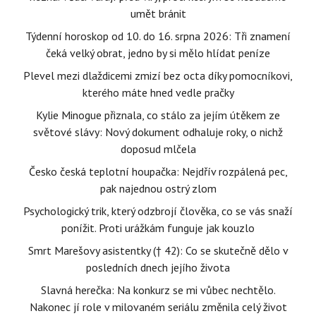
umět bránit
Týdenní horoskop od 10. do 16. srpna 2026: Tři znamení
čeká velký obrat, jedno by si mělo hlídat peníze
Plevel mezi dlaždicemi zmizí bez octa díky pomocníkovi,
kterého máte hned vedle pračky
Kylie Minogue přiznala, co stálo za jejím útěkem ze
světové slávy: Nový dokument odhaluje roky, o nichž
doposud mlčela
Česko česká teplotní houpačka: Nejdřív rozpálená pec,
pak najednou ostrý zlom
Psychologický trik, který odzbrojí člověka, co se vás snaží
ponížit. Proti urážkám funguje jak kouzlo
Smrt Marešovy asistentky († 42): Co se skutečně dělo v
posledních dnech jejího života
Slavná herečka: Na konkurz se mi vůbec nechtělo.
Nakonec jí role v milovaném seriálu změnila celý život