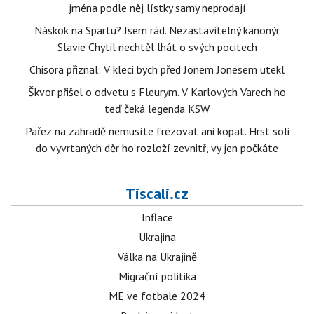
jména podle něj lístky samy neprodají
Náskok na Spartu? Jsem rád. Nezastavitelný kanonýr
Slavie Chytil nechtěl lhát o svých pocitech
Chisora přiznal: V kleci bych před Jonem Jonesem utekl
Škvor přišel o odvetu s Fleurym. V Karlových Varech ho
teď čeká legenda KSW
Pařez na zahradě nemusíte frézovat ani kopat. Hrst soli
do vyvrtaných děr ho rozloží zevnitř, vy jen počkáte
Tiscali.cz
Inflace
Ukrajina
Válka na Ukrajině
Migrační politika
ME ve fotbale 2024