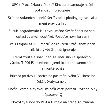
UFC s Procházkou v Praze? Kincl pro samuraje našel
potenciálního soupeře
Stín ze solárních panelů šetří vodu i plodiny, agrivoltaika
mění pravidla hry
Suzuki degradovalo kultovní jméno Swift Sport na sadu
oplastovaných doplňků. Posuďte novinku sami
Wi-Fi signál až 500 metrů od routeru. Stačí znát jeden
trik, který většina lidí ignoruje
Kreml zoufale shání peníze: Indii slibuje společnou
výrobu T-90MS s technologiemi, které mu samotnému
na frontě schází
Brichta po dvou útocích na pás mění váhu. V Liberci ho
čeká bývalý šampion
Dnešní Vémola by svou mladší verzi porazil. Rozhodlo by
zápasové IQ
Novotný si rýpl do RFA a turnaje na hradě. Ani známá