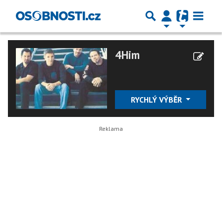
4Him
RYCHLÝ VÝBĚR