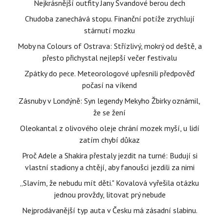
Nejkrásnější outfity Jany Švandové berou dech
Chudoba zanechává stopu. Finanční potíže zrychlují
stárnutí mozku
Moby na Colours of Ostrava: Střízlivý, mokrý od deště, a
přesto přichystal nejlepší večer festivalu
Zpátky do pece. Meteorologové upřesnili předpověď
počasí na víkend
Zásnuby v Londýně: Syn legendy Mekyho Žbirky oznámil,
že se žení
Oleokantal z olivového oleje chrání mozek myší, u lidí
zatím chybí důkaz
Proč Adele a Shakira přestaly jezdit na turné: Budují si
vlastní stadiony a chtějí, aby fanoušci jezdili za nimi
„Slavím, že nebudu mít děti." Kovalová vyřešila otázku
jednou provždy, litovat prý nebude
Nejprodávanější typ auta v Česku má zásadní slabinu.