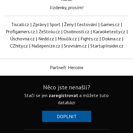
Jízdenky, prosím!
Tiscali.cz
|
Zprávy
|
Sport
|
Ženy
|
Cestování
|
Games.cz
|
Profigamers.cz
|
ZeStolu.cz
|
Osobnosti.cz
|
Karaoketexty.cz
|
Úschovna.cz
|
Nedd.cz
|
Moulík.cz
|
Fights.cz
|
Dokina.cz
|
CZhity.cz
|
Našepeníze.cz
|
Srovnám.cz
|
StartupInsider.cz
Partneři: Heroine
Něco jste nenašli?
Stačí se jen
zaregistrovat
a můžete tuto
databázi
DOPLNIT