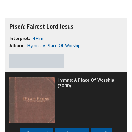
Píseň: Fairest Lord Jesus
Interpret:
4Him
Album:
Hymns: A Place Of Worship
★
★
★
★
★
Hymns: A Place Of Worship
(2000)