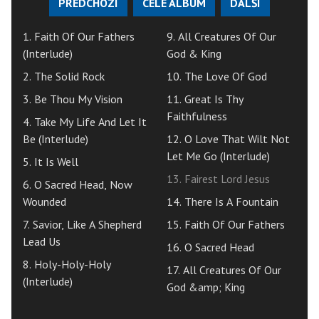
PŘEDCHOZÍ
CELÉ ALBUM
DALŠÍ
1. Faith Of Our Fathers
9. All Creatures Of Our
(Interlude)
God & King
2. The Solid Rock
10. The Love Of God
3. Be Thou My Vision
11. Great Is Thy
Faithfulness
4. Take My Life And Let It
Be (Interlude)
12. O Love That Wilt Not
Let Me Go (Interlude)
5. It Is Well
13. Fairest Lord Jesus
6. O Sacred Head, Now
Wounded
14. There Is A Fountain
7. Savior, Like A Shepherd
15. Faith Of Our Fathers
Lead Us
16. O Sacred Head
8. Holy-Holy-Holy
17. All Creatures Of Our
(Interlude)
God &amp; King