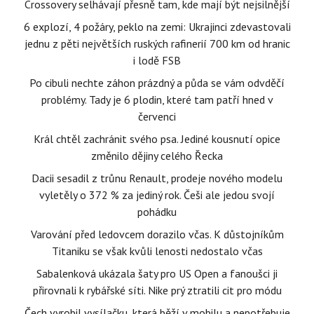
Crossovery selhávají přesně tam, kde mají být nejsilnější
6 explozí, 4 požáry, peklo na zemi: Ukrajinci zdevastovali
jednu z pěti největších ruských rafinerií 700 km od hranic
i lodě FSB
Po cibuli nechte záhon prázdný a půda se vám odvděčí
problémy. Tady je 6 plodin, které tam patří hned v
červenci
Král chtěl zachránit svého psa. Jediné kousnutí opice
změnilo dějiny celého Řecka
Dacii sesadil z trůnu Renault, prodeje nového modelu
vyletěly o 372 % za jediný rok. Češi ale jedou svojí
pohádku
Varování před ledovcem dorazilo včas. K důstojníkům
Titaniku se však kvůli lenosti nedostalo včas
Sabalenková ukázala šaty pro US Open a fanoušci ji
přirovnali k rybářské síti. Nike prý ztratili cit pro módu
Čech vyrobil vysílačku, která běží v mobilu a nepotřebuje