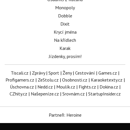
Monopoly
Dobble
Dixit
Krycí jména
Na křídlech
Karak
Jízdenky, prosím!
Tiscali.cz
|
Zprávy
|
Sport
|
Ženy
|
Cestování
|
Games.cz
|
Profigamers.cz
|
ZeStolu.cz
|
Osobnosti.cz
|
Karaoketexty.cz
|
Úschovna.cz
|
Nedd.cz
|
Moulík.cz
|
Fights.cz
|
Dokina.cz
|
CZhity.cz
|
Našepeníze.cz
|
Srovnám.cz
|
StartupInsider.cz
Partneři: Heroine