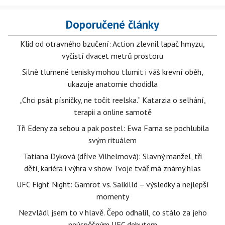
Doporučené články
Klid od otravného bzučení: Action zlevnil lapač hmyzu,
vyčistí dvacet metrů prostoru
Silně tlumené tenisky mohou tlumit i váš krevní oběh,
ukazuje anatomie chodidla
„Chci psát písničky, ne točit reelska.“ Katarzia o selhání,
terapii a online samotě
Tři Edeny za sebou a pak postel: Ewa Farna se pochlubila
svým rituálem
Tatiana Dyková (dříve Vilhelmová): Slavný manžel, tři
děti, kariéra i výhra v show Tvoje tvář má známý hlas
UFC Fight Night: Gamrot vs. Salkilld – výsledky a nejlepší
momenty
Nezvládl jsem to v hlavě. Čepo odhalil, co stálo za jeho
neúspěšným UFC debutem