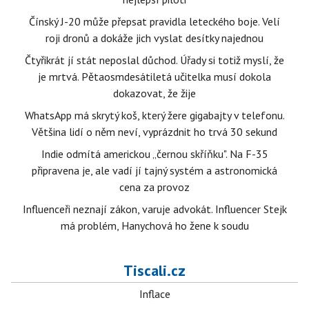
Čínský J-20 může přepsat pravidla leteckého boje. Velí
roji dronů a dokáže jich vyslat desítky najednou
Čtyřikrát jí stát neposlal důchod. Úřady si totiž myslí, že
je mrtvá. Pětaosmdesátiletá učitelka musí dokola
dokazovat, že žije
WhatsApp má skrytý koš, který žere gigabajty v telefonu.
Většina lidí o něm neví, vyprázdnit ho trvá 30 sekund
Indie odmítá americkou „černou skříňku". Na F-35
připravena je, ale vadí jí tajný systém a astronomická
cena za provoz
Influenceři neznají zákon, varuje advokát. Influencer Stejk
má problém, Hanychová ho žene k soudu
Tiscali.cz
Inflace