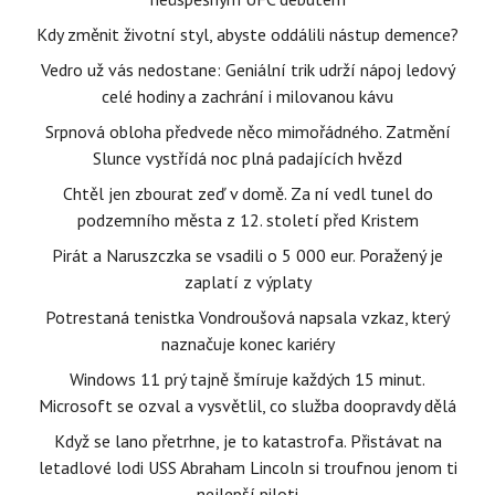
Kdy změnit životní styl, abyste oddálili nástup demence?
Vedro už vás nedostane: Geniální trik udrží nápoj ledový
celé hodiny a zachrání i milovanou kávu
Srpnová obloha předvede něco mimořádného. Zatmění
Slunce vystřídá noc plná padajících hvězd
Chtěl jen zbourat zeď v domě. Za ní vedl tunel do
podzemního města z 12. století před Kristem
Pirát a Naruszczka se vsadili o 5 000 eur. Poražený je
zaplatí z výplaty
Potrestaná tenistka Vondroušová napsala vzkaz, který
naznačuje konec kariéry
Windows 11 prý tajně šmíruje každých 15 minut.
Microsoft se ozval a vysvětlil, co služba doopravdy dělá
Když se lano přetrhne, je to katastrofa. Přistávat na
letadlové lodi USS Abraham Lincoln si troufnou jenom ti
nejlepší piloti