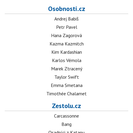
Osobnosti.cz
Andrej Babiš
Petr Pavel
Hana Zagorová
Kazma Kazmitch
Kim Kardashian
Karlos Vémola
Marek Ztracený
Taylor Swift
Emma Smetana
Timothée Chalamet
Zestolu.cz
Carcassonne
Bang
Osadníci z Katanu