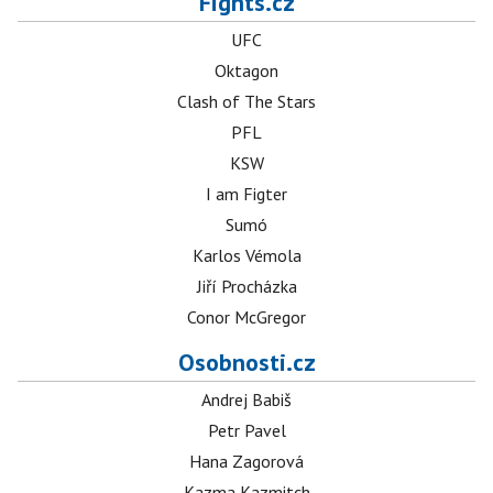
Fights.cz
UFC
Oktagon
Clash of The Stars
PFL
KSW
I am Figter
Sumó
Karlos Vémola
Jiří Procházka
Conor McGregor
Osobnosti.cz
Andrej Babiš
Petr Pavel
Hana Zagorová
Kazma Kazmitch