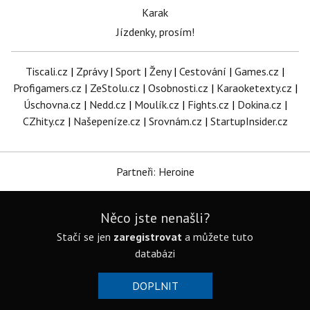
Karak
Jízdenky, prosím!
Tiscali.cz
|
Zprávy
|
Sport
|
Ženy
|
Cestování
|
Games.cz
|
Profigamers.cz
|
ZeStolu.cz
|
Osobnosti.cz
|
Karaoketexty.cz
|
Úschovna.cz
|
Nedd.cz
|
Moulík.cz
|
Fights.cz
|
Dokina.cz
|
CZhity.cz
|
Našepeníze.cz
|
Srovnám.cz
|
StartupInsider.cz
Partneři: Heroine
Něco jste nenašli?
Stačí se jen
zaregistrovat
a můžete tuto
databázi
DOPLNIT