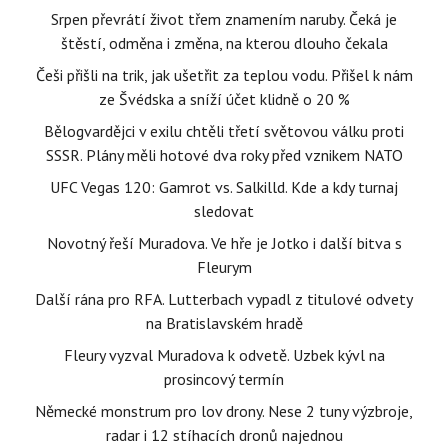
Srpen převrátí život třem znamením naruby. Čeká je
štěstí, odměna i změna, na kterou dlouho čekala
Češi přišli na trik, jak ušetřit za teplou vodu. Přišel k nám
ze Švédska a sníží účet klidně o 20 %
Bělogvardějci v exilu chtěli třetí světovou válku proti
SSSR. Plány měli hotové dva roky před vznikem NATO
UFC Vegas 120: Gamrot vs. Salkilld. Kde a kdy turnaj
sledovat
Novotný řeší Muradova. Ve hře je Jotko i další bitva s
Fleurym
Další rána pro RFA. Lutterbach vypadl z titulové odvety
na Bratislavském hradě
Fleury vyzval Muradova k odvetě. Uzbek kývl na
prosincový termín
Německé monstrum pro lov drony. Nese 2 tuny výzbroje,
radar i 12 stíhacích dronů najednou