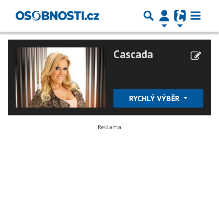
Cascada
RYCHLÝ VÝBĚR