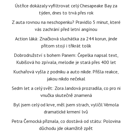
Ústřice dokázaly vyfiltrovat celý Chesapeake Bay za
týden, dnes to trvá přes rok
Z auta rovnou na neschopenku? Pravidlo 5 minut, které
vás zachrání před letní angínou
Action láká: Značková sluchátka za 244 korun, jinde
přitom stojí i třikrát tolik
Dobrodružství s bohem Panem: Čepelka napsal text,
Kubišová ho zpívala, melodie je stará přes 400 let
Kuchařová vyšla z podniku a auto nikde. Přišla reakce,
jakou nikdo nečekal
Sedm let a celý svět: Zora Jandová prozradila, co pro ni
vnučka skutečně znamená
Byl jsem celý od krve, měl jsem strach, vylíčil Vémola
dramatické krmení lvů
Petra Černocká přiznala, co dostává od státu: Polovina
důchodu jde okamžitě zpět