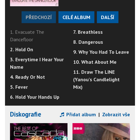
PŘEDCHOZÍ
CELÉ ALBUM
DALŠÍ
1. Evacuate The
7. Breathless
Dancefloor
8. Dangerous
2. Hold On
9. Why You Had To Leave
3. Everytime I Hear Your
10. What About Me
Name
11. Draw The LINE
4. Ready Or Not
(Yanou's Candlelight
5. Fever
Mix)
6. Hold Your Hands Up
Diskografie
Přidat album
|
Zobrazit vše