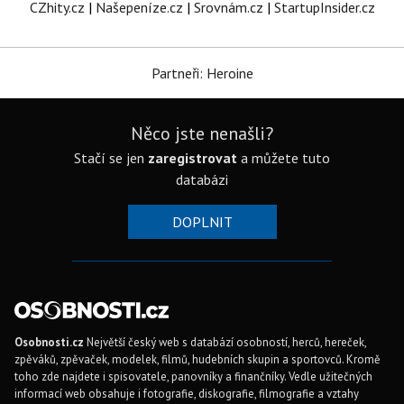
CZhity.cz
|
Našepeníze.cz
|
Srovnám.cz
|
StartupInsider.cz
Partneři: Heroine
Něco jste nenašli?
Stačí se jen
zaregistrovat
a můžete tuto
databázi
DOPLNIT
Osobnosti.cz
Největší český web s databází osobností, herců, hereček,
zpěváků, zpěvaček, modelek, filmů, hudebních skupin a sportovců. Kromě
toho zde najdete i spisovatele, panovníky a finančníky. Vedle užitečných
informací web obsahuje i fotografie, diskografie, filmografie a vztahy