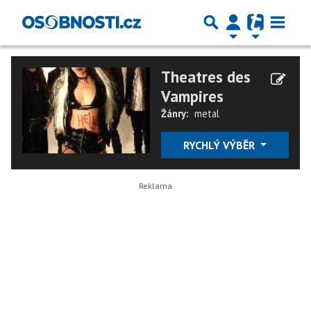
Theatres des
Vampires
Žánry:
metal
RYCHLÝ VÝBĚR