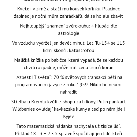
Kvete i v zimě a stačí mu kousek kořínku. Ptačinec
žabinec je noční můra zahrádkářů, dá se ho ale zbavit
Nejhloupější znamení zvěrokruhu: 4 hlupáci dle
astrologie
Ve vzduchu vydržel jen devět minut. Let Tu-154 se 115
lidmi skončil katastrofou
Maličká knížka po babičce, která vypadá, že se každou
chvíli rozpadne, může mít cenu tisíců korun
„Azbest IT světa“: 70 % světových transakcí běží na
programovacím jazyce z roku 1959. Nikdo ho neumí
nahradit
Střelba u Kremlu kvůli e-shopu za biliony, Putin panikaří.
Wildberries ovládají kavkazské klany a teď po něm jde i
Kyjev
Tato matematická hádanka nachytala už tisíce lidí.
Příklad 18 : 3 + 7 × 5 správně spočítají jen lidé, kteří