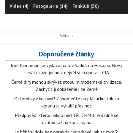
Videa (4)
Fotogalerie (14)
Fanklub (30)
Doporučené články
Joel Kinnaman se vydává na lov Saddáma Husajna. Nový
seriál ukáže jednu z největších operací CIA
Černé díry mohou skrývat stopu mimozemské civilizace.
Zachytit ji dokážeme i ze Země
Octomilky v kuchyni? Zapomeňte na plácačku, trik za
korunu je vyhubí přes noc
Předpověď, kterou nikdo nechtěl. ČHMÚ: Pořádně se
ochladí až na konci srpna
Je běhání dole bez opravdu tak zdravé, jak se tvrdí?