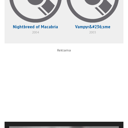
Nightbreed of Macabria
Vampyr&#236;sme
2004
2003