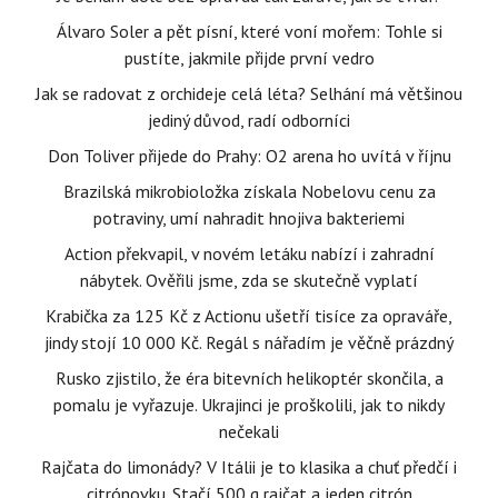
Álvaro Soler a pět písní, které voní mořem: Tohle si
pustíte, jakmile přijde první vedro
Jak se radovat z orchideje celá léta? Selhání má většinou
jediný důvod, radí odborníci
Don Toliver přijede do Prahy: O2 arena ho uvítá v říjnu
Brazilská mikrobioložka získala Nobelovu cenu za
potraviny, umí nahradit hnojiva bakteriemi
Action překvapil, v novém letáku nabízí i zahradní
nábytek. Ověřili jsme, zda se skutečně vyplatí
Krabička za 125 Kč z Actionu ušetří tisíce za opraváře,
jindy stojí 10 000 Kč. Regál s nářadím je věčně prázdný
Rusko zjistilo, že éra bitevních helikoptér skončila, a
pomalu je vyřazuje. Ukrajinci je proškolili, jak to nikdy
nečekali
Rajčata do limonády? V Itálii je to klasika a chuť předčí i
citrónovku. Stačí 500 g rajčat a jeden citrón