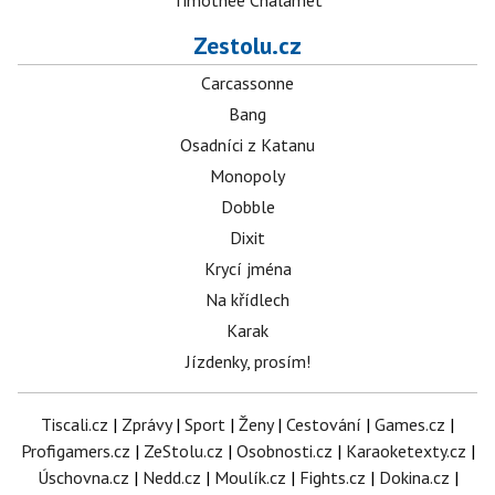
Timothée Chalamet
Zestolu.cz
Carcassonne
Bang
Osadníci z Katanu
Monopoly
Dobble
Dixit
Krycí jména
Na křídlech
Karak
Jízdenky, prosím!
Tiscali.cz
|
Zprávy
|
Sport
|
Ženy
|
Cestování
|
Games.cz
|
Profigamers.cz
|
ZeStolu.cz
|
Osobnosti.cz
|
Karaoketexty.cz
|
Úschovna.cz
|
Nedd.cz
|
Moulík.cz
|
Fights.cz
|
Dokina.cz
|