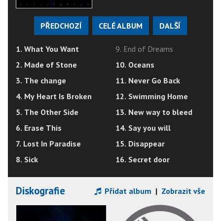
PŘEDCHOZÍ
CELÉ ALBUM
DALŠÍ
1. What You Want
9. End of Dreams
2. Made of Stone
10. Oceans
3. The change
11. Never Go Back
4. My Heart Is Broken
12. Swimming Home
5. The Other Side
13. New way to bleed
6. Erase This
14. Say you will
7. Lost In Paradise
15. Disappear
8. Sick
16. Secret door
Diskografie
Přidat album
|
Zobrazit vše