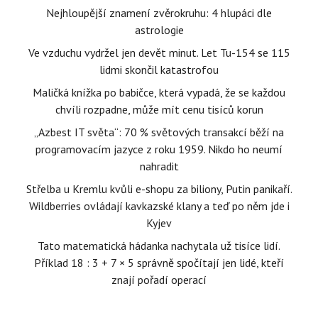
Nejhloupější znamení zvěrokruhu: 4 hlupáci dle
astrologie
Ve vzduchu vydržel jen devět minut. Let Tu-154 se 115
lidmi skončil katastrofou
Maličká knížka po babičce, která vypadá, že se každou
chvíli rozpadne, může mít cenu tisíců korun
„Azbest IT světa“: 70 % světových transakcí běží na
programovacím jazyce z roku 1959. Nikdo ho neumí
nahradit
Střelba u Kremlu kvůli e-shopu za biliony, Putin panikaří.
Wildberries ovládají kavkazské klany a teď po něm jde i
Kyjev
Tato matematická hádanka nachytala už tisíce lidí.
Příklad 18 : 3 + 7 × 5 správně spočítají jen lidé, kteří
znají pořadí operací