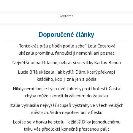
Doporučené články
„Tentokrát píšu příběh podle sebe." Lela Ceterová
ukázala proměnu, fanoušci ji nemohli ani poznat
Největší odpad Clashe, nebral si servítky Karlos Benda
Lucie Bílá ukázala, jak bydlí: Dům, který překvapí
každého, kdo ji zná jen z pódia
Nikdy nemíchejte tyto dvě tablety proti bolesti. Častá
chyba může skončit krvácením do žaludku
Itálie vyhlásila nejvyšší stupeň výstrahy ve všech velkých
městech. Vedra nepoleví ani v Česku
Lepíte se v horku ke stolu i k židli? Díky jednoduchému
triku vás předloktí konečně přestanou pálit