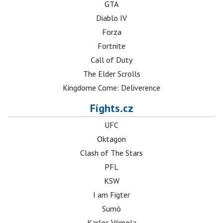
GTA
Diablo IV
Forza
Fortnite
Call of Duty
The Elder Scrolls
Kingdome Come: Deliverence
Fights.cz
UFC
Oktagon
Clash of The Stars
PFL
KSW
I am Figter
Sumó
Karlos Vémola