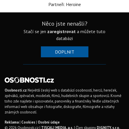
Partneři: Heroine
Něco jste nenašli?
Stačí se jen
zaregistrovat
a můžete tuto
databázi
DOPLNIT
Osobnosti.cz
Největší český web s databází osobností, herců, hereček,
zpěváků, zpěvaček, modelek, filmů, hudebních skupin a sportovců. Kromě
toho zde najdete i spisovatele, panovníky a finančníky. Vedle užitečných
informací web obsahuje i fotografie, diskografie, filmografie a vztahy
známých osobností.
Reklama
|
Cookies
|
Osobní údaje
© 2026 Osobnosti.cz |
TISCALI MEDIA, a.s.
| Člen skupiny
DIGNITY, s.r.o.