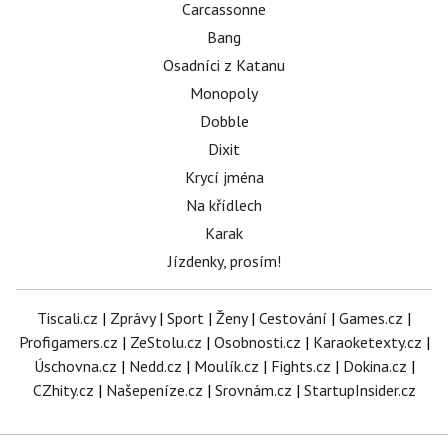
Carcassonne
Bang
Osadníci z Katanu
Monopoly
Dobble
Dixit
Krycí jména
Na křídlech
Karak
Jízdenky, prosím!
Tiscali.cz
|
Zprávy
|
Sport
|
Ženy
|
Cestování
|
Games.cz
|
Profigamers.cz
|
ZeStolu.cz
|
Osobnosti.cz
|
Karaoketexty.cz
|
Úschovna.cz
|
Nedd.cz
|
Moulík.cz
|
Fights.cz
|
Dokina.cz
|
CZhity.cz
|
Našepeníze.cz
|
Srovnám.cz
|
StartupInsider.cz