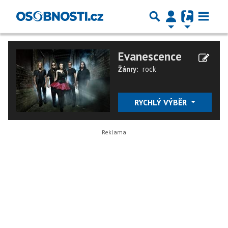
Evanescence
Žánry:
rock
RYCHLÝ VÝBĚR