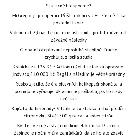
Skutečně hloupneme?
McGregor je po operaci. Příští rok ho v UFC zřejmě čeká
poslední tanec
V dubnu 2029 nás těsně mine asteroid. I průlet může mít
závažné následky
Globální oteplování neprobíhá stabilně. Prudce
zrychluje, zjistila studie
Krabička za 125 Kč z Actionu ušetří tisíce za opraváře,
jindy stojí 10 000 Kč. Regál s nářadím je věčně prázdný
Rusko zjistilo, že éra bitevních helikoptér skončila, a
pomalu je vyřazuje. Ukrajinci je proškolili, jak to nikdy
nečekali
Rajčata do limonády? V Itálii je to klasika a chuť předčí i
citrónovku. Stačí 500 g rajčat a jeden citrón
Kvete i v zimě a stačí mu kousek kořínku. Ptačinec
žabinec je noční můra zahrádkářů, dá se ho ale zbavit