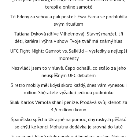
terapii a online samotě
Tři Edeny za sebou a pak postel: Ewa Farna se pochlubila
svým rituálem
Tatiana Dyková (dříve Vilhelmová): Slavný manžel, tři
děti, kariéra i výhra v show Tvoje tvář má známý hlas
UFC Fight Night: Gamrot vs. Salkilld – výsledky a nejlepší
momenty
Nezvládl jsem to v hlavě. Čepo odhalil, co stálo za jeho
neúspěšným UFC debutem
3 retro mobily měl kdysi skoro každý, dnes vám vynesou i
milion. Sběratelé vyžadují jedinou podmínku
Silák Karlos Vémola shání peníze. Prodává svůj klenot za
4,5 milionu korun
Španělsko spěchá Ukrajině na pomoc, dny ruských pěšáků
se chýlí ke konci. Mohutná dodávka je srovná do latě
5 znamení, která nikdy neodpoví hned na zprávu. Nejsou