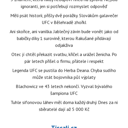
ignoranti, jen si potřebují rozmyslet odpověď
Měli psát historii, přišly dvě porážky. Slovákům galavečer
UFC v Bělehradě zhořkl
Ani skořice, ani vanilka. Jablečný závin bude vonět jako od
babičky díky 1 surovině, kterou Rakušané přidávají
odjakživa
Otec jí chtěl překazit svatbu, křičel a urážel ženicha. Po
pár letech přišel o firmu, přátele i respekt
Legenda UFC se pustila do Herba Deana. Chyba sudího
může stát bojovníka půl výplaty
Blachowicz ve 43 letech nekončí. Vyzval bývalého
šampiona UFC
Tuhle sifonovou láhev měl doma každý druhý. Dnes za ni
sběratelé dají až 5 000 Kč
Tiscali.cz