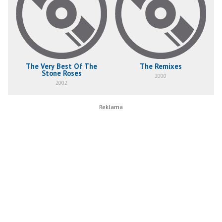
The Very Best Of The
The Remixes
Stone Roses
2000
2002