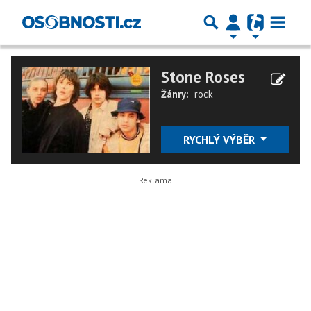
Stone Roses
Žánry:
rock
RYCHLÝ VÝBĚR