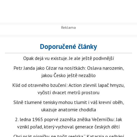
Doporučené články
Opak dejá vu existuje. Je ale ještě podivnější
Petr Janda jako Cézar na nosítkách: Oslava narozenin,
jakou Česko ještě nezažilo
Klid od otravného bzučení: Action zlevnil lapač hmyzu,
vyčistí dvacet metrů prostoru
Silně tlumené tenisky mohou tlumit i váš krevní oběh,
ukazuje anatomie chodidla
2. ledna 1965 poprvé zazněla znělka Večerníčku: Jak
vznikl pořad, který vychoval generace českých dětí
„Chci psát písničky, ne točit reelska.“ Katarzia o selhání,