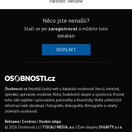
Partneři: Heroine
Něco jste nenašli?
Stačí se jen
zaregistrovat
a můžete tuto
databázi
DOPLNIT
Osobnosti.cz
Největší český web s databází osobností, herců, hereček,
zpěváků, zpěvaček, modelek, filmů, hudebních skupin a sportovců. Kromě
toho zde najdete i spisovatele, panovníky a finančníky. Vedle užitečných
informací web obsahuje i fotografie, diskografie, filmografie a vztahy
známých osobností.
Reklama
|
Cookies
|
Osobní údaje
© 2026 Osobnosti.cz |
TISCALI MEDIA, a.s.
| Člen skupiny
DIGNITY, s.r.o.