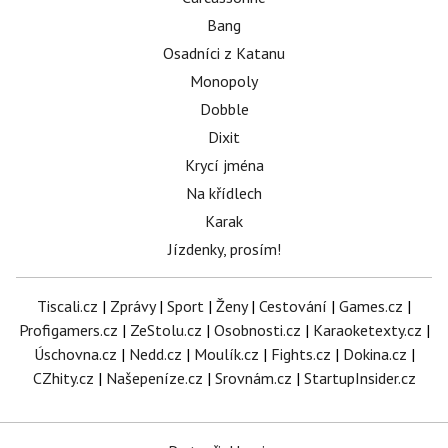
Bang
Osadníci z Katanu
Monopoly
Dobble
Dixit
Krycí jména
Na křídlech
Karak
Jízdenky, prosím!
Tiscali.cz
|
Zprávy
|
Sport
|
Ženy
|
Cestování
|
Games.cz
|
Profigamers.cz
|
ZeStolu.cz
|
Osobnosti.cz
|
Karaoketexty.cz
|
Úschovna.cz
|
Nedd.cz
|
Moulík.cz
|
Fights.cz
|
Dokina.cz
|
CZhity.cz
|
Našepeníze.cz
|
Srovnám.cz
|
StartupInsider.cz