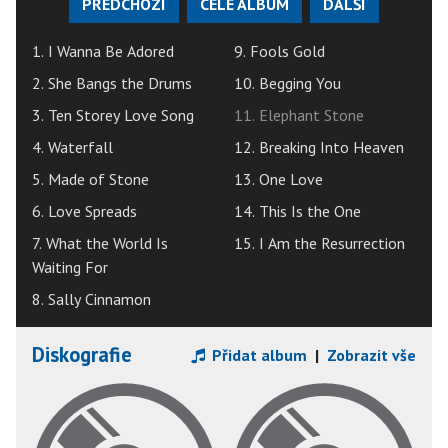
PŘEDCHOZÍ
CELÉ ALBUM
DALŠÍ
1. I Wanna Be Adored
9. Fools Gold
2. She Bangs the Drums
10. Begging You
3. Ten Storey Love Song
11. Elephant Stone
4. Waterfall
12. Breaking Into Heaven
5. Made of Stone
13. One Love
6. Love Spreads
14. This Is the One
7. What the World Is
15. I Am the Resurrection
Waiting For
8. Sally Cinnamon
Diskografie
Přidat album
|
Zobrazit vše