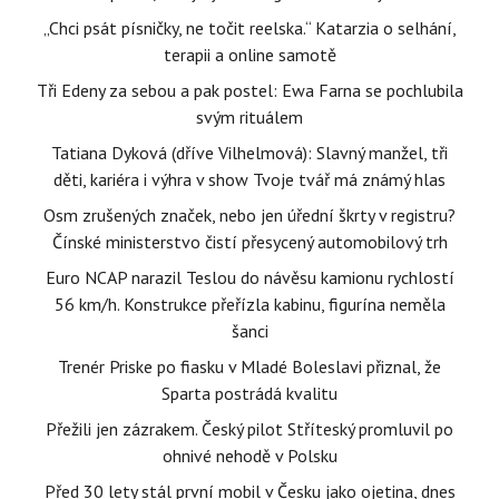
„Chci psát písničky, ne točit reelska.“ Katarzia o selhání,
terapii a online samotě
Tři Edeny za sebou a pak postel: Ewa Farna se pochlubila
svým rituálem
Tatiana Dyková (dříve Vilhelmová): Slavný manžel, tři
děti, kariéra i výhra v show Tvoje tvář má známý hlas
Osm zrušených značek, nebo jen úřední škrty v registru?
Čínské ministerstvo čistí přesycený automobilový trh
Euro NCAP narazil Teslou do návěsu kamionu rychlostí
56 km/h. Konstrukce přeřízla kabinu, figurína neměla
šanci
Trenér Priske po fiasku v Mladé Boleslavi přiznal, že
Sparta postrádá kvalitu
Přežili jen zázrakem. Český pilot Stříteský promluvil po
ohnivé nehodě v Polsku
Před 30 lety stál první mobil v Česku jako ojetina, dnes