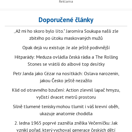
Doporučené články
„Až mi ho skoro bylo líto." Jaromíra Soukupa našli zle
zbitého po útoku maskovaných mužů
Opak dejá vu existuje. Je ale ještě podivnější
Hitparády: Meduza ovládla česká rádia a The Rolling
Stones se vrátili do albové top desítky
Petr Janda jako Cézar na nosítkách: Oslava narozenin,
jakou Česko ještě nezažilo
Klid od otravného bzučení: Action zlevnil lapač hmyzu,
vyčistí dvacet metrů prostoru
Silně tlumené tenisky mohou tlumit i váš krevní oběh,
ukazuje anatomie chodidla
2. ledna 1965 poprvé zazněla znělka Večerníčku: Jak
vznikl pořad, který vychoval generace českých dětí