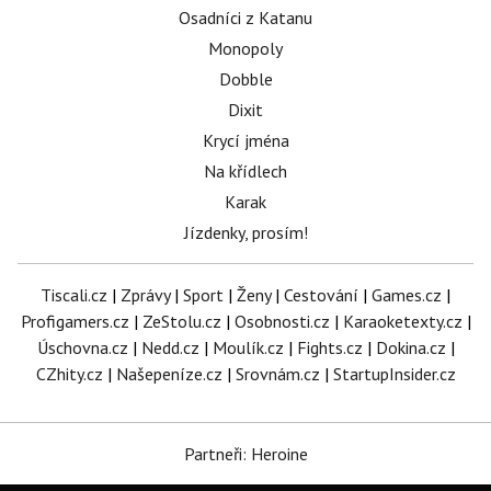
Osadníci z Katanu
Monopoly
Dobble
Dixit
Krycí jména
Na křídlech
Karak
Jízdenky, prosím!
Tiscali.cz
|
Zprávy
|
Sport
|
Ženy
|
Cestování
|
Games.cz
|
Profigamers.cz
|
ZeStolu.cz
|
Osobnosti.cz
|
Karaoketexty.cz
|
Úschovna.cz
|
Nedd.cz
|
Moulík.cz
|
Fights.cz
|
Dokina.cz
|
CZhity.cz
|
Našepeníze.cz
|
Srovnám.cz
|
StartupInsider.cz
Partneři: Heroine