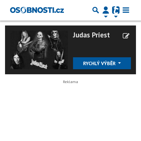
Judas Priest
RYCHLÝ VÝBĚR