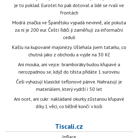
je to poklad. Eurotel ho pak dotoval a lidé se rvali ve
frontách
Modrá značka ve Španělsku vypadá nevinně, ale pokuta
za ni je 200 eur. Čeští řidiči ji zaměňují za informační
ceduli
Kašlu na kupované majonézy. Ušlehala jsem tatarku, co
chutná jako z obchodu a vyjde na 30 Kč
Ani mouka, ani vejce: bramboráky budou křupavé a
nerozpadnou se, když do těsta přidáte 1 surovinu
Češi vyhazují klasické teflonové pánve. Nahrazují je
materiálem, který vydrží i 50 let
Ani ocet, ani cukr: nakládané okurky zůstanou křupavé
díky 1 věci, co běžně končí v koši
Tiscali.cz
Inflace