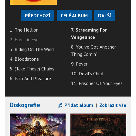
PŘEDCHOZÍ
CELÉ ALBUM
DALŠÍ
1. The Hellion
7. Screaming For
Vengeance
2. Electric Eye
8. You've Got Another
3. Riding On The Wind
Thing Comin'
4. Bloodstone
9. Fever
5. (Take These) Chains
10. Devil's Child
6. Pain And Pleasure
11. Prisoner Of Your Eyes
Diskografie
Přidat album
|
Zobrazit vše