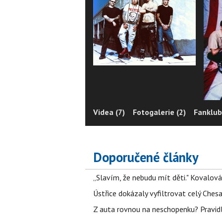
Videa (7)
Fotogalerie (2)
Fanklub
Doporučené články
„Slavím, že nebudu mít děti." Kovalová
Ústřice dokázaly vyfiltrovat celý Ches
Z auta rovnou na neschopenku? Pravidl