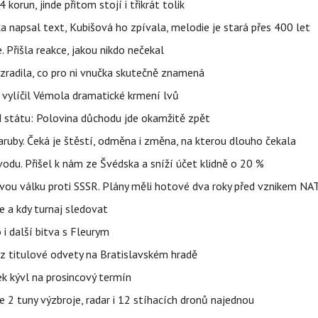
orun, jinde přitom stojí i třikrát tolik
napsal text, Kubišová ho zpívala, melodie je stará přes 400 let
 Přišla reakce, jakou nikdo nečekal
ozradila, co pro ni vnučka skutečně znamená
, vylíčil Vémola dramatické krmení lvů
d státu: Polovina důchodu jde okamžitě zpět
ruby. Čeká je štěstí, odměna i změna, na kterou dlouho čekala
ou vodu. Přišel k nám ze Švédska a sníží účet klidně o 20 %
tovou válku proti SSSR. Plány měli hotové dva roky před vznikem NA
e a kdy turnaj sledovat
 i další bitva s Fleurym
 z titulové odvety na Bratislavském hradě
k kývl na prosincový termín
2 tuny výzbroje, radar i 12 stíhacích dronů najednou