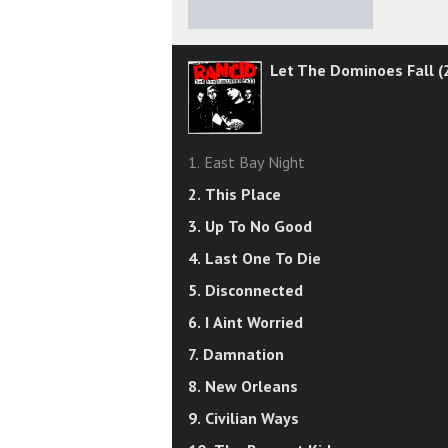
★
★
★
★
★
Let The Dominoes Fall (
1. East Bay Night
2. This Place
3. Up To No Good
4. Last One To Die
5. Disconnected
6. I Aint Worried
7. Damnation
8. New Orleans
9. Civilian Ways