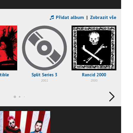
Přidat album
|
Zobrazit vše
B-S
tible
Split Series 3
Rancid 2000
2002
2000