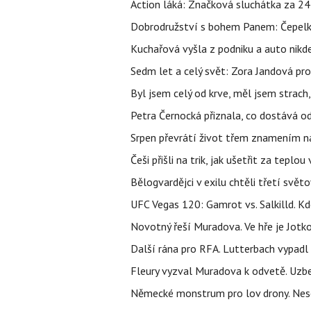
Action láká: Značková sluchátka za 244 k
Dobrodružství s bohem Panem: Čepelka 
Kuchařová vyšla z podniku a auto nikde.
Sedm let a celý svět: Zora Jandová pr
Byl jsem celý od krve, měl jsem strach
Petra Černocká přiznala, co dostává o
Srpen převrátí život třem znamením na
Češi přišli na trik, jak ušetřit za tepl
Bělogvardějci v exilu chtěli třetí svě
UFC Vegas 120: Gamrot vs. Salkilld. Kd
Novotný řeší Muradova. Ve hře je Jotko
Další rána pro RFA. Lutterbach vypadl
Fleury vyzval Muradova k odvetě. Uzbe
Německé monstrum pro lov drony. Nese 