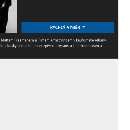
RYCHLÝ VÝBĚR
91 Mattem Freemanem a Timem Armstrongem v kalifornské Albany.
ák a baskytarista Freeman, zpěvák a kytarista Lars Frederiksen a