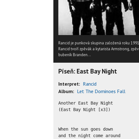
Rancid je punková skupina založená roku 19
Rancid tvoří zpěvák a kytarista Armstrong, zpěv
bubeník Branden...
Píseň: East Bay Night
Interpret:
Rancid
Album:
Let The Dominoes Fall
Another East Bay Night

(East Bay Night [x3])

When the sun goes down

and the night come around
