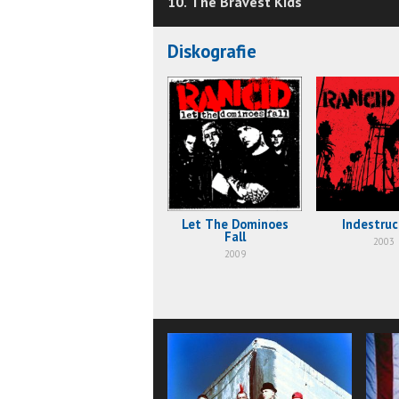
10. The Bravest Kids
Diskografie
Let The Dominoes
Indestruc
Fall
2003
2009