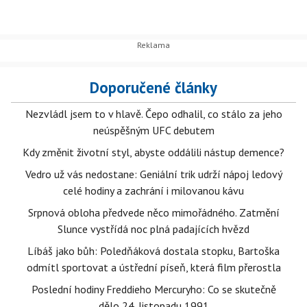
Doporučené články
Nezvládl jsem to v hlavě. Čepo odhalil, co stálo za jeho
neúspěšným UFC debutem
Kdy změnit životní styl, abyste oddálili nástup demence?
Vedro už vás nedostane: Geniální trik udrží nápoj ledový
celé hodiny a zachrání i milovanou kávu
Srpnová obloha předvede něco mimořádného. Zatmění
Slunce vystřídá noc plná padajících hvězd
Líbáš jako bůh: Poledňáková dostala stopku, Bartoška
odmítl sportovat a ústřední píseň, která film přerostla
Poslední hodiny Freddieho Mercuryho: Co se skutečně
dělo 24. listopadu 1991