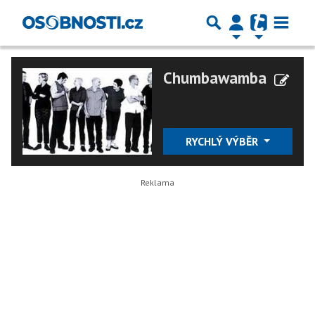
Chumbawamba
RYCHLÝ VÝBĚR