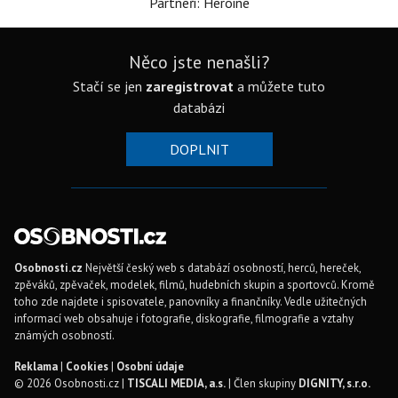
Partneři: Heroine
Něco jste nenašli?
Stačí se jen
zaregistrovat
a můžete tuto
databázi
DOPLNIT
Osobnosti.cz
Největší český web s databází osobností, herců, hereček,
zpěváků, zpěvaček, modelek, filmů, hudebních skupin a sportovců. Kromě
toho zde najdete i spisovatele, panovníky a finančníky. Vedle užitečných
informací web obsahuje i fotografie, diskografie, filmografie a vztahy
známých osobností.
Reklama
|
Cookies
|
Osobní údaje
© 2026 Osobnosti.cz |
TISCALI MEDIA, a.s.
| Člen skupiny
DIGNITY, s.r.o.