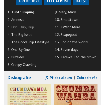
PŘEDCHOZÍ
CELÉ ALBUM
DALŠÍ
1. Tubthumping
9. Mary, Mary
2. Amnesia
10. Smalltown
3. Drip, Drip, Drip
11. I Want More
4. The Big Issue
12. Scapegoat
5. The Good Ship Lifestyle
13. Top of the world
6. One By One
14. Seven days
7. Outsider
15. Farewell to the crown
8. Creepy Crawling
Diskografie
Přidat album
|
Zobrazit vše