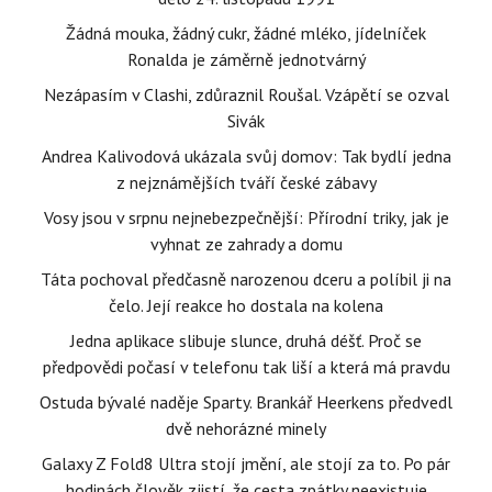
Žádná mouka, žádný cukr, žádné mléko, jídelníček
Ronalda je záměrně jednotvárný
Nezápasím v Clashi, zdůraznil Roušal. Vzápětí se ozval
Sivák
Andrea Kalivodová ukázala svůj domov: Tak bydlí jedna
z nejznámějších tváří české zábavy
Vosy jsou v srpnu nejnebezpečnější: Přírodní triky, jak je
vyhnat ze zahrady a domu
Táta pochoval předčasně narozenou dceru a políbil ji na
čelo. Její reakce ho dostala na kolena
Jedna aplikace slibuje slunce, druhá déšť. Proč se
předpovědi počasí v telefonu tak liší a která má pravdu
Ostuda bývalé naděje Sparty. Brankář Heerkens předvedl
dvě nehorázné minely
Galaxy Z Fold8 Ultra stojí jmění, ale stojí za to. Po pár
hodinách člověk zjistí, že cesta zpátky neexistuje