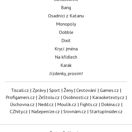
Bang
Osadníci z Katanu
Monopoly
Dobble
Dixit
Krycí jména
Na křídlech
Karak
Jízdenky, prosím!
Tiscali.cz
|
Zprávy
|
Sport
|
Ženy
|
Cestování
|
Games.cz
|
Profigamers.cz
|
ZeStolu.cz
|
Osobnosti.cz
|
Karaoketexty.cz
|
Úschovna.cz
|
Nedd.cz
|
Moulík.cz
|
Fights.cz
|
Dokina.cz
|
CZhity.cz
|
Našepeníze.cz
|
Srovnám.cz
|
StartupInsider.cz