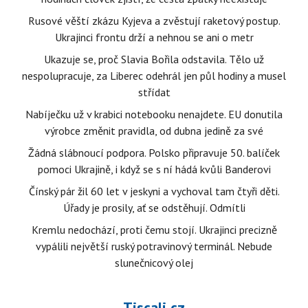
Rusové věští zkázu Kyjeva a zvěstují raketový postup.
Ukrajinci frontu drží a nehnou se ani o metr
Ukazuje se, proč Slavia Bořila odstavila. Tělo už
nespolupracuje, za Liberec odehrál jen půl hodiny a musel
střídat
Nabíječku už v krabici notebooku nenajdete. EU donutila
výrobce změnit pravidla, od dubna jedině za své
Žádná slábnoucí podpora. Polsko připravuje 50. balíček
pomoci Ukrajině, i když se s ní hádá kvůli Banderovi
Čínský pár žil 60 let v jeskyni a vychoval tam čtyři děti.
Úřady je prosily, ať se odstěhují. Odmítli
Kremlu nedochází, proti čemu stojí. Ukrajinci precizně
vypálili největší ruský potravinový terminál. Nebude
slunečnicový olej
Tiscali.cz