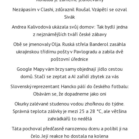
Nezápasím v Clashi, zdůraznil Roušal. Vzápětí se ozval
Sivák
Andrea Kalivodová ukázala svůj domov: Tak bydlí jedna
z nejznámějších tváří české zábavy
Obě se jmenovaly Olja. Ruská střela Banderol zasáhla
ukrajinskou třídírnu pošty v Pavlogradu a zabila dvě
poštovní úřednice
Google Mapy vám brzy samy objednají jídlo cestou
domů. Stačí se zeptat a AI zařídí zbytek za vás
Slovenský reprezentant Hancko pálí do českého fotbalu:
Obávám se, že dopadneme jako oni
Okurky zalévané studenou vodou zhořknou do týdne.
Správná teplota zálivky je mezi 25 a 28 °C, ale většina
zahrádkářů to nedělá
Táta pochoval předčasně narozenou dceru a políbil ji na
čelo. Její reakce ho dostala na kolena