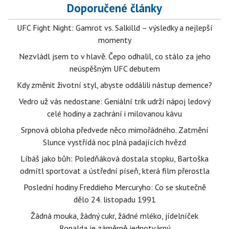
Doporučené články
UFC Fight Night: Gamrot vs. Salkilld – výsledky a nejlepší
momenty
Nezvládl jsem to v hlavě. Čepo odhalil, co stálo za jeho
neúspěšným UFC debutem
Kdy změnit životní styl, abyste oddálili nástup demence?
Vedro už vás nedostane: Geniální trik udrží nápoj ledový
celé hodiny a zachrání i milovanou kávu
Srpnová obloha předvede něco mimořádného. Zatmění
Slunce vystřídá noc plná padajících hvězd
Líbáš jako bůh: Poledňáková dostala stopku, Bartoška
odmítl sportovat a ústřední píseň, která film přerostla
Poslední hodiny Freddieho Mercuryho: Co se skutečně
dělo 24. listopadu 1991
Žádná mouka, žádný cukr, žádné mléko, jídelníček
Ronalda je záměrně jednotvárný