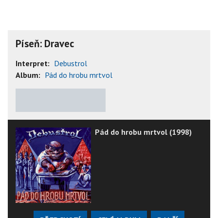
Píseň: Dravec
Interpret:
Debustrol
Album:
Pád do hrobu mrtvol
★
★
★
★
★
Pád do hrobu mrtvol (1998)