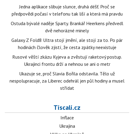
Jedna aplikace slibuje slunce, druhá déšť. Proč se
předpovědi počasí v telefonu tak liší a která má pravdu
Ostuda bývalé naděje Sparty. Brankář Heerkens předvedl
dvě nehorázné minely
Galaxy Z Fold8 Ultra stojí jmění, ale stojí za to. Po pár
hodinách člověk zjistí, že cesta zpátky neexistuje
Rusové věští zkázu Kyjeva a zvěstují raketový postup.
Ukrajinci frontu drží a nehnou se ani o metr
Ukazuje se, proč Slavia Bořila odstavila. Tělo už
nespolupracuje, za Liberec odehrál jen půl hodiny a musel
střídat
Tiscali.cz
Inflace
Ukrajina