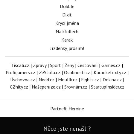
Dobble
Dixit
Krycí jména
Na křídlech
Karak
Jízdenky, prosím!
Tiscali.cz
|
Zprávy
|
Sport
|
Ženy
|
Cestování
|
Games.cz
|
Profigamers.cz
|
ZeStolu.cz
|
Osobnosti.cz
|
Karaoketexty.cz
|
Úschovna.cz
|
Nedd.cz
|
Moulík.cz
|
Fights.cz
|
Dokina.cz
|
CZhity.cz
|
Našepeníze.cz
|
Srovnám.cz
|
StartupInsider.cz
Partneři: Heroine
Něco jste nenašli?