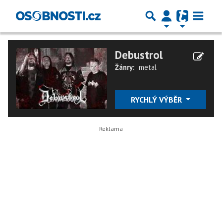
Debustrol
Žánry:
metal
RYCHLÝ VÝBĚR