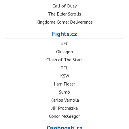
Call of Duty
The Elder Scrolls
Kingdome Come: Deliverence
Fights.cz
UFC
Oktagon
Clash of The Stars
PFL
KSW
I am Figter
Sumó
Karlos Vémola
Jiří Procházka
Conor McGregor
Osobnosti.cz