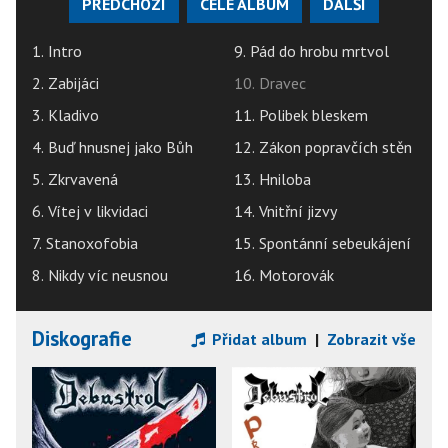
PŘEDCHOZÍ
CELÉ ALBUM
DALŠÍ
1. Intro
9. Pád do hrobu mrtvol
2. Zabijáci
10. Dravec
3. Kladivo
11. Polibek bleskem
4. Buď hnusnej jako Bůh
12. Zákon popravčích stěn
5. Zkrvavená
13. Hniloba
6. Vítej v likvidaci
14. Vnitřní jizvy
7. Stanoxofobia
15. Spontánní sebeukájení
8. Nikdy víc neusnou
16. Motorovák
Diskografie
Přidat album
|
Zobrazit vše