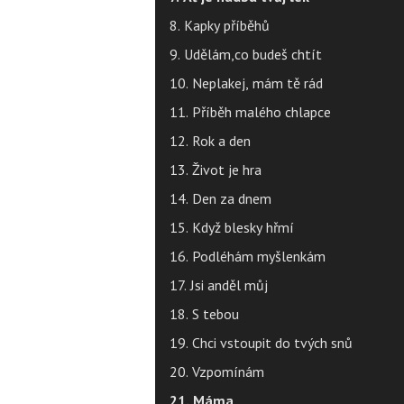
8. Kapky příběhů
9. Udělám,co budeš chtít
10. Neplakej, mám tě rád
11. Příběh malého chlapce
12. Rok a den
13. Život je hra
14. Den za dnem
15. Když blesky hřmí
16. Podléhám myšlenkám
17. Jsi anděl můj
18. S tebou
19. Chci vstoupit do tvých snů
20. Vzpomínám
21. Máma