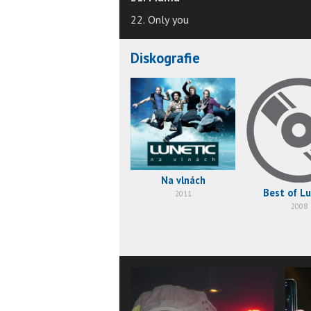
22. Only you
Diskografie
Na vlnách
Best of Lu
2011
2008