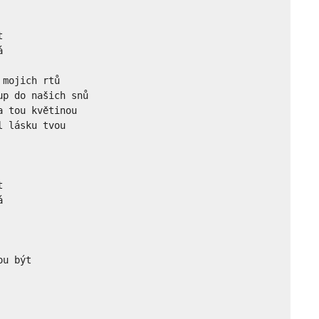




mojich rtů

p do našich snů

 tou květinou

 lásku tvou





u být
