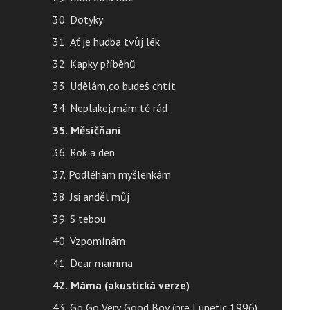
30. Dotyky
31. Ať je hudba tvůj lék
32. Kapky příběhů
33. Udělám,co budeš chtít
34. Neplakej,mám tě rád
35. Měsíčňani
36. Rok a den
37. Podléhám myšlenkám
38. Jsi anděl můj
39. S tebou
40. Vzpomínám
41. Dear mamma
42. Máma (akustická verze)
43. Go Go Very Good Boy (pre Lunetic 1996)