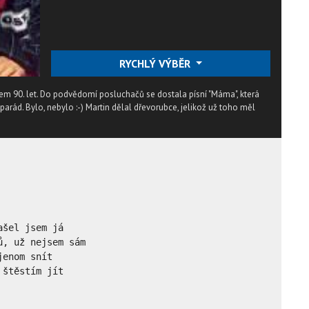
RYCHLÝ VÝBĚR
em 90. let. Do podvědomí posluchačů se dostala písní "Máma", která
parád. Bylo, nebylo :-) Martin dělal dřevorubce, jelikož už toho měl
šel jsem já

, už nejsem sám

enom snít

štěstím jít
