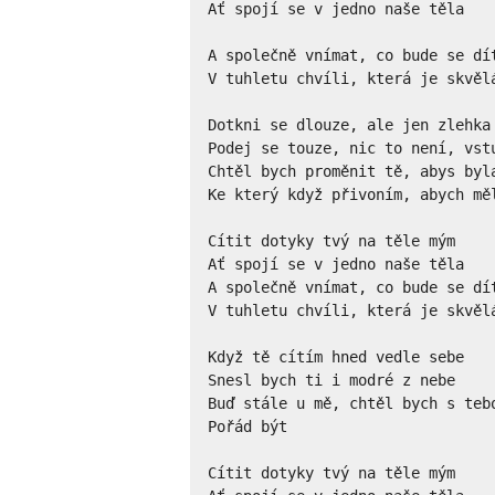
Ať spojí se v jedno naše těla

A společně vnímat, co bude se dít
V tuhletu chvíli, která je skvělá
Dotkni se dlouze, ale jen zlehka 
Podej se touze, nic to není, vstu
Chtěl bych proměnit tě, abys byla
Ke který když přivoním, abych měl
Cítit dotyky tvý na těle mým

Ať spojí se v jedno naše těla

A společně vnímat, co bude se dít
V tuhletu chvíli, která je skvělá
Když tě cítím hned vedle sebe

Snesl bych ti i modré z nebe

Buď stále u mě, chtěl bych s tebo
Pořád být

Cítit dotyky tvý na těle mým
