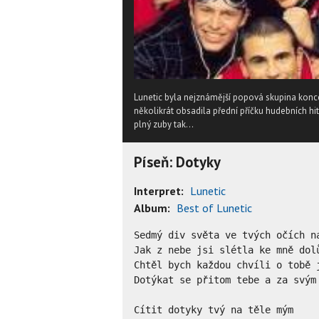
Lunetic byla nejznámější popová skupina konc
několikrát obsadila přední příčku hudebních hit
plný zuby tak...
Píseň: Dotyky
Interpret:
Lunetic
Album:
Best of Lunetic
Sedmý div světa ve tvých očích na
Jak z nebe jsi slétla ke mně dolů
Chtěl bych každou chvíli o tobě j
Dotýkat se přitom tebe a za svým 
Cítit dotyky tvý na těle mým
