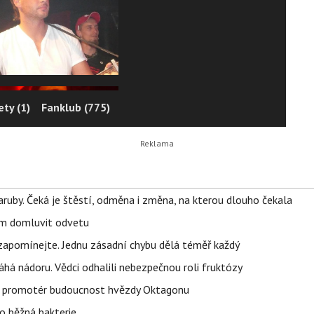
ty (1)
Fanklub (775)
ruby. Čeká je štěstí, odměna i změna, na kterou dlouho čekala
vem domluvit odvetu
zapomínejte. Jednu zásadní chybu dělá téměř každý
áhá nádoru. Vědci odhalili nebezpečnou roli fruktózy
l promotér budoucnost hvězdy Oktagonu
o běžná bakterie