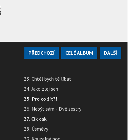


á
PŘEDCHOZÍ
CELÉ ALBUM
DALŠÍ
23. Chtěl bych tě líbat
24. Jako zlej sen
25. Pro co žít?!
26. Nebýt sám - Dvě sestry
27. Cik cak
28. Úsměvy
29. Kouzelná noc