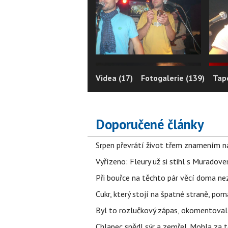
Videa (17)
Fotogalerie (139)
Tape
Doporučené články
Srpen převrátí život třem znamením na
Vyřízeno: Fleury už si stihl s Murado
Při bouřce na těchto pár věcí doma ne
Cukr, který stojí na špatné straně, pom
Byl to rozlučkový zápas, okomentova
Chlapec snědl sýr a zemřel. Mohla za t