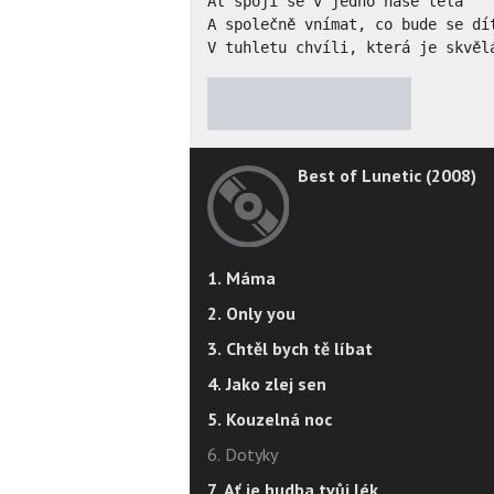
Ať spojí se v jedno naše těla

A společně vnímat, co bude se dít
V tuhletu chvíli, která je skvěl
★
★
★
★
★
Best of Lunetic (2008)
1. Máma
2. Only you
3. Chtěl bych tě líbat
4. Jako zlej sen
5. Kouzelná noc
6. Dotyky
7. Ať je hudba tvůj lék