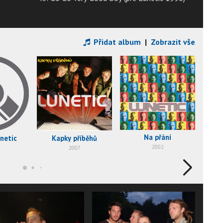
Přidat album
|
Zobrazit vše
Na přání
netic
Kapky příběhů
2002
2007