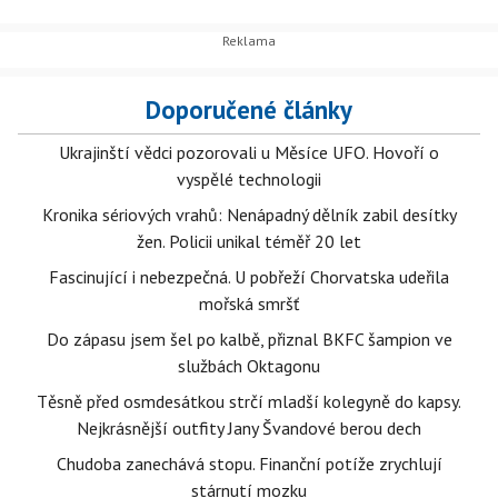
Doporučené články
Ukrajinští vědci pozorovali u Měsíce UFO. Hovoří o
vyspělé technologii
Kronika sériových vrahů: Nenápadný dělník zabil desítky
žen. Policii unikal téměř 20 let
Fascinující i nebezpečná. U pobřeží Chorvatska udeřila
mořská smršť
Do zápasu jsem šel po kalbě, přiznal BKFC šampion ve
službách Oktagonu
Těsně před osmdesátkou strčí mladší kolegyně do kapsy.
Nejkrásnější outfity Jany Švandové berou dech
Chudoba zanechává stopu. Finanční potíže zrychlují
stárnutí mozku