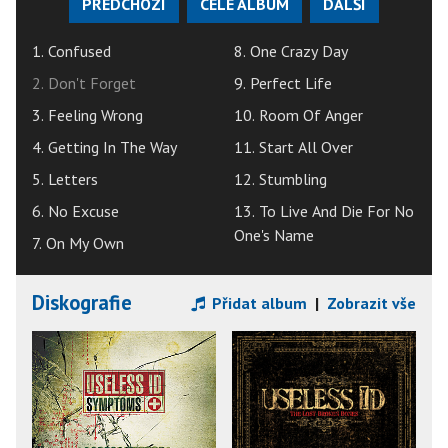
PŘEDCHOZÍ
CELÉ ALBUM
DALŠÍ
1. Confused
8. One Crazy Day
2. Don't Forget
9. Perfect Life
3. Feeling Wrong
10. Room Of Anger
4. Getting In The Way
11. Start All Over
5. Letters
12. Stumbling
6. No Excuse
13. To Live And Die For No
One's Name
7. On My Own
Diskografie
Přidat album
|
Zobrazit vše