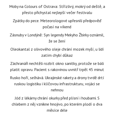
Moby na Colours of Ostrava: Střízlivý, mokrý od deště, a
přesto přichystal nejlepší večer festivalu
Zpátky do pece. Meteorologové upřesnili předpověď
počasí na víkend
Zásnuby v Londýně: Syn legendy Mekyho Žbirky oznámil,
že se žení
Oleokantal z olivového oleje chrání mozek myší, u lidí
zatím chybí důkaz
Záchranáři nechtěli rozbít okno sanitky, protože se báli
platit opravu. Pacient s rakovinou uvnitř trpěl 45 minut
Rusko hoří, selhává. Ukrajinské rakety a drony tvrdě drtí
ruskou logistiku i klíčovou infrastrukturu, vojáci se
nehnou
Jód z lékárny chrání okurky před plísní i houbami. S
chlebem z něj vznikne hnojivo, po kterém plodí o dva
měsíce déle