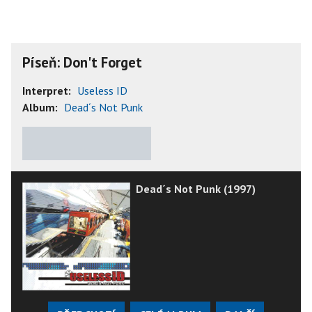
Píseň: Don't Forget
Interpret:
Useless ID
Album:
Dead´s Not Punk
★
★
★
★
★
Dead´s Not Punk (1997)