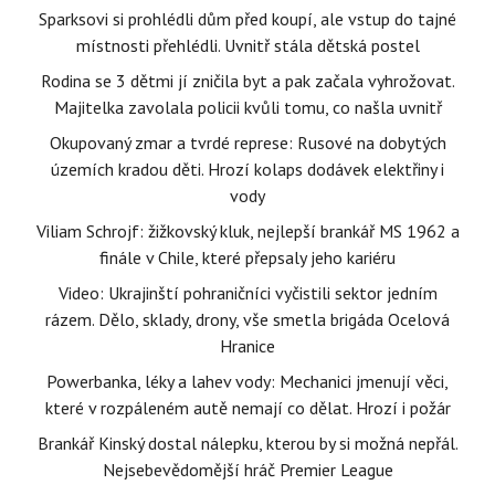
Sparksovi si prohlédli dům před koupí, ale vstup do tajné
místnosti přehlédli. Uvnitř stála dětská postel
Rodina se 3 dětmi jí zničila byt a pak začala vyhrožovat.
Majitelka zavolala policii kvůli tomu, co našla uvnitř
Okupovaný zmar a tvrdé represe: Rusové na dobytých
územích kradou děti. Hrozí kolaps dodávek elektřiny i
vody
Viliam Schrojf: žižkovský kluk, nejlepší brankář MS 1962 a
finále v Chile, které přepsaly jeho kariéru
Video: Ukrajinští pohraničníci vyčistili sektor jedním
rázem. Dělo, sklady, drony, vše smetla brigáda Ocelová
Hranice
Powerbanka, léky a lahev vody: Mechanici jmenují věci,
které v rozpáleném autě nemají co dělat. Hrozí i požár
Brankář Kinský dostal nálepku, kterou by si možná nepřál.
Nejsebevědomější hráč Premier League