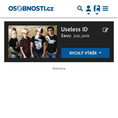
Useless ID
Žánry:
pop
,
punk
RYCHLÝ VÝBĚR