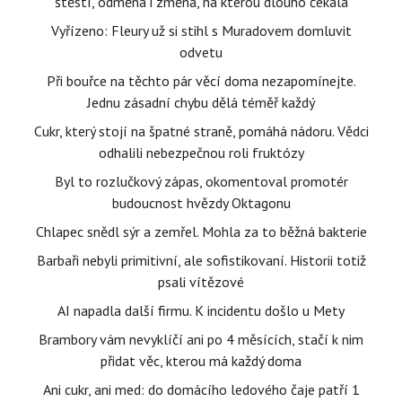
štěstí, odměna i změna, na kterou dlouho čekala
Vyřízeno: Fleury už si stihl s Muradovem domluvit
odvetu
Při bouřce na těchto pár věcí doma nezapomínejte.
Jednu zásadní chybu dělá téměř každý
Cukr, který stojí na špatné straně, pomáhá nádoru. Vědci
odhalili nebezpečnou roli fruktózy
Byl to rozlučkový zápas, okomentoval promotér
budoucnost hvězdy Oktagonu
Chlapec snědl sýr a zemřel. Mohla za to běžná bakterie
Barbaři nebyli primitivní, ale sofistikovaní. Historii totiž
psali vítězové
AI napadla další firmu. K incidentu došlo u Mety
Brambory vám nevyklíčí ani po 4 měsících, stačí k nim
přidat věc, kterou má každý doma
Ani cukr, ani med: do domácího ledového čaje patří 1