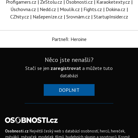
Profigamers.cz
|
ZeStolu.cz
|
Osobnosti.cz
|
Karaoketexty.cz
|
Úschovna.cz
|
Nedd.cz
|
Moulík.cz
|
Fights.cz
|
Dokina.cz
|
CZhity.cz
|
Našepeníze.cz
|
Srovnám.cz
|
StartupInsider.cz
Partneři: Heroine
Něco jste nenašli?
Stačí se jen
zaregistrovat
a můžete tuto
databázi
DOPLNIT
Osobnosti.cz
Největší český web s databází osobností, herců, hereček,
zpěváků, zpěvaček, modelek, filmů, hudebních skupin a sportovců. Kromě