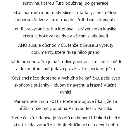
surovina, kterou Turci používají po generace
Stáli pár metrů od medvědice s mláďaty a nesměli se
pohnout. Video z Tater má přes 500 tisíc zhlédnutí
Jen fleky, kysané zelí a klobása – prázdninová klasika,
která je hotová raz dva a všichni si přidávají
ANO slibuje důchod v 65. Jenže z Bruselu vypluly
dokumenty, které říkají něco jiného
Tahle bramboračka je náš rodinný poklad – recept se dědí
a dokonalou chuť jí dává právě tato speciální jíška
Když chci něco dobrého a rychlého ke kafíčku, peču tyto
skořicové sušenky – křupavé navrchu a krásně vláčné
uvnitř
Pamatujete zimu 2010? Meteorologové říkají, že ta
příští může být podobná. A důvod leží v Pacifiku
Tahle česká zelenina je skvělá na hubnutí. Pokud chcete
ztratit kila, zařaďte ji do jídelníčku v tuto denní dobu