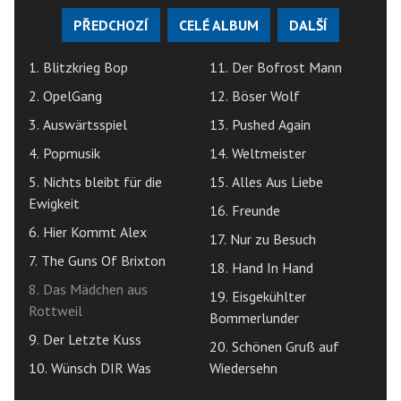
PŘEDCHOZÍ
CELÉ ALBUM
DALŠÍ
1. Blitzkrieg Bop
11. Der Bofrost Mann
2. OpelGang
12. Böser Wolf
3. Auswärtsspiel
13. Pushed Again
4. Popmusik
14. Weltmeister
5. Nichts bleibt für die
15. Alles Aus Liebe
Ewigkeit
16. Freunde
6. Hier Kommt Alex
17. Nur zu Besuch
7. The Guns Of Brixton
18. Hand In Hand
8. Das Mädchen aus
19. Eisgekühlter
Rottweil
Bommerlunder
9. Der Letzte Kuss
20. Schönen Gruß auf
10. Wünsch DIR Was
Wiedersehn