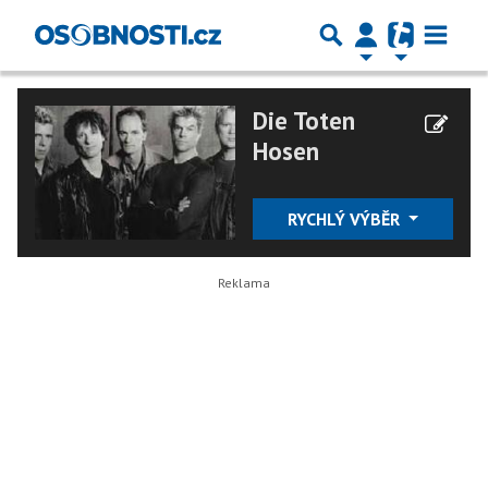
Die Toten
Hosen
RYCHLÝ VÝBĚR