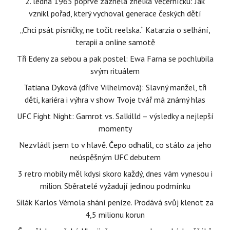
2. ledna 1965 poprvé zazněla znělka Večerníčku: Jak
vznikl pořad, který vychoval generace českých dětí
„Chci psát písničky, ne točit reelska.“ Katarzia o selhání,
terapii a online samotě
Tři Edeny za sebou a pak postel: Ewa Farna se pochlubila
svým rituálem
Tatiana Dyková (dříve Vilhelmová): Slavný manžel, tři
děti, kariéra i výhra v show Tvoje tvář má známý hlas
UFC Fight Night: Gamrot vs. Salkilld – výsledky a nejlepší
momenty
Nezvládl jsem to v hlavě. Čepo odhalil, co stálo za jeho
neúspěšným UFC debutem
3 retro mobily měl kdysi skoro každý, dnes vám vynesou i
milion. Sběratelé vyžadují jedinou podmínku
Silák Karlos Vémola shání peníze. Prodává svůj klenot za
4,5 milionu korun