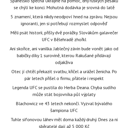
Španělsko spěchá Ukrajině na pomoc, dny ruských pěšáků
se chýlí ke konci. Mohutná dodávka je srovná do latě
5 znamení, která nikdy neodpoví hned na zprávu. Nejsou
ignoranti, jen si potřebují rozmyslet odpověď
Měli psát historii, přišly dvě porážky. Slovákům galavečer
UFC v Bělehradě zhořkl
Ani skořice, ani vanilka. Jablečný závin bude vonět jako od
babičky díky 1 surovině, kterou Rakušané přidávají
odjakživa
Otec jí chtěl překazit svatbu, křičel a urážel ženicha. Po
pár letech přišel o firmu, přátele i respekt
Legenda UFC se pustila do Herba Deana. Chyba sudího
může stát bojovníka půl výplaty
Blachowicz ve 43 letech nekončí. Vyzval bývalého
šampiona UFC
Tuhle sifonovou láhev měl doma každý druhý. Dnes za ni
sběratelé dají až 5 000 Kč