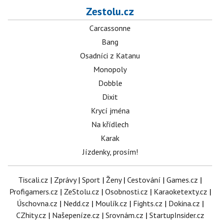
Zestolu.cz
Carcassonne
Bang
Osadníci z Katanu
Monopoly
Dobble
Dixit
Krycí jména
Na křídlech
Karak
Jízdenky, prosím!
Tiscali.cz
|
Zprávy
|
Sport
|
Ženy
|
Cestování
|
Games.cz
|
Profigamers.cz
|
ZeStolu.cz
|
Osobnosti.cz
|
Karaoketexty.cz
|
Úschovna.cz
|
Nedd.cz
|
Moulík.cz
|
Fights.cz
|
Dokina.cz
|
CZhity.cz
|
Našepeníze.cz
|
Srovnám.cz
|
StartupInsider.cz