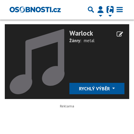
Warlock
Žánry:
metal
RYCHLÝ VÝBĚR