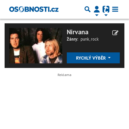
Nirvana
Žánry:
punk
,
rock
RYCHLÝ VÝBĚR