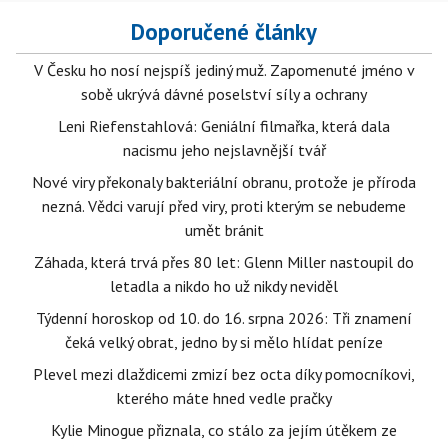
Doporučené články
V Česku ho nosí nejspíš jediný muž. Zapomenuté jméno v
sobě ukrývá dávné poselství síly a ochrany
Leni Riefenstahlová: Geniální filmařka, která dala
nacismu jeho nejslavnější tvář
Nové viry překonaly bakteriální obranu, protože je příroda
nezná. Vědci varují před viry, proti kterým se nebudeme
umět bránit
Záhada, která trvá přes 80 let: Glenn Miller nastoupil do
letadla a nikdo ho už nikdy neviděl
Týdenní horoskop od 10. do 16. srpna 2026: Tři znamení
čeká velký obrat, jedno by si mělo hlídat peníze
Plevel mezi dlaždicemi zmizí bez octa díky pomocníkovi,
kterého máte hned vedle pračky
Kylie Minogue přiznala, co stálo za jejím útěkem ze