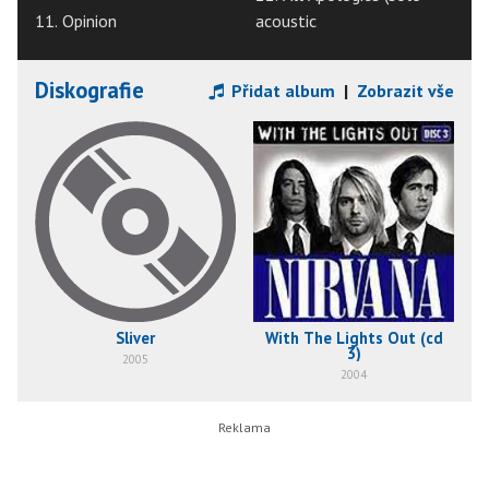
11. Opinion
acoustic
Diskografie
Přidat album
|
Zobrazit vše
Sliver
With The Lights Out (cd
3)
2005
2004