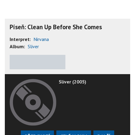
Píseň: Clean Up Before She Comes
Interpret:
Nirvana
Album:
Sliver
★
★
★
★
★
Sliver (2005)