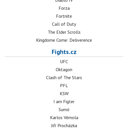
Diablo IV
Forza
Fortnite
Call of Duty
The Elder Scrolls
Kingdome Come: Deliverence
Fights.cz
UFC
Oktagon
Clash of The Stars
PFL
KSW
I am Figter
Sumó
Karlos Vémola
Jiří Procházka