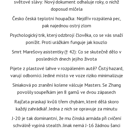
světové slávy: Nový dokument odhaluje roky, o nichž
doposud mlčela
Česko česká teplotní houpačka: Nejdřív rozpálená pec,
pak najednou ostrý zlom
Psychologický trik, který odzbrojí člověka, co se vás snaží
ponížit. Proti urážkám funguje jak kouzlo
Smrt Marešovy asistentky († 42): Co se skutečně dělo v
posledních dnech jejího života
Pijete z plastové lahve v rozpáleném autě? Čistý hazard,
varují odborníci. Jediné místo ve voze riziko minimalizuje
Siniaková po zranění kolene válcuje Masters. Se Zhang
povolily soupeřkám jen 8 gamů ve dvou zápasech
Rajčata praskají kvůli třem chybám, které dělá skoro
každý zahrádkář. Jedna z nich se opravuje za minutu
J-20 je tak dominantní, že mu čínská armáda při cvičení
schválně vypíná stealth. Jinak nemá J-16 žádnou šanci