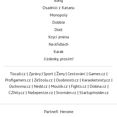
Bang
Osadníci z Katanu
Monopoly
Dobble
Dixit
Krycí jména
Na křídlech
Karak
Jízdenky, prosím!
Tiscali.cz
|
Zprávy
|
Sport
|
Ženy
|
Cestování
|
Games.cz
|
Profigamers.cz
|
ZeStolu.cz
|
Osobnosti.cz
|
Karaoketexty.cz
|
Úschovna.cz
|
Nedd.cz
|
Moulík.cz
|
Fights.cz
|
Dokina.cz
|
CZhity.cz
|
Našepeníze.cz
|
Srovnám.cz
|
StartupInsider.cz
Partneři: Heroine