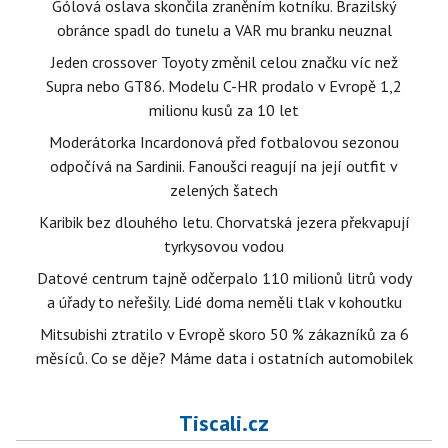
Gólová oslava skončila zraněním kotníku. Brazilský
obránce spadl do tunelu a VAR mu branku neuznal
Jeden crossover Toyoty změnil celou značku víc než
Supra nebo GT86. Modelu C-HR prodalo v Evropě 1,2
milionu kusů za 10 let
Moderátorka Incardonová před fotbalovou sezonou
odpočívá na Sardinii. Fanoušci reagují na její outfit v
zelených šatech
Karibik bez dlouhého letu. Chorvatská jezera překvapují
tyrkysovou vodou
Datové centrum tajně odčerpalo 110 milionů litrů vody
a úřady to neřešily. Lidé doma neměli tlak v kohoutku
Mitsubishi ztratilo v Evropě skoro 50 % zákazníků za 6
měsíců. Co se děje? Máme data i ostatních automobilek
Tiscali.cz