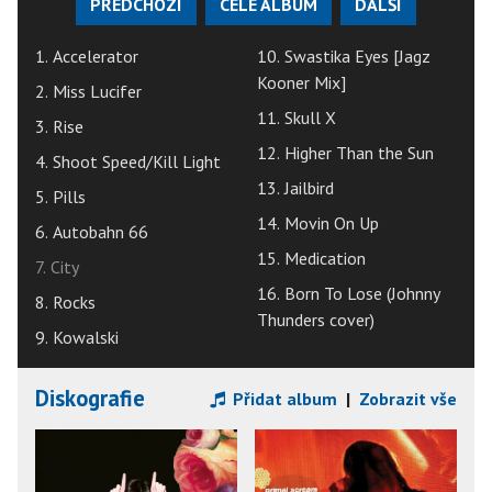
PŘEDCHOZÍ
CELÉ ALBUM
DALŠÍ
1. Accelerator
10. Swastika Eyes [Jagz
Kooner Mix]
2. Miss Lucifer
11. Skull X
3. Rise
12. Higher Than the Sun
4. Shoot Speed/Kill Light
13. Jailbird
5. Pills
14. Movin On Up
6. Autobahn 66
15. Medication
7. City
16. Born To Lose (Johnny
8. Rocks
Thunders cover)
9. Kowalski
Diskografie
Přidat album
|
Zobrazit vše