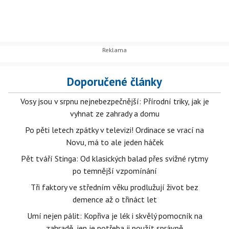
Doporučené články
Vosy jsou v srpnu nejnebezpečnější: Přírodní triky, jak je
vyhnat ze zahrady a domu
Po pěti letech zpátky v televizi! Ordinace se vrací na
Novu, má to ale jeden háček
Pět tváří Stinga: Od klasických balad přes svižné rytmy
po temnější vzpomínání
Tři faktory ve středním věku prodlužují život bez
demence až o třináct let
Umí nejen pálit: Kopřiva je lék i skvělý pomocník na
zahradě, jen je potřeba ji použít správně