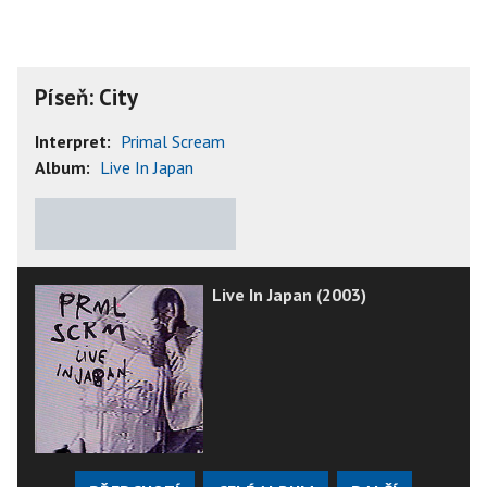
Píseň: City
Interpret:
Primal Scream
Album:
Live In Japan
★
★
★
★
★
Live In Japan (2003)