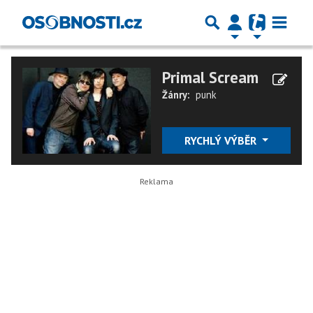
Primal Scream
Žánry:
punk
RYCHLÝ VÝBĚR