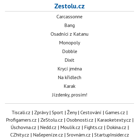
Zestolu.cz
Carcassonne
Bang
Osadníci z Katanu
Monopoly
Dobble
Dixit
Krycí jména
Na křídlech
Karak
Jízdenky, prosím!
Tiscali.cz
|
Zprávy
|
Sport
|
Ženy
|
Cestování
|
Games.cz
|
Profigamers.cz
|
ZeStolu.cz
|
Osobnosti.cz
|
Karaoketexty.cz
|
Úschovna.cz
|
Nedd.cz
|
Moulík.cz
|
Fights.cz
|
Dokina.cz
|
CZhity.cz
|
Našepeníze.cz
|
Srovnám.cz
|
StartupInsider.cz