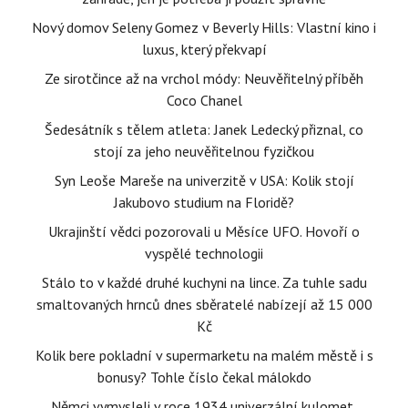
Nový domov Seleny Gomez v Beverly Hills: Vlastní kino i
luxus, který překvapí
Ze sirotčince až na vrchol módy: Neuvěřitelný příběh
Coco Chanel
Šedesátník s tělem atleta: Janek Ledecký přiznal, co
stojí za jeho neuvěřitelnou fyzičkou
Syn Leoše Mareše na univerzitě v USA: Kolik stojí
Jakubovo studium na Floridě?
Ukrajinští vědci pozorovali u Měsíce UFO. Hovoří o
vyspělé technologii
Stálo to v každé druhé kuchyni na lince. Za tuhle sadu
smaltovaných hrnců dnes sběratelé nabízejí až 15 000
Kč
Kolik bere pokladní v supermarketu na malém městě i s
bonusy? Tohle číslo čekal málokdo
Němci vymysleli v roce 1934 univerzální kulomet,