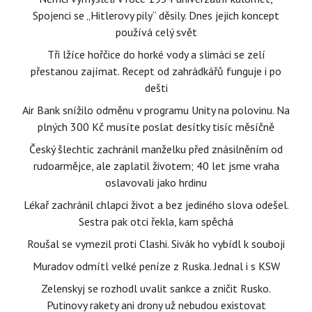
Spojenci se „Hitlerovy pily“ děsily. Dnes jejich koncept
používá celý svět
Tři lžíce hořčice do horké vody a slimáci se zelí
přestanou zajímat. Recept od zahrádkářů funguje i po
dešti
Air Bank snížilo odměnu v programu Unity na polovinu. Na
plných 300 Kč musíte poslat desítky tisíc měsíčně
Český šlechtic zachránil manželku před znásilněním od
rudoarmějce, ale zaplatil životem; 40 let jsme vraha
oslavovali jako hrdinu
Lékař zachránil chlapci život a bez jediného slova odešel.
Sestra pak otci řekla, kam spěchá
Roušal se vymezil proti Clashi. Sivák ho vybídl k souboji
Muradov odmítl velké peníze z Ruska. Jednal i s KSW
Zelenskyj se rozhodl uvalit sankce a zničit Rusko.
Putinovy rakety ani drony už nebudou existovat