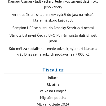
Kamaru Usman vládl velteru. Jeden kop změnil další roky
jeho kariéry
Ani mrazák, ani sklep: mrkev vydrží do jara na místě,
které má skoro každý byt
Šampion UFC se pustil do Ameriky. Servítky si nebral
Vémola byl první Čech v UFC. Po něm přišlo dalších pět
jmen
Kdo měl za socialismu tenhle odznak, byl mezi klukama
král. Dnes se na aukcích prodává i za 7 000 Kč
Tiscali.cz
Inflace
Ukrajina
Válka na Ukrajině
Migrační politika
ME ve fotbale 2024