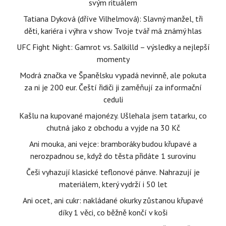
svým rituálem
Tatiana Dyková (dříve Vilhelmová): Slavný manžel, tři
děti, kariéra i výhra v show Tvoje tvář má známý hlas
UFC Fight Night: Gamrot vs. Salkilld – výsledky a nejlepší
momenty
Modrá značka ve Španělsku vypadá nevinně, ale pokuta
za ni je 200 eur. Čeští řidiči ji zaměňují za informační
ceduli
Kašlu na kupované majonézy. Ušlehala jsem tatarku, co
chutná jako z obchodu a vyjde na 30 Kč
Ani mouka, ani vejce: bramboráky budou křupavé a
nerozpadnou se, když do těsta přidáte 1 surovinu
Češi vyhazují klasické teflonové pánve. Nahrazují je
materiálem, který vydrží i 50 let
Ani ocet, ani cukr: nakládané okurky zůstanou křupavé
díky 1 věci, co běžně končí v koši