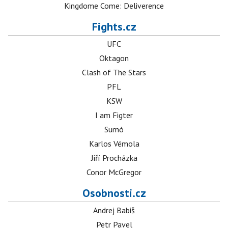
Kingdome Come: Deliverence
Fights.cz
UFC
Oktagon
Clash of The Stars
PFL
KSW
I am Figter
Sumó
Karlos Vémola
Jiří Procházka
Conor McGregor
Osobnosti.cz
Andrej Babiš
Petr Pavel