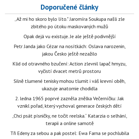
Doporučené články
„Až mi ho skoro bylo líto." Jaromíra Soukupa našli zle
zbitého po útoku maskovaných mužů
Opak dejá vu existuje. Je ale ještě podivnější
Petr Janda jako Cézar na nosítkách: Oslava narozenin,
jakou Česko ještě nezažilo
Klid od otravného bzučení: Action zlevnil lapač hmyzu,
vyčistí dvacet metrů prostoru
Silně tlumené tenisky mohou tlumit i váš krevní oběh,
ukazuje anatomie chodidla
2. ledna 1965 poprvé zazněla znělka Večerníčku: Jak
vznikl pořad, který vychoval generace českých dětí
„Chci psát písničky, ne točit reelska.“ Katarzia o selhání,
terapii a online samotě
Tři Edeny za sebou a pak postel: Ewa Farna se pochlubila