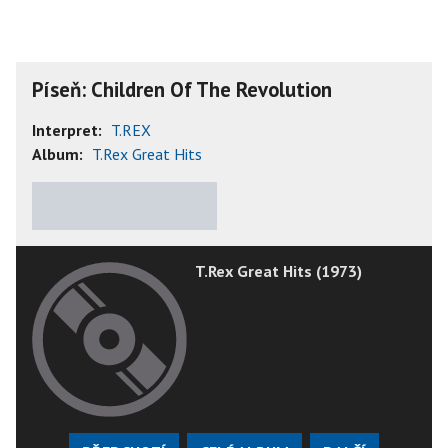
Píseň: Children Of The Revolution
Interpret:
T.REX
Album:
T.Rex Great Hits
★
★
★
★
★
T.Rex Great Hits (1973)