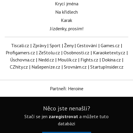
Krycí jména
Na křídlech
Karak
Jízdenky, prosím!
Tiscali.cz
|
Zprávy
|
Sport
|
Ženy
|
Cestování
|
Games.cz
|
Profigamers.cz
|
ZeStolu.cz
|
Osobnosti.cz
|
Karaoketexty.cz
|
Úschovna.cz
|
Nedd.cz
|
Moulík.cz
|
Fights.cz
|
Dokina.cz
|
CZhity.cz
|
Našepeníze.cz
|
Srovnám.cz
|
StartupInsider.cz
Partneři: Heroine
Něco jste nenašli?
Stačí se jen
zaregistrovat
a můžete tuto
databázi