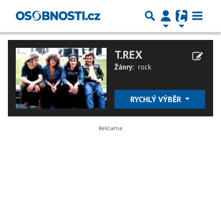
T.REX
Žánry:
rock
RYCHLÝ VÝBĚR