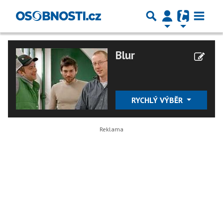
Blur
RYCHLÝ VÝBĚR