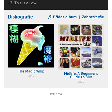
13. This Is a Low
Diskografie
Přidat album
|
Zobrazit vše
The Magic Whip
Midlife: A Beginner's
2015
Guide to Blur
2009