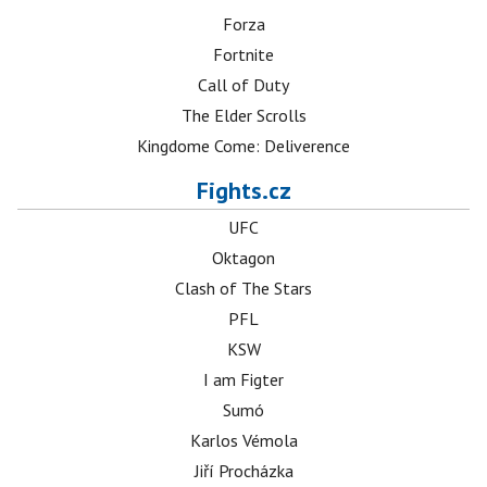
Forza
Fortnite
Call of Duty
The Elder Scrolls
Kingdome Come: Deliverence
Fights.cz
UFC
Oktagon
Clash of The Stars
PFL
KSW
I am Figter
Sumó
Karlos Vémola
Jiří Procházka