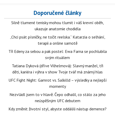
Doporučené články
Silně tlumené tenisky mohou tlumit i váš krevní oběh,
ukazuje anatomie chodidla
„Chci psát písničky, ne točit reelska.“ Katarzia o selhání,
terapii a online samotě
Tři Edeny za sebou a pak postel: Ewa Farna se pochlubila
svým rituálem
Tatiana Dyková (dříve Vilhelmová): Slavný manžel, tři
děti, kariéra i výhra v show Tvoje tvář má známý hlas
UFC Fight Night: Gamrot vs. Salkilld – výsledky a nejlepší
momenty
Nezvládl jsem to v hlavě. Čepo odhalil, co stálo za jeho
neúspěšným UFC debutem
Kdy změnit životní styl, abyste oddálili nástup demence?