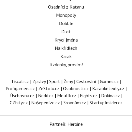
Osadníci z Katanu
Monopoly
Dobble
Dixit
Krycí jména
Na křídlech
Karak
Jízdenky, prosím!
Tiscali.cz
|
Zprávy
|
Sport
|
Ženy
|
Cestování
|
Games.cz
|
Profigamers.cz
|
ZeStolu.cz
|
Osobnosti.cz
|
Karaoketexty.cz
|
Úschovna.cz
|
Nedd.cz
|
Moulík.cz
|
Fights.cz
|
Dokina.cz
|
CZhity.cz
|
Našepeníze.cz
|
Srovnám.cz
|
StartupInsider.cz
Partneři: Heroine