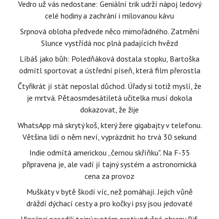
Vedro už vás nedostane: Geniální trik udrží nápoj ledový
celé hodiny a zachrání i milovanou kávu
Srpnová obloha předvede něco mimořádného. Zatmění
Slunce vystřídá noc plná padajících hvězd
Líbáš jako bůh: Poledňáková dostala stopku, Bartoška
odmítl sportovat a ústřední píseň, která film přerostla
Čtyřikrát jí stát neposlal důchod. Úřady si totiž myslí, že
je mrtvá. Pětaosmdesátiletá učitelka musí dokola
dokazovat, že žije
WhatsApp má skrytý koš, který žere gigabajty v telefonu.
Většina lidí o něm neví, vyprázdnit ho trvá 30 sekund
Indie odmítá americkou „černou skříňku". Na F-35
připravena je, ale vadí jí tajný systém a astronomická
cena za provoz
Muškáty v bytě škodí víc, než pomáhají. Jejich vůně
dráždí dýchací cesty a pro kočky i psy jsou jedovaté