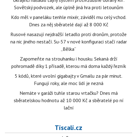
Ukrajinci nasadili tajný systém protivzdušné obrany Rif.
Sovětský podvozek, ale úplně jiná hra proti letounům
Kdo měl v paneláku tenhle mixér, záviděl mu celý vchod.
Dnes za něj sběratelé dají až 8 000 Kč
Rusové nasazují nejdražší letadlo proti dronům, protože
na nic jiného nestačí. Su-57 v nové konfiguraci stačí radar
„Bělka“
Zapomeňte na strouhanku i housku. Sekaná drží
pohromadě díky 1 přísadě, kterou má doma každý řezník
5 kódů, které uvolní gigabajty v Gmailu za pár minut.
Fungují roky, ale moc lidí je nezná
Nemáte v garáži tuhle starou vrtačku? Dnes má
sběratelskou hodnotu až 10 000 Kč a sběratelé po ní
lační
Tiscali.cz