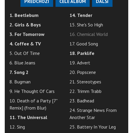
PŘEDCHOZÍ
CELÉ ALBUM
DALŠÍ
1. Beetlebum
14. Tender
2. Girls & Boys
15. She's So High
3. For Tomorrow
16. Chemical World
4. Coffee & TV
17. Good Song
5. Out Of Time
18. Parklife
6. Blue Jeans
19. Advert
7. Song 2
20. Popscene
8. Bugman
21. Stereotypes
9. He Thought Of Cars
22. Trimm Trabb
10. Death of a Party [7"
23. Badhead
Remix] (from Blur)
24. Strange News From
11. The Universal
Another Star
12. Sing
25. Battery In Your Leg