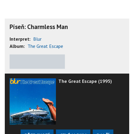
Píseň: Charmless Man
Interpret:
Blur
Album:
The Great Escape
★
★
★
★
★
The Great Escape (1995)