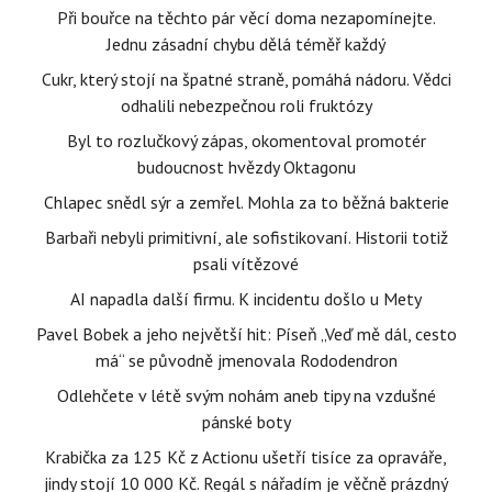
Při bouřce na těchto pár věcí doma nezapomínejte.
Jednu zásadní chybu dělá téměř každý
Cukr, který stojí na špatné straně, pomáhá nádoru. Vědci
odhalili nebezpečnou roli fruktózy
Byl to rozlučkový zápas, okomentoval promotér
budoucnost hvězdy Oktagonu
Chlapec snědl sýr a zemřel. Mohla za to běžná bakterie
Barbaři nebyli primitivní, ale sofistikovaní. Historii totiž
psali vítězové
AI napadla další firmu. K incidentu došlo u Mety
Pavel Bobek a jeho největší hit: Píseň „Veď mě dál, cesto
má“ se původně jmenovala Rododendron
Odlehčete v létě svým nohám aneb tipy na vzdušné
pánské boty
Krabička za 125 Kč z Actionu ušetří tisíce za opraváře,
jindy stojí 10 000 Kč. Regál s nářadím je věčně prázdný