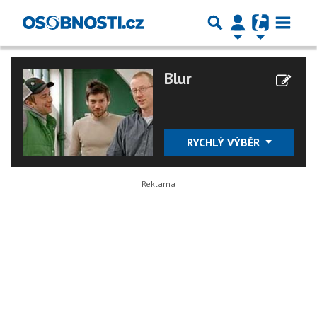
Blur
RYCHLÝ VÝBĚR