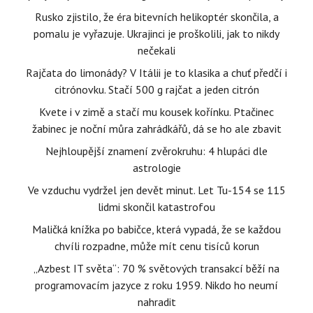
Rusko zjistilo, že éra bitevních helikoptér skončila, a
pomalu je vyřazuje. Ukrajinci je proškolili, jak to nikdy
nečekali
Rajčata do limonády? V Itálii je to klasika a chuť předčí i
citrónovku. Stačí 500 g rajčat a jeden citrón
Kvete i v zimě a stačí mu kousek kořínku. Ptačinec
žabinec je noční můra zahrádkářů, dá se ho ale zbavit
Nejhloupější znamení zvěrokruhu: 4 hlupáci dle
astrologie
Ve vzduchu vydržel jen devět minut. Let Tu-154 se 115
lidmi skončil katastrofou
Maličká knížka po babičce, která vypadá, že se každou
chvíli rozpadne, může mít cenu tisíců korun
„Azbest IT světa“: 70 % světových transakcí běží na
programovacím jazyce z roku 1959. Nikdo ho neumí
nahradit