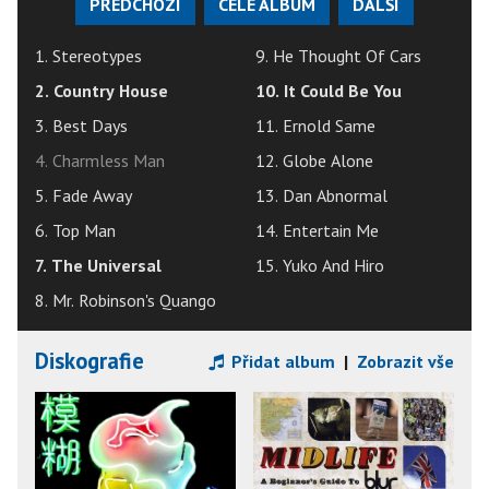
PŘEDCHOZÍ
CELÉ ALBUM
DALŠÍ
1. Stereotypes
9. He Thought Of Cars
2. Country House
10. It Could Be You
3. Best Days
11. Ernold Same
4. Charmless Man
12. Globe Alone
5. Fade Away
13. Dan Abnormal
6. Top Man
14. Entertain Me
7. The Universal
15. Yuko And Hiro
8. Mr. Robinson's Quango
Diskografie
Přidat album
|
Zobrazit vše