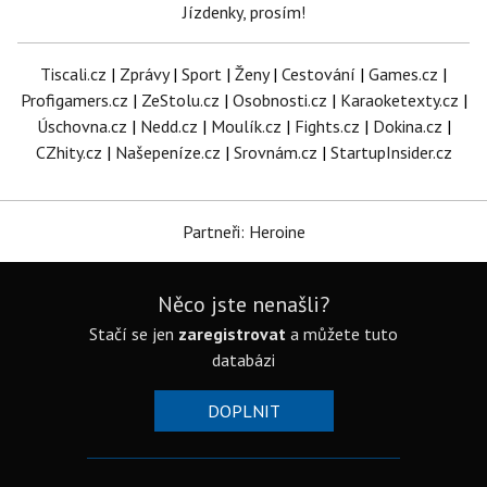
Jízdenky, prosím!
Tiscali.cz
|
Zprávy
|
Sport
|
Ženy
|
Cestování
|
Games.cz
|
Profigamers.cz
|
ZeStolu.cz
|
Osobnosti.cz
|
Karaoketexty.cz
|
Úschovna.cz
|
Nedd.cz
|
Moulík.cz
|
Fights.cz
|
Dokina.cz
|
CZhity.cz
|
Našepeníze.cz
|
Srovnám.cz
|
StartupInsider.cz
Partneři: Heroine
Něco jste nenašli?
Stačí se jen
zaregistrovat
a můžete tuto
databázi
DOPLNIT