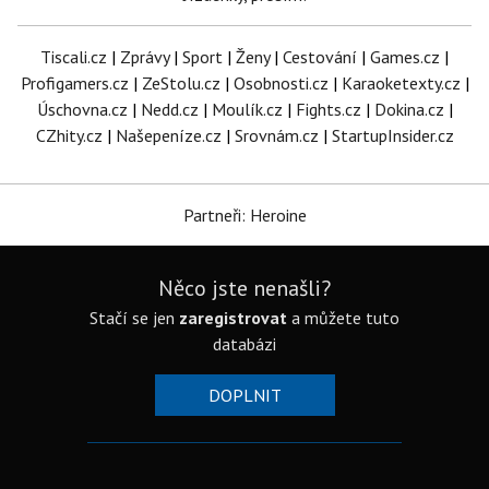
Tiscali.cz
|
Zprávy
|
Sport
|
Ženy
|
Cestování
|
Games.cz
|
Profigamers.cz
|
ZeStolu.cz
|
Osobnosti.cz
|
Karaoketexty.cz
|
Úschovna.cz
|
Nedd.cz
|
Moulík.cz
|
Fights.cz
|
Dokina.cz
|
CZhity.cz
|
Našepeníze.cz
|
Srovnám.cz
|
StartupInsider.cz
Partneři: Heroine
Něco jste nenašli?
Stačí se jen
zaregistrovat
a můžete tuto
databázi
DOPLNIT