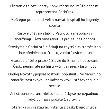
Přetlak v záloze Sparty. Konkurenční boj může odnést i
reprezentant Sochůrek
McGregor po operaci věří v návrat. Inspirují ho legendy
sportu
Rusové přišli na slabinu Patriotů a metodicky ji
zneužívají. Třetí vlna raket už proletí bez odporu
Stovky tisíc Čechů stále čekají na chytrý elektroměr. Kdo
chce předběhnout frontu, zaplatí tisíce korun
Glossoa přišel z pražské Slavie do Brna na hostování.
Česky neumí, ale na hřišti vyčnívá i přes vlastní gól
Ondřej Novotný popsal rostoucí popularitu. Ve Varech ho
fanoušci zastavovali na každém kroku, stěžovat si ale
nechce
Ani strouhanka, ani mléko: karbanátky se nerozpadnou,
když do masa přidáte 1 surovinu
Stařenka si v restauraci vytáhla z tašky krajíc chleba.