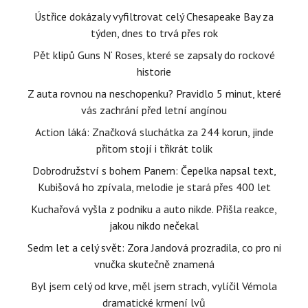
Ústřice dokázaly vyfiltrovat celý Chesapeake Bay za
týden, dnes to trvá přes rok
Pět klipů Guns N‘ Roses, které se zapsaly do rockové
historie
Z auta rovnou na neschopenku? Pravidlo 5 minut, které
vás zachrání před letní angínou
Action láká: Značková sluchátka za 244 korun, jinde
přitom stojí i třikrát tolik
Dobrodružství s bohem Panem: Čepelka napsal text,
Kubišová ho zpívala, melodie je stará přes 400 let
Kuchařová vyšla z podniku a auto nikde. Přišla reakce,
jakou nikdo nečekal
Sedm let a celý svět: Zora Jandová prozradila, co pro ni
vnučka skutečně znamená
Byl jsem celý od krve, měl jsem strach, vylíčil Vémola
dramatické krmení lvů