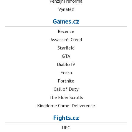
Penzijní reforma
Vynález
Games.cz
Recenze
Assassin's Creed
Starfield
GTA
Diablo IV
Forza
Fortnite
Call of Duty
The Elder Scrolls
Kingdome Come: Deliverence
Fights.cz
UFC