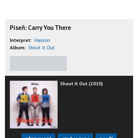
Píseň: Carry You There
Interpret:
Hanson
Album:
Shout It Out
★
★
★
★
★
Shout It Out (2010)