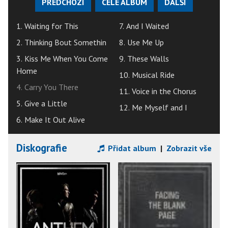
PŘEDCHOZÍ
CELÉ ALBUM
DALŠÍ
1. Waiting for This
7. And I Waited
2. Thinking Bout Somethin
8. Use Me Up
3. Kiss Me When You Come
9. These Walls
Home
10. Musical Ride
4. Carry You There
11. Voice in the Chorus
5. Give a Little
12. Me Myself and I
6. Make It Out Alive
Diskografie
Přidat album
|
Zobrazit vše