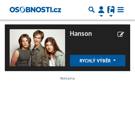
Hanson
RYCHLÝ VÝBĚR