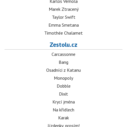
Karlos Vémola
Marek Ztracený
Taylor Swift
Emma Smetana
Timothée Chalamet
Zestolu.cz
Carcassonne
Bang
Osadníci z Katanu
Monopoly
Dobble
Dixit
Krycí jména
Na křídlech
Karak
Jízdenky, prosím!