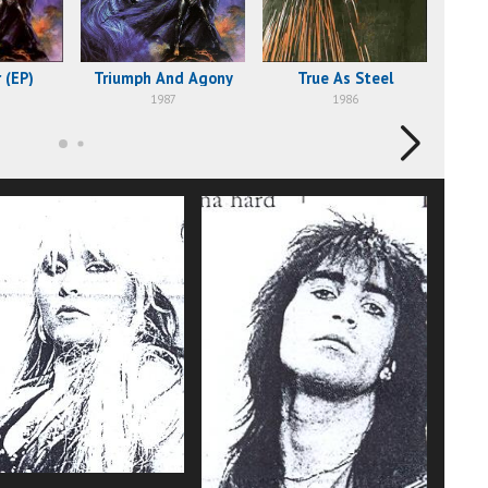
 (EP)
Triumph And Agony
True As Steel
1987
1986