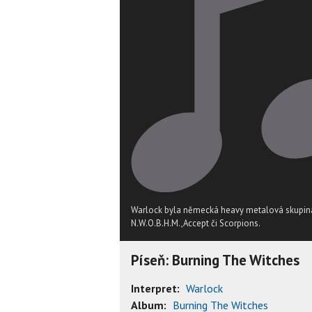
Warlock byla německá heavy metalová skupina
N.W.O.B.H.M.,Accept či Scorpions.
Píseň: Burning The Witches
Interpret:
Warlock
Album:
Burning The Witches