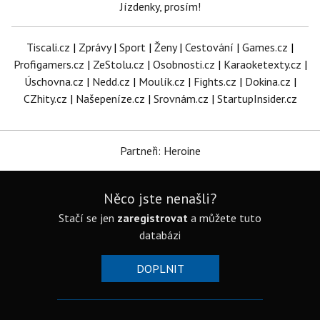
Jízdenky, prosím!
Tiscali.cz
|
Zprávy
|
Sport
|
Ženy
|
Cestování
|
Games.cz
|
Profigamers.cz
|
ZeStolu.cz
|
Osobnosti.cz
|
Karaoketexty.cz
|
Úschovna.cz
|
Nedd.cz
|
Moulík.cz
|
Fights.cz
|
Dokina.cz
|
CZhity.cz
|
Našepeníze.cz
|
Srovnám.cz
|
StartupInsider.cz
Partneři: Heroine
Něco jste nenašli?
Stačí se jen
zaregistrovat
a můžete tuto
databázi
DOPLNIT