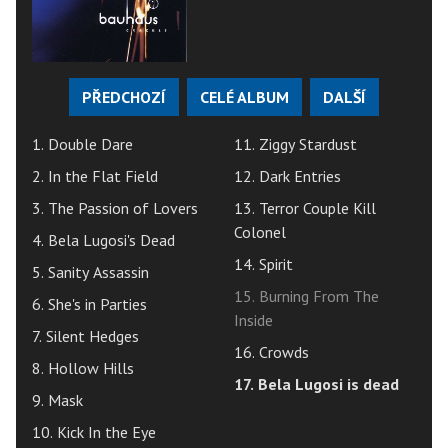
PŘEDCHOZÍ
CELÉ ALBUM
DALŠÍ
1. Double Dare
11. Ziggy Stardust
2. In the Flat Field
12. Dark Entries
3. The Passion of Lovers
13. Terror Couple Kill
Colonel
4. Bela Lugosi's Dead
14. Spirit
5. Sanity Assassin
15. Burning From The
6. She's in Parties
Inside
7. Silent Hedges
16. Crowds
8. Hollow Hills
17. Bela Lugosi is dead
9. Mask
10. Kick In the Eye