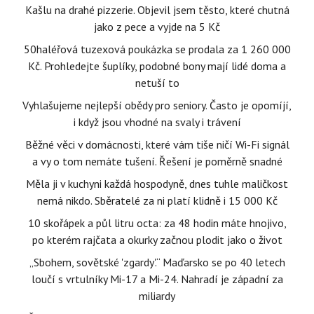
Kašlu na drahé pizzerie. Objevil jsem těsto, které chutná
jako z pece a vyjde na 5 Kč
50haléřová tuzexová poukázka se prodala za 1 260 000
Kč. Prohledejte šuplíky, podobné bony mají lidé doma a
netuší to
Vyhlašujeme nejlepší obědy pro seniory. Často je opomíjí,
i když jsou vhodné na svaly i trávení
Běžné věci v domácnosti, které vám tiše ničí Wi-Fi signál
a vy o tom nemáte tušení. Řešení je poměrně snadné
Měla ji v kuchyni každá hospodyně, dnes tuhle maličkost
nemá nikdo. Sběratelé za ni platí klidně i 15 000 Kč
10 skořápek a půl litru octa: za 48 hodin máte hnojivo,
po kterém rajčata a okurky začnou plodit jako o život
„Sbohem, sovětské 'zgardy'.“ Maďarsko se po 40 letech
loučí s vrtulníky Mi-17 a Mi-24. Nahradí je západní za
miliardy