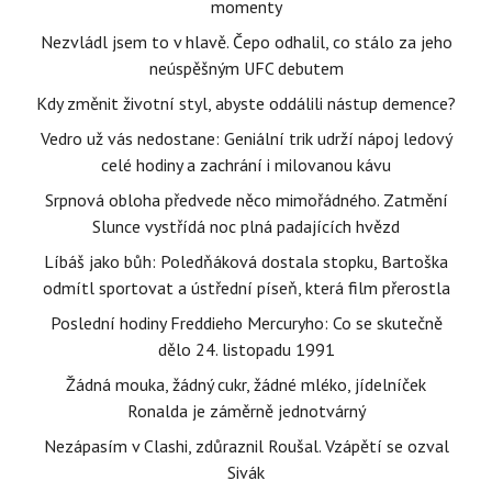
momenty
Nezvládl jsem to v hlavě. Čepo odhalil, co stálo za jeho
neúspěšným UFC debutem
Kdy změnit životní styl, abyste oddálili nástup demence?
Vedro už vás nedostane: Geniální trik udrží nápoj ledový
celé hodiny a zachrání i milovanou kávu
Srpnová obloha předvede něco mimořádného. Zatmění
Slunce vystřídá noc plná padajících hvězd
Líbáš jako bůh: Poledňáková dostala stopku, Bartoška
odmítl sportovat a ústřední píseň, která film přerostla
Poslední hodiny Freddieho Mercuryho: Co se skutečně
dělo 24. listopadu 1991
Žádná mouka, žádný cukr, žádné mléko, jídelníček
Ronalda je záměrně jednotvárný
Nezápasím v Clashi, zdůraznil Roušal. Vzápětí se ozval
Sivák