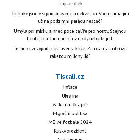
trojnásobek
Truhlíky jsou v srpnu unavené a nekvetou. Voda sama jim
už na podzimní parádu nestačí
Umyla psí misku a hned poté talíře pro hosty. Stejnou
houbičkou. Jana od ní už nikdy nebude jíst
Technikovi vypadl nástavec z klíče. Za okamžik ohrozil
raketou miliony lidí
Tiscali.cz
Inflace
Ukrajina
Válka na Ukrajině
Migrační politika
ME ve fotbale 2024
Ruský prezident
Ceny energií