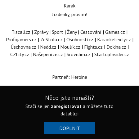
Karak
Jízdenky, prosím!
Tiscali.cz
|
Zprávy
|
Sport
|
Ženy
|
Cestování
|
Games.cz
|
Profigamers.cz
|
ZeStolu.cz
|
Osobnosti.cz
|
Karaoketexty.cz
|
Úschovna.cz
|
Nedd.cz
|
Moulík.cz
|
Fights.cz
|
Dokina.cz
|
CZhity.cz
|
Našepeníze.cz
|
Srovnám.cz
|
StartupInsider.cz
Partneři: Heroine
Něco jste nenašli?
Stačí se jen
zaregistrovat
a můžete tuto
databázi
DOPLNIT