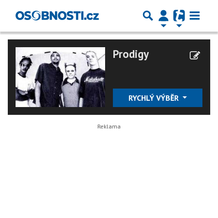
Prodigy
RYCHLÝ VÝBĚR