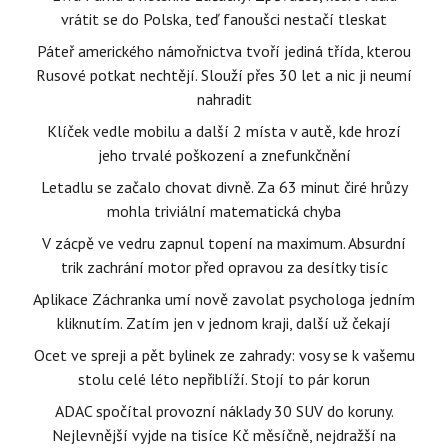
vrátit se do Polska, teď fanoušci nestačí tleskat
Páteř amerického námořnictva tvoří jediná třída, kterou
Rusové potkat nechtějí. Slouží přes 30 let a nic ji neumí
nahradit
Klíček vedle mobilu a další 2 místa v autě, kde hrozí
jeho trvalé poškození a znefunkčnění
Letadlu se začalo chovat divně. Za 63 minut čiré hrůzy
mohla triviální matematická chyba
V zácpě ve vedru zapnul topení na maximum. Absurdní
trik zachrání motor před opravou za desítky tisíc
Aplikace Záchranka umí nově zavolat psychologa jedním
kliknutím. Zatím jen v jednom kraji, další už čekají
Ocet ve spreji a pět bylinek ze zahrady: vosy se k vašemu
stolu celé léto nepřiblíží. Stojí to pár korun
ADAC spočítal provozní náklady 30 SUV do koruny.
Nejlevnější vyjde na tisíce Kč měsíčně, nejdražší na