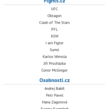
Fights.cz
UFC
Oktagon
Clash of The Stars
PFL
KSW
I am Figter
Sumó
Karlos Vémola
Jiří Procházka
Conor McGregor
Osobnosti.cz
Andrej Babiš
Petr Pavel
Hana Zagorová
Kazma Kazmitch