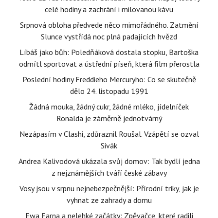
celé hodiny a zachrání i milovanou kávu
Srpnová obloha předvede něco mimořádného. Zatmění
Slunce vystřídá noc plná padajících hvězd
Líbáš jako bůh: Poledňáková dostala stopku, Bartoška
odmítl sportovat a ústřední píseň, která film přerostla
Poslední hodiny Freddieho Mercuryho: Co se skutečně
dělo 24. listopadu 1991
Žádná mouka, žádný cukr, žádné mléko, jídelníček
Ronalda je záměrně jednotvárný
Nezápasím v Clashi, zdůraznil Roušal. Vzápětí se ozval
Sivák
Andrea Kalivodová ukázala svůj domov: Tak bydlí jedna
z nejznámějších tváří české zábavy
Vosy jsou v srpnu nejnebezpečnější: Přírodní triky, jak je
vyhnat ze zahrady a domu
Ewa Farna a nelehké začátky: Zpěvačce, které radili