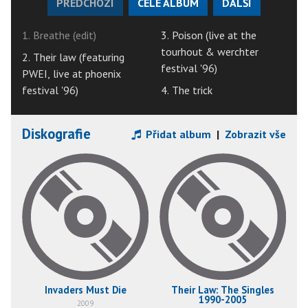
PŘEDCHOZÍ
CELÉ ALBUM
DALŠÍ
1. Breathe (edit)
3. Poison (live at the
tourhout & werchter
2. Their law (featuring
festival '96)
PWEI, live at phoenix
festival '96)
4. The trick
Diskografie
Přidat album
|
Zobrazit vše
Invaders Must Die
Their Law: The Singles
1990-2005
2009