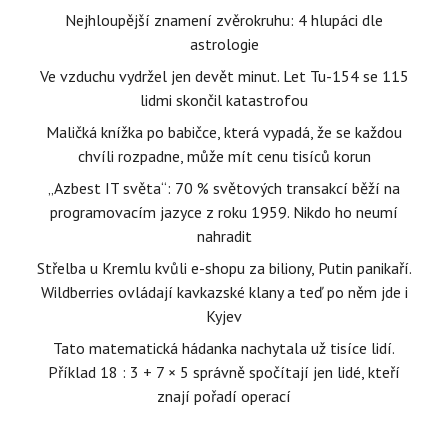
Nejhloupější znamení zvěrokruhu: 4 hlupáci dle
astrologie
Ve vzduchu vydržel jen devět minut. Let Tu-154 se 115
lidmi skončil katastrofou
Maličká knížka po babičce, která vypadá, že se každou
chvíli rozpadne, může mít cenu tisíců korun
„Azbest IT světa“: 70 % světových transakcí běží na
programovacím jazyce z roku 1959. Nikdo ho neumí
nahradit
Střelba u Kremlu kvůli e-shopu za biliony, Putin panikaří.
Wildberries ovládají kavkazské klany a teď po něm jde i
Kyjev
Tato matematická hádanka nachytala už tisíce lidí.
Příklad 18 : 3 + 7 × 5 správně spočítají jen lidé, kteří
znají pořadí operací