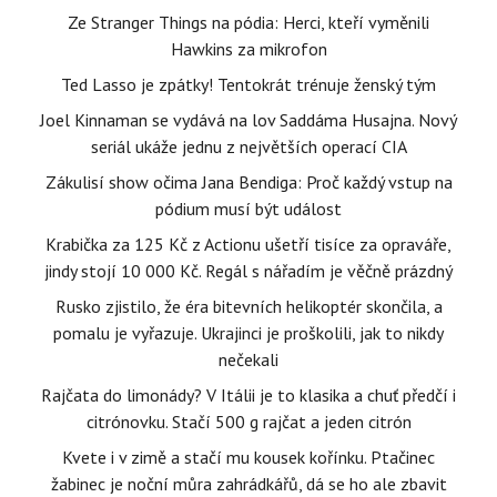
Ze Stranger Things na pódia: Herci, kteří vyměnili
Hawkins za mikrofon
Ted Lasso je zpátky! Tentokrát trénuje ženský tým
Joel Kinnaman se vydává na lov Saddáma Husajna. Nový
seriál ukáže jednu z největších operací CIA
Zákulisí show očima Jana Bendiga: Proč každý vstup na
pódium musí být událost
Krabička za 125 Kč z Actionu ušetří tisíce za opraváře,
jindy stojí 10 000 Kč. Regál s nářadím je věčně prázdný
Rusko zjistilo, že éra bitevních helikoptér skončila, a
pomalu je vyřazuje. Ukrajinci je proškolili, jak to nikdy
nečekali
Rajčata do limonády? V Itálii je to klasika a chuť předčí i
citrónovku. Stačí 500 g rajčat a jeden citrón
Kvete i v zimě a stačí mu kousek kořínku. Ptačinec
žabinec je noční můra zahrádkářů, dá se ho ale zbavit