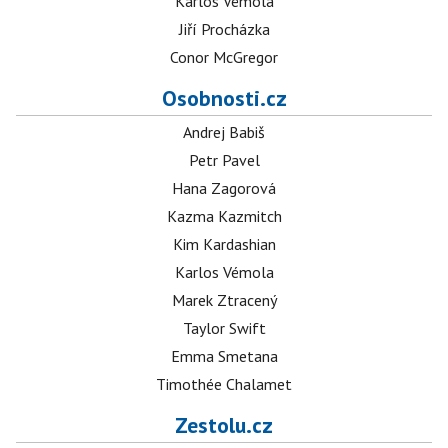
Karlos Vémola
Jiří Procházka
Conor McGregor
Osobnosti.cz
Andrej Babiš
Petr Pavel
Hana Zagorová
Kazma Kazmitch
Kim Kardashian
Karlos Vémola
Marek Ztracený
Taylor Swift
Emma Smetana
Timothée Chalamet
Zestolu.cz