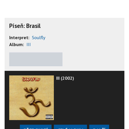
Píseň: Brasil
Interpret:
Soulfly
Album:
III
★
★
★
★
★
III (2002)