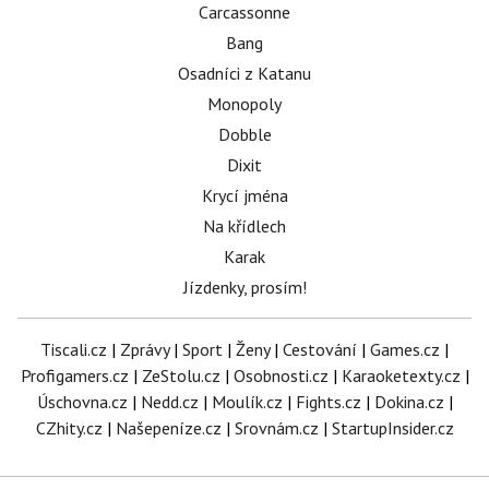
Carcassonne
Bang
Osadníci z Katanu
Monopoly
Dobble
Dixit
Krycí jména
Na křídlech
Karak
Jízdenky, prosím!
Tiscali.cz
|
Zprávy
|
Sport
|
Ženy
|
Cestování
|
Games.cz
|
Profigamers.cz
|
ZeStolu.cz
|
Osobnosti.cz
|
Karaoketexty.cz
|
Úschovna.cz
|
Nedd.cz
|
Moulík.cz
|
Fights.cz
|
Dokina.cz
|
CZhity.cz
|
Našepeníze.cz
|
Srovnám.cz
|
StartupInsider.cz