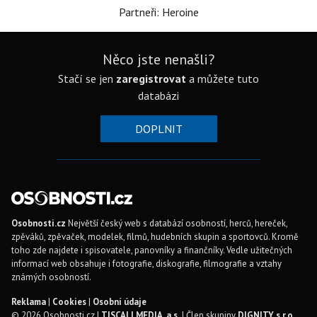
Partneři: Heroine
Něco jste nenašli?
Stačí se jen
zaregistrovat
a můžete tuto
databázi
DOPLNIT
Osobnosti.cz
Největší český web s databází osobností, herců, hereček,
zpěváků, zpěvaček, modelek, filmů, hudebních skupin a sportovců. Kromě
toho zde najdete i spisovatele, panovníky a finančníky. Vedle užitečných
informací web obsahuje i fotografie, diskografie, filmografie a vztahy
známých osobností.
Reklama
|
Cookies
|
Osobní údaje
© 2026 Osobnosti.cz |
TISCALI MEDIA, a.s.
| Člen skupiny
DIGNITY, s.r.o.