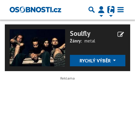
Soulfly
Žánry:
metal
RYCHLÝ VÝBĚR