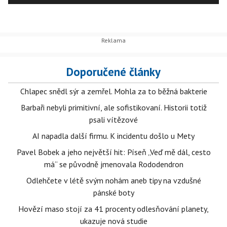
Doporučené články
Chlapec snědl sýr a zemřel. Mohla za to běžná bakterie
Barbaři nebyli primitivní, ale sofistikovaní. Historii totiž
psali vítězové
AI napadla další firmu. K incidentu došlo u Mety
Pavel Bobek a jeho největší hit: Píseň „Veď mě dál, cesto
má“ se původně jmenovala Rododendron
Odlehčete v létě svým nohám aneb tipy na vzdušné
pánské boty
Hovězí maso stojí za 41 procenty odlesňování planety,
ukazuje nová studie