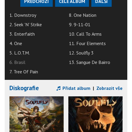
PŘEDCHOZÍ
CELÉ ALBUM
DALŠÍ
1. Downstroy
8. One Nation
2. Seek 'N' Strike
9. 9-11-01
3. Enterfaith
10. Call To Arms
4. One
11. Four Elements
5. L.O.T.M.
12. Soulfly 3
6. Brasil
13. Sangue De Bairro
7. Tree Of Pain
Diskografie
Přidat album
|
Zobrazit vše