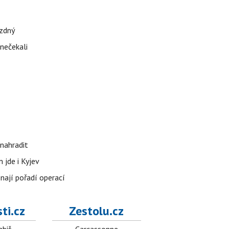
ázdný
 nečekali
nahradit
 jde i Kyjev
znají pořadí operací
ti.cz
Zestolu.cz