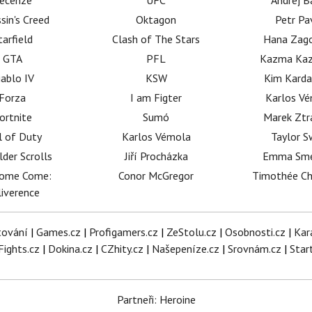
ecenze
UFC
Andrej B
sin's Creed
Oktagon
Petr Pa
tarfield
Clash of The Stars
Hana Zag
GTA
PFL
Kazma Kaz
iablo IV
KSW
Kim Karda
Forza
I am Figter
Karlos V
ortnite
Sumó
Marek Ztr
l of Duty
Karlos Vémola
Taylor S
lder Scrolls
Jiří Procházka
Emma Sm
dome Come:
Conor McGregor
Timothée C
iverence
tování
|
Games.cz
|
Profigamers.cz
|
ZeStolu.cz
|
Osobnosti.cz
|
Kar
Fights.cz
|
Dokina.cz
|
CZhity.cz
|
Našepeníze.cz
|
Srovnám.cz
|
Star
Partneři: Heroine