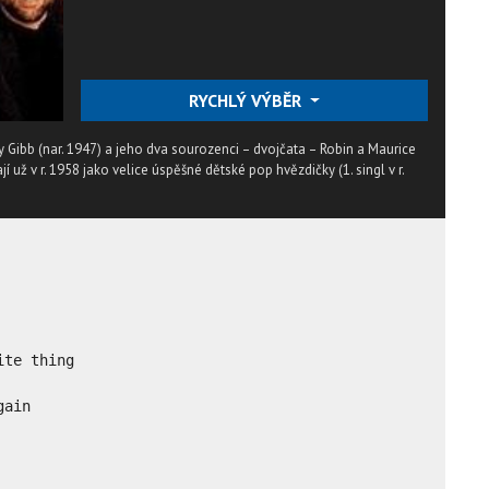
RYCHLÝ VÝBĚR
y Gibb (nar. 1947) a jeho dva sourozenci – dvojčata – Robin a Maurice
ají už v r. 1958 jako velice úspěšné dětské pop hvězdičky (1. singl v r.
te thing

ain
