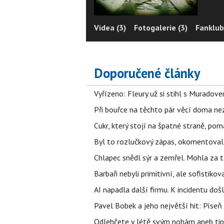
Videa (3)
Fotogalerie (3)
Fanklub
Doporučené články
Vyřízeno: Fleury už si stihl s Murado
Při bouřce na těchto pár věcí doma ne
Cukr, který stojí na špatné straně, pom
Byl to rozlučkový zápas, okomentova
Chlapec snědl sýr a zemřel. Mohla za t
Barbaři nebyli primitivní, ale sofistikov
AI napadla další firmu. K incidentu doš
Pavel Bobek a jeho největší hit: Pís
Odlehčete v létě svým nohám aneb tip