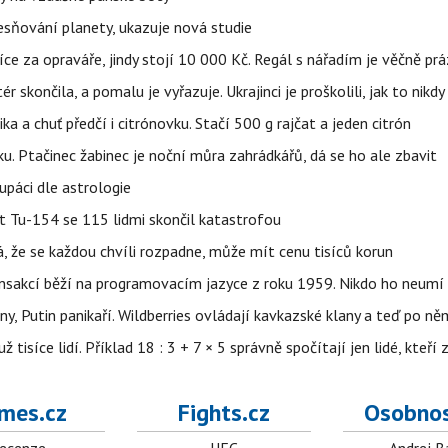
sňování planety, ukazuje nová studie
íce za opraváře, jindy stojí 10 000 Kč. Regál s nářadím je věčně pr
ér skončila, a pomalu je vyřazuje. Ukrajinci je proškolili, jak to nikdy
ika a chuť předčí i citrónovku. Stačí 500 g rajčat a jeden citrón
ku. Ptačinec žabinec je noční můra zahrádkářů, dá se ho ale zbavit
upáci dle astrologie
et Tu-154 se 115 lidmi skončil katastrofou
á, že se každou chvíli rozpadne, může mít cenu tisíců korun
nsakcí běží na programovacím jazyce z roku 1959. Nikdo ho neumí 
ny, Putin panikaří. Wildberries ovládají kavkazské klany a teď po něm
isíce lidí. Příklad 18 : 3 + 7 × 5 správně spočítají jen lidé, kteří 
mes.cz
Fights.cz
Osobnos