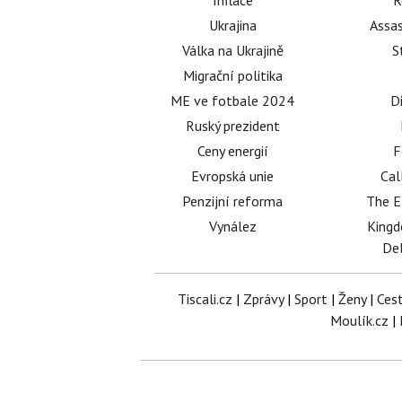
Inflace
R
Ukrajina
Assas
Válka na Ukrajině
S
Migrační politika
ME ve fotbale 2024
D
Ruský prezident
Ceny energií
F
Evropská unie
Cal
Penzijní reforma
The E
Vynález
King
Del
Tiscali.cz
|
Zprávy
|
Sport
|
Ženy
|
Ces
Moulík.cz
|