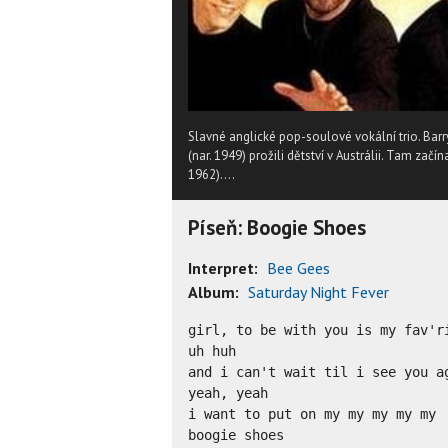
Slavné anglické pop-soulové vokální trio. Barr
(nar. 1949) prožili dětství v Austrálii. Tam začín
1962)....
Píseň: Boogie Shoes
Interpret:
Bee Gees
Album:
Saturday Night Fever
girl, to be with you is my fav'ri
uh huh

and i can't wait til i see you ag
yeah, yeah

i want to put on my my my my my

boogie shoes
