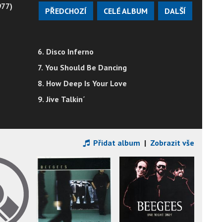
977)
PŘEDCHOZÍ
CELÉ ALBUM
DALŠÍ
6. Disco Inferno
7. You Should Be Dancing
8. How Deep Is Your Love
9. Jive Talkin´
Přidat album
|
Zobrazit vše