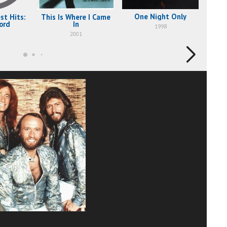
One Night Only
st Hits:
This Is Where I Came
ord
In
1998
2001