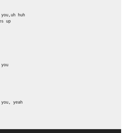
you,uh huh

s up

you

 you, yeah