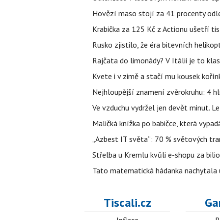
Hovězí maso stojí za 41 procenty odle
Krabička za 125 Kč z Actionu ušetří tis
Rusko zjistilo, že éra bitevních helikopt
Rajčata do limonády? V Itálii je to klas
Kvete i v zimě a stačí mu kousek kořín
Nejhloupější znamení zvěrokruhu: 4 hl
Ve vzduchu vydržel jen devět minut. L
Maličká knížka po babičce, která vypad
„Azbest IT světa“: 70 % světových tra
Střelba u Kremlu kvůli e-shopu za bilio
Tato matematická hádanka nachytala už t
Tiscali.cz
Ga