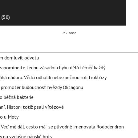
 (50)
vem domluvit odvetu
zapomínejte. Jednu zásadní chybu dělá téměř každý
áhá nádoru. Vědci odhalili nebezpečnou roli fruktózy
l promotér budoucnost hvězdy Oktagonu
o běžná bakterie
aní. Historii totiž psali vítězové
lo u Mety
eň „Veď mě dál, cesto má“ se původně jmenovala Rododendron
y na vzdušné pánské boty