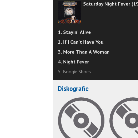
Saturday Night Fever (1
1. Stayin' Alive
2. If I Can't Have You
3. More Than A Woman
4. Night Fever
5. Boogie Shoes
Diskografie