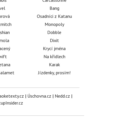
abiš
Carcassonne
vel
Bang
orová
Osadníci z Katanu
mitch
Monopoly
shian
Dobble
émola
Dixit
acený
Krycí jména
wift
Na křídlech
etana
Karak
halamet
Jízdenky, prosím!
aoketexty.cz
|
Úschovna.cz
|
Nedd.cz
|
tupInsider.cz