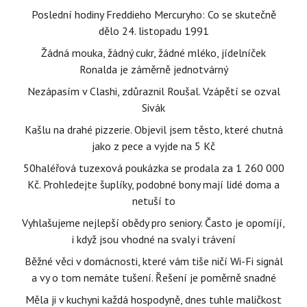
Poslední hodiny Freddieho Mercuryho: Co se skutečně
dělo 24. listopadu 1991
Žádná mouka, žádný cukr, žádné mléko, jídelníček
Ronalda je záměrně jednotvárný
Nezápasím v Clashi, zdůraznil Roušal. Vzápětí se ozval
Sivák
Kašlu na drahé pizzerie. Objevil jsem těsto, které chutná
jako z pece a vyjde na 5 Kč
50haléřová tuzexová poukázka se prodala za 1 260 000
Kč. Prohledejte šuplíky, podobné bony mají lidé doma a
netuší to
Vyhlašujeme nejlepší obědy pro seniory. Často je opomíjí,
i když jsou vhodné na svaly i trávení
Běžné věci v domácnosti, které vám tiše ničí Wi-Fi signál
a vy o tom nemáte tušení. Řešení je poměrně snadné
Měla ji v kuchyni každá hospodyně, dnes tuhle maličkost