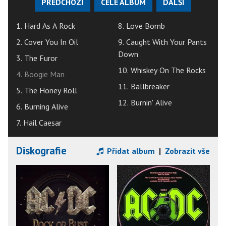
PŘEDCHOZÍ
CELÉ ALBUM
DALŠÍ
1. Hard As A Rock
8. Love Bomb
2. Cover You In Oil
9. Caught With Your Pants
Down
3. The Furor
10. Whiskey On The Rocks
4. Boogie Man
11. Ballbreaker
5. The Honey Roll
12. Burnin' Alive
6. Burning Alive
7. Hail Caesar
Diskografie
Přidat album
|
Zobrazit vše