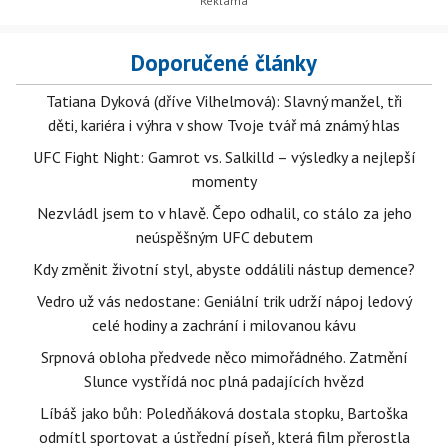
Doporučené články
Tatiana Dyková (dříve Vilhelmová): Slavný manžel, tři
děti, kariéra i výhra v show Tvoje tvář má známý hlas
UFC Fight Night: Gamrot vs. Salkilld – výsledky a nejlepší
momenty
Nezvládl jsem to v hlavě. Čepo odhalil, co stálo za jeho
neúspěšným UFC debutem
Kdy změnit životní styl, abyste oddálili nástup demence?
Vedro už vás nedostane: Geniální trik udrží nápoj ledový
celé hodiny a zachrání i milovanou kávu
Srpnová obloha předvede něco mimořádného. Zatmění
Slunce vystřídá noc plná padajících hvězd
Líbáš jako bůh: Poledňáková dostala stopku, Bartoška
odmítl sportovat a ústřední píseň, která film přerostla