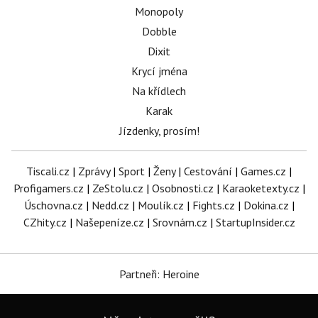
Monopoly
Dobble
Dixit
Krycí jména
Na křídlech
Karak
Jízdenky, prosím!
Tiscali.cz
|
Zprávy
|
Sport
|
Ženy
|
Cestování
|
Games.cz
|
Profigamers.cz
|
ZeStolu.cz
|
Osobnosti.cz
|
Karaoketexty.cz
|
Úschovna.cz
|
Nedd.cz
|
Moulík.cz
|
Fights.cz
|
Dokina.cz
|
CZhity.cz
|
Našepeníze.cz
|
Srovnám.cz
|
StartupInsider.cz
Partneři: Heroine