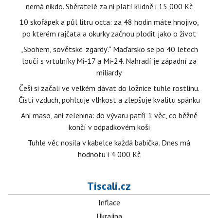
nemá nikdo. Sběratelé za ni platí klidně i 15 000 Kč
10 skořápek a půl litru octa: za 48 hodin máte hnojivo,
po kterém rajčata a okurky začnou plodit jako o život
„Sbohem, sovětské 'zgardy'.“ Maďarsko se po 40 letech
loučí s vrtulníky Mi-17 a Mi-24. Nahradí je západní za
miliardy
Češi si začali ve velkém dávat do ložnice tuhle rostlinu.
Čistí vzduch, pohlcuje vlhkost a zlepšuje kvalitu spánku
Ani maso, ani zelenina: do vývaru patří 1 věc, co běžně
končí v odpadkovém koši
Tuhle věc nosila v kabelce každá babička. Dnes má
hodnotu i 4 000 Kč
Tiscali.cz
Inflace
Ukrajina