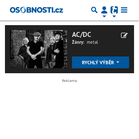
AC/DC
Žánry:
metal
RYCHLÝ VÝBĚR