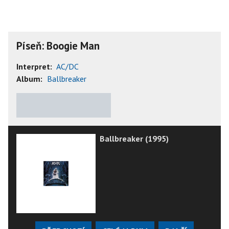
Píseň: Boogie Man
Interpret:
AC/DC
Album:
Ballbreaker
★
★
★
★
★
Ballbreaker (1995)