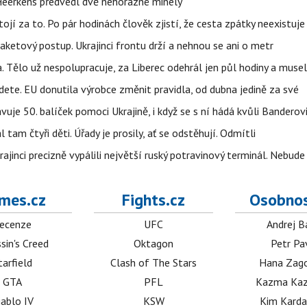
Heerkens předvedl dvě nehorázné minely
tojí za to. Po pár hodinách člověk zjistí, že cesta zpátky neexistuje
aketový postup. Ukrajinci frontu drží a nehnou se ani o metr
a. Tělo už nespolupracuje, za Liberec odehrál jen půl hodiny a musel
dete. EU donutila výrobce změnit pravidla, od dubna jedině za své
uje 50. balíček pomoci Ukrajině, i když se s ní hádá kvůli Banderov
l tam čtyři děti. Úřady je prosily, ať se odstěhují. Odmítli
ajinci precizně vypálili největší ruský potravinový terminál. Nebude
mes.cz
Fights.cz
Osobnos
ecenze
UFC
Andrej B
sin's Creed
Oktagon
Petr Pa
tarfield
Clash of The Stars
Hana Zag
GTA
PFL
Kazma Kaz
iablo IV
KSW
Kim Karda