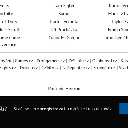
Forza
I am Figter
Karlos V
ortnite
Sumó
Marek Ztr
l of Duty
Karlos Vémola
Taylor S
lder Scrolls
Jiří Procházka
Emma Sm
dome Come:
Conor McGregor
Timothée C
iverence
tování
|
Games.cz
|
Profigamers.cz
|
ZeStolu.cz
|
Osobnosti.cz
|
Kar
Fights.cz
|
Dokina.cz
|
CZhity.cz
|
Našepeníze.cz
|
Srovnám.cz
|
Star
Partneři: Heroine
li?
Stačí se jen
zaregistrovat
a můžete tuto databázi