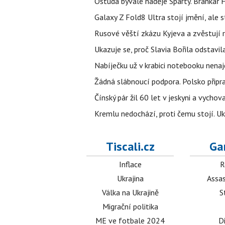
Ostuda bývalé naděje Sparty. Brankář 
Galaxy Z Fold8 Ultra stojí jmění, ale s
Rusové věští zkázu Kyjeva a zvěstují r
Ukazuje se, proč Slavia Bořila odstavil
Nabíječku už v krabici notebooku nenaj
Žádná slábnoucí podpora. Polsko připrav
Čínský pár žil 60 let v jeskyni a vychova
Kremlu nedochází, proti čemu stojí. Ukr
Tiscali.cz
Ga
Inflace
R
Ukrajina
Assas
Válka na Ukrajině
S
Migrační politika
ME ve fotbale 2024
D