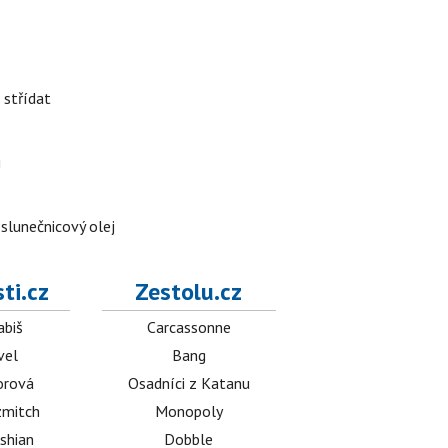
 střídat
i
 slunečnicový olej
ti.cz
Zestolu.cz
abiš
Carcassonne
vel
Bang
orová
Osadníci z Katanu
mitch
Monopoly
shian
Dobble