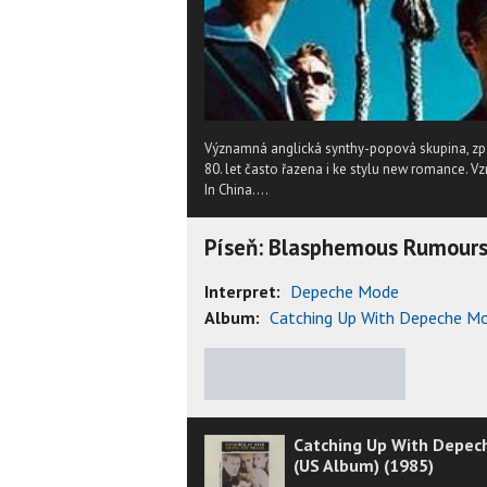
Významná anglická synthy-popová skupina, zp
80. let často řazena i ke stylu new romance. Vz
In China....
Píseň: Blasphemous Rumour
Interpret:
Depeche Mode
Album:
Catching Up With Depeche Mo
★
★
★
★
★
Catching Up With Depec
(US Album) (1985)