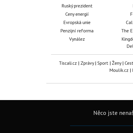
Ruský prezident
Ceny energií
F
Evropská unie
Cal
Penzijní reforma
The E
Vynález
King
Del
Tiscali.cz
|
Zprávy
|
Sport
|
Ženy
|
Ces
Moulík.cz
|
Něco jste nenaš