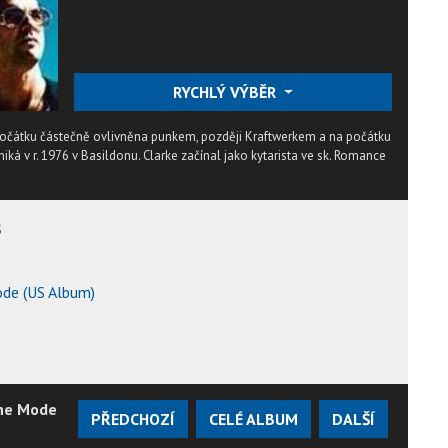
RYCHLÝ VÝBĚR
očátku částečně ovlivněna punkem, později Kraftwerkem a na počátku
niká v r. 1976 v Basildonu. Clarke začínal jako kytarista ve sk. Romance
s
de (US Album)
he Mode
PŘEDCHOZÍ
CELÉ ALBUM
DALŠÍ