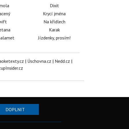
émola
Dixit
acený
Krycí jména
wift
Na křídlech
etana
Karak
halamet
Jízdenky, prosím!
aoketexty.cz
|
Úschovna.cz
|
Nedd.cz
|
tupInsider.cz
DOPLNIT