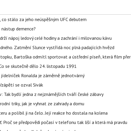
il, co stálo za jeho neúspěšným UFC debutem
li nástup demence?
udrží nápoj ledový celé hodiny a zachrání i milovanou kávu
ného. Zatmění Slunce vystřídá noc plná padajících hvězd
topku, Bartoška odmítl sportovat a ústřední píseň, která film pře
Co se skutečně dělo 24. listopadu 1991
 jídelníček Ronalda je záměrně jednotvárný
Vzápětí se ozval Sivák
 Tak bydlí jedna z nejznámějších tváří české zábavy
rodní triky, jak je vyhnat ze zahrady a domu
u a políbil ji na čelo. Její reakce ho dostala na kolena
šť. Proč se předpovědi počasí v telefonu tak liší a která má pravdu