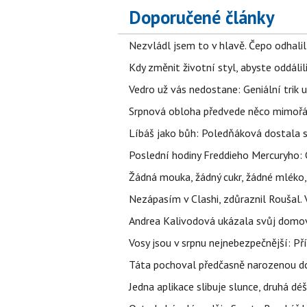
Doporučené články
Nezvládl jsem to v hlavě. Čepo odhal
Kdy změnit životní styl, abyste oddáli
Vedro už vás nedostane: Geniální trik 
Srpnová obloha předvede něco mimořád
Líbáš jako bůh: Poledňáková dostala s
Poslední hodiny Freddieho Mercuryho: 
Žádná mouka, žádný cukr, žádné mléko,
Nezápasím v Clashi, zdůraznil Roušal. 
Andrea Kalivodová ukázala svůj domov:
Vosy jsou v srpnu nejnebezpečnější: Pří
Táta pochoval předčasně narozenou dcer
Jedna aplikace slibuje slunce, druhá dé