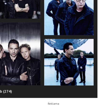
b (274)