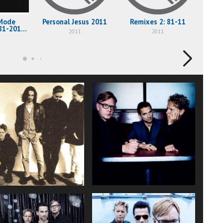
Mode
Personal Jesus 2011
Remixes 2: 81-11
Fra
981-2011
H
2011
2011
x