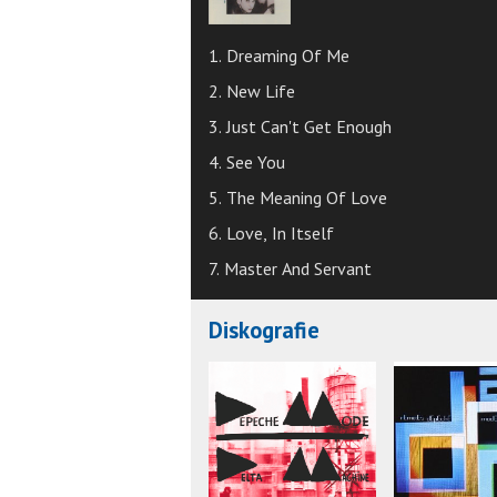
1. Dreaming Of Me
2. New Life
3. Just Can't Get Enough
4. See You
5. The Meaning Of Love
6. Love, In Itself
7. Master And Servant
Diskografie