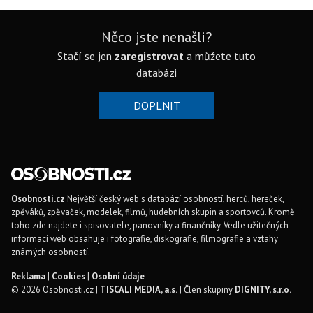
Něco jste nenašli?
Stačí se jen
zaregistrovat
a můžete tuto
databázi
DOPLNIT
Osobnosti.cz
Největší český web s databází osobností, herců, hereček,
zpěváků, zpěvaček, modelek, filmů, hudebních skupin a sportovců. Kromě
toho zde najdete i spisovatele, panovníky a finančníky. Vedle užitečných
informací web obsahuje i fotografie, diskografie, filmografie a vztahy
známých osobností.
Reklama
|
Cookies
|
Osobní údaje
© 2026 Osobnosti.cz |
TISCALI MEDIA, a.s.
| Člen skupiny
DIGNITY, s.r.o.