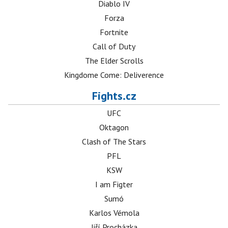
Diablo IV
Forza
Fortnite
Call of Duty
The Elder Scrolls
Kingdome Come: Deliverence
Fights.cz
UFC
Oktagon
Clash of The Stars
PFL
KSW
I am Figter
Sumó
Karlos Vémola
Jiří Procházka