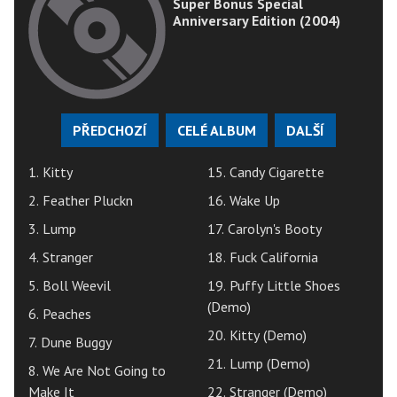
Super Bonus Special
Anniversary Edition (2004)
PŘEDCHOZÍ
CELÉ ALBUM
DALŠÍ
1. Kitty
15. Candy Cigarette
2. Feather Pluckn
16. Wake Up
3. Lump
17. Carolyn's Booty
4. Stranger
18. Fuck California
5. Boll Weevil
19. Puffy Little Shoes
(Demo)
6. Peaches
20. Kitty (Demo)
7. Dune Buggy
21. Lump (Demo)
8. We Are Not Going to
Make It
22. Stranger (Demo)