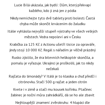
Lucie Bílá ukázala, jak bydlí: Dům, který překvapí
každého, kdo ji zná jen z pódia
Nikdy nemíchejte tyto dvě tablety proti bolesti. Častá
chyba může skončit krvácením do žaludku
Itálie vyhlásila nejvyšší stupeň výstrahy ve všech velkých
městech. Vedra nepoleví ani v Česku
Krabička za 125 Kč z Actionu ušetří tisíce za opraváře,
jindy stojí 10 000 Kč. Regál s nářadím je věčně prázdný
Rusko zjistilo, že éra bitevních helikoptér skončila, a
pomalu je vyřazuje. Ukrajinci je proškolili, jak to nikdy
nečekali
Rajčata do limonády? V Itálii je to klasika a chuť předčí i
citrónovku. Stačí 500 g rajčat a jeden citrón
Kvete i v zimě a stačí mu kousek kořínku. Ptačinec
žabinec je noční můra zahrádkářů, dá se ho ale zbavit
Nejhloupější znamení zvěrokruhu: 4 hlupáci dle