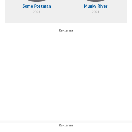
Some Postman
Munky River
U
2004
2004