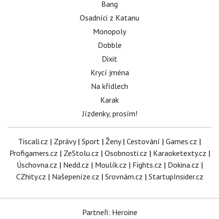
Bang
Osadníci z Katanu
Monopoly
Dobble
Dixit
Krycí jména
Na křídlech
Karak
Jízdenky, prosím!
Tiscali.cz
|
Zprávy
|
Sport
|
Ženy
|
Cestování
|
Games.cz
|
Profigamers.cz
|
ZeStolu.cz
|
Osobnosti.cz
|
Karaoketexty.cz
|
Úschovna.cz
|
Nedd.cz
|
Moulík.cz
|
Fights.cz
|
Dokina.cz
|
CZhity.cz
|
Našepeníze.cz
|
Srovnám.cz
|
StartupInsider.cz
Partneři: Heroine