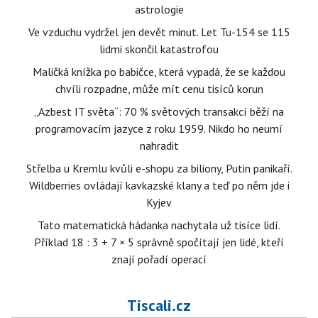
astrologie
Ve vzduchu vydržel jen devět minut. Let Tu-154 se 115
lidmi skončil katastrofou
Maličká knížka po babičce, která vypadá, že se každou
chvíli rozpadne, může mít cenu tisíců korun
„Azbest IT světa“: 70 % světových transakcí běží na
programovacím jazyce z roku 1959. Nikdo ho neumí
nahradit
Střelba u Kremlu kvůli e-shopu za biliony, Putin panikaří.
Wildberries ovládají kavkazské klany a teď po něm jde i
Kyjev
Tato matematická hádanka nachytala už tisíce lidí.
Příklad 18 : 3 + 7 × 5 správně spočítají jen lidé, kteří
znají pořadí operací
Tiscali.cz