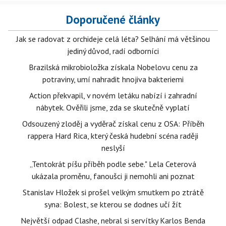
Doporučené články
Jak se radovat z orchideje celá léta? Selhání má většinou
jediný důvod, radí odborníci
Brazilská mikrobioložka získala Nobelovu cenu za
potraviny, umí nahradit hnojiva bakteriemi
Action překvapil, v novém letáku nabízí i zahradní
nábytek. Ověřili jsme, zda se skutečně vyplatí
Odsouzený zloděj a vyděrač získal cenu z OSA: Příběh
rappera Hard Rica, který česká hudební scéna raději
neslyší
„Tentokrát píšu příběh podle sebe." Lela Ceterová
ukázala proměnu, fanoušci ji nemohli ani poznat
Stanislav Hložek si prošel velkým smutkem po ztrátě
syna: Bolest, se kterou se dodnes učí žít
Největší odpad Clashe, nebral si servítky Karlos Benda