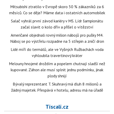
Mitsubishi ztratilo v Evropě skoro 50 % zákazníků za 6
měsíců. Co se děje? Máme data i ostatních automobilek
Salač vyhrál první závod kariéry v MS. Lídr šampionátu
začal slavit o kolo dřív a přišel o vítězství
Američané objednali rovný milion nábojů pro pušky M4.
Náboj se po výstřelu rozpadne na 5 střepin a zničí dron
Lidé míří do termálů, ale ve Vyšných Ružbachách voda
vyhloubila travertinový kráter
Melouny hnojené droždím a popelem chutnají sladší než
kupované. Záhon ale musí splnit jednu podmínku, jinak
plody shnijí
Bývalý reprezentant T. Skuhravý má dluh 8 milionů a
žádný majetek. Přespává v hotelu, adresu má na úřadě
Tiscali.cz