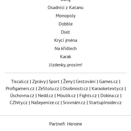
Osadníci z Katanu
Monopoly
Dobble
Dixit
Krycí jména
Na křídlech
Karak
Jízdenky, prosím!
Tiscali.cz
|
Zprávy
|
Sport
|
Ženy
|
Cestování
|
Games.cz
|
Profigamers.cz
|
ZeStolu.cz
|
Osobnosti.cz
|
Karaoketexty.cz
|
Úschovna.cz
|
Nedd.cz
|
Moulík.cz
|
Fights.cz
|
Dokina.cz
|
CZhity.cz
|
Našepeníze.cz
|
Srovnám.cz
|
StartupInsider.cz
Partneři: Heroine