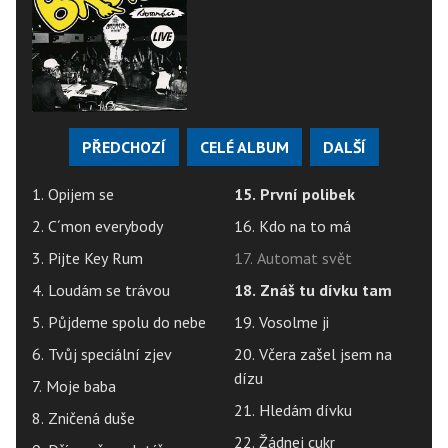
PŘEDCHOZÍ
CELÉ ALBUM
DALŠÍ
1. Opijem se
15. První polibek
2. C´mon everybody
16. Kdo na to má
3. Pijte Key Rum
17. Automat svět
4. Loudám se trávou
18. Znáš tu dívku tam
5. Půjdeme spolu do nebe
19. Vosolme ji
6. Tvůj speciální zjev
20. Včera zašel jsem na
dízu
7. Moje baba
21. Hledám dívku
8. Zničená duše
22. Žádnej cukr