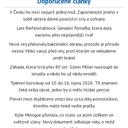
Doporučené články
V Česku ho nosí nejspíš jediný muž. Zapomenuté jméno v
sobě ukrývá dávné poselství síly a ochrany
Leni Riefenstahlová: Geniální filmařka, která dala
nacismu jeho nejslavnější tvář
Nové viry překonaly bakteriální obranu, protože je příroda
nezná. Vědci varují před viry, proti kterým se nebudeme
umět bránit
Záhada, která trvá přes 80 let: Glenn Miller nastoupil do
letadla a nikdo ho už nikdy neviděl
Týdenní horoskop od 10. do 16. srpna 2026: Tři znamení
čeká velký obrat, jedno by si mělo hlídat peníze
Plevel mezi dlaždicemi zmizí bez octa díky pomocníkovi,
kterého máte hned vedle pračky
Kylie Minogue přiznala, co stálo za jejím útěkem ze
světové slávy: Nový dokument odhaluje roky, o nichž