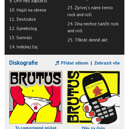
9. Dřív než zaplatíš
23. Zpívej s námi tento
10. Hajzl na okrese
rock and roll
11. Destrukce
24. Ona nechce tančit rock
12. Gynekolog
and roll
13. Somráci
25. Třikrát denně akt
14. Indickej čaj
Diskografie
Přidat album
|
Zobrazit vše
To samozřejmě můžeš
Díky za číslo