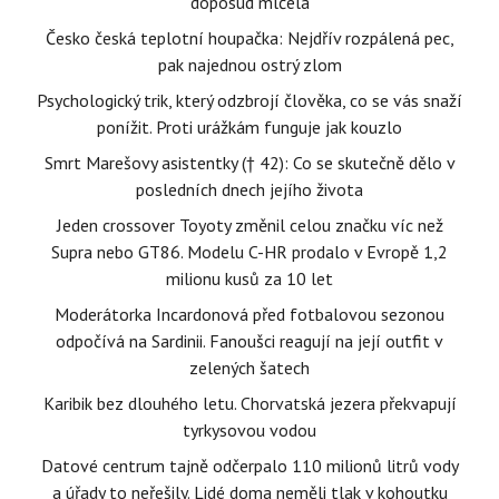
doposud mlčela
Česko česká teplotní houpačka: Nejdřív rozpálená pec,
pak najednou ostrý zlom
Psychologický trik, který odzbrojí člověka, co se vás snaží
ponížit. Proti urážkám funguje jak kouzlo
Smrt Marešovy asistentky († 42): Co se skutečně dělo v
posledních dnech jejího života
Jeden crossover Toyoty změnil celou značku víc než
Supra nebo GT86. Modelu C-HR prodalo v Evropě 1,2
milionu kusů za 10 let
Moderátorka Incardonová před fotbalovou sezonou
odpočívá na Sardinii. Fanoušci reagují na její outfit v
zelených šatech
Karibik bez dlouhého letu. Chorvatská jezera překvapují
tyrkysovou vodou
Datové centrum tajně odčerpalo 110 milionů litrů vody
a úřady to neřešily. Lidé doma neměli tlak v kohoutku