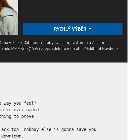
RYCHLÝ VÝBĚR
žená v Tulse, Oklahoma, bratry Isaacem, Taylorem a Zacem
u hitu MMMBop (1997) z jejich debutového alba Middle of Nowhere,
 way you feel?

u're overloaded

hing to prove

lack top, nobody else is gonna save you

downtown.
