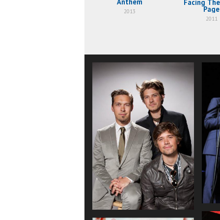
Anthem
Facing The
Page
2013
2011