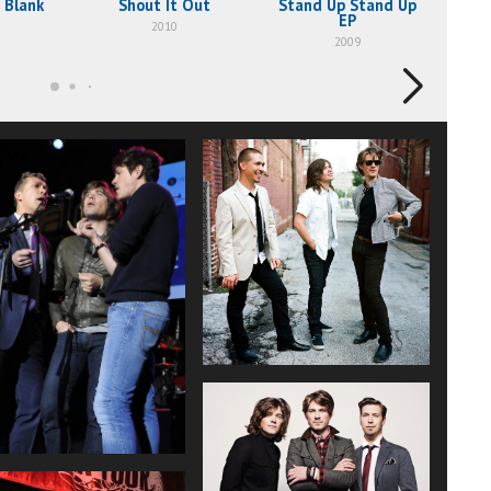
 Blank
Shout It Out
Stand Up Stand Up
Str
EP
2010
2009