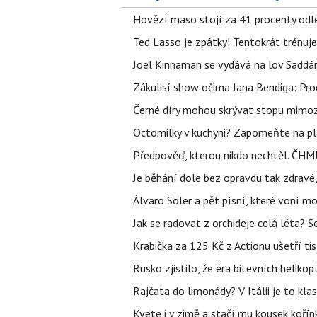
Hovězí maso stojí za 41 procenty odle
Ted Lasso je zpátky! Tentokrát trénuj
Joel Kinnaman se vydává na lov Saddám
Zákulisí show očima Jana Bendiga: Pro
Černé díry mohou skrývat stopu mimoze
Octomilky v kuchyni? Zapomeňte na plác
Předpověď, kterou nikdo nechtěl. ČHMÚ
Je běhání dole bez opravdu tak zdravé, 
Álvaro Soler a pět písní, které voní mo
Jak se radovat z orchideje celá léta? S
Krabička za 125 Kč z Actionu ušetří tis
Rusko zjistilo, že éra bitevních helikopt
Rajčata do limonády? V Itálii je to klas
Kvete i v zimě a stačí mu kousek kořín