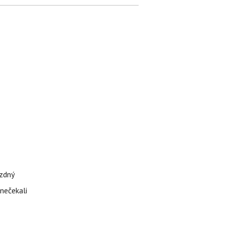
ázdný
 nečekali