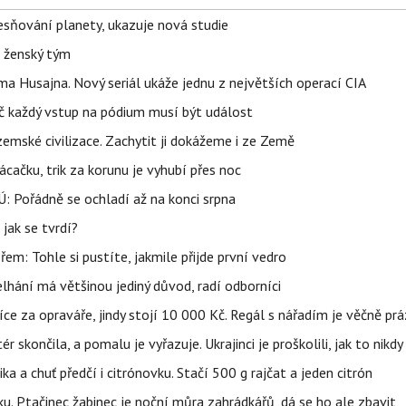
sňování planety, ukazuje nová studie
e ženský tým
a Husajna. Nový seriál ukáže jednu z největších operací CIA
č každý vstup na pódium musí být událost
mské civilizace. Zachytit ji dokážeme i ze Země
ačku, trik za korunu je vyhubí přes noc
: Pořádně se ochladí až na konci srpna
jak se tvrdí?
řem: Tohle si pustíte, jakmile přijde první vedro
elhání má většinou jediný důvod, radí odborníci
íce za opraváře, jindy stojí 10 000 Kč. Regál s nářadím je věčně pr
ér skončila, a pomalu je vyřazuje. Ukrajinci je proškolili, jak to nikdy
ika a chuť předčí i citrónovku. Stačí 500 g rajčat a jeden citrón
ku. Ptačinec žabinec je noční můra zahrádkářů, dá se ho ale zbavit