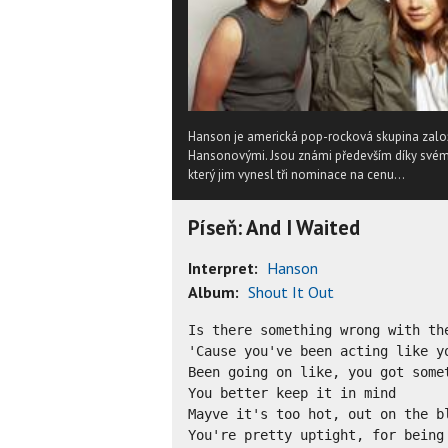
Hanson je americká pop-rocková skupina zalo
Hansonovými. Jsou známi především díky svém
který jim vynesl tři nominace na cenu...
Píseň: And I Waited
Interpret:
Hanson
Album:
Shout It Out
Is there something wrong with the
'Cause you've been acting like yo
Been going on like, you got somet
You better keep it in mind

Mayve it's too hot, out on the b
You're pretty uptight, for being 