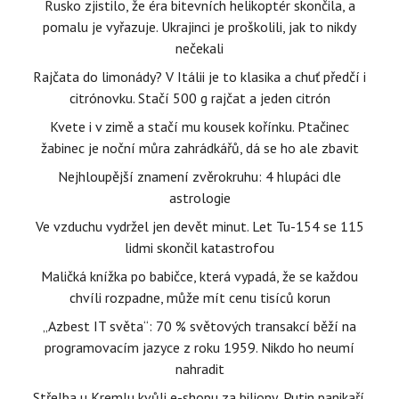
Rusko zjistilo, že éra bitevních helikoptér skončila, a
pomalu je vyřazuje. Ukrajinci je proškolili, jak to nikdy
nečekali
Rajčata do limonády? V Itálii je to klasika a chuť předčí i
citrónovku. Stačí 500 g rajčat a jeden citrón
Kvete i v zimě a stačí mu kousek kořínku. Ptačinec
žabinec je noční můra zahrádkářů, dá se ho ale zbavit
Nejhloupější znamení zvěrokruhu: 4 hlupáci dle
astrologie
Ve vzduchu vydržel jen devět minut. Let Tu-154 se 115
lidmi skončil katastrofou
Maličká knížka po babičce, která vypadá, že se každou
chvíli rozpadne, může mít cenu tisíců korun
„Azbest IT světa“: 70 % světových transakcí běží na
programovacím jazyce z roku 1959. Nikdo ho neumí
nahradit
Střelba u Kremlu kvůli e-shopu za biliony, Putin panikaří.