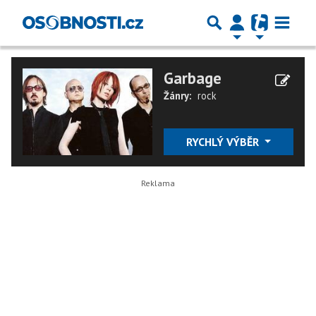
Garbage
Žánry:
rock
RYCHLÝ VÝBĚR