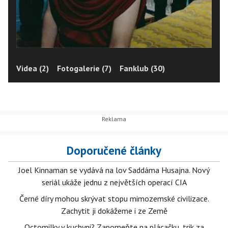
Videa (2)
Fotogalerie (7)
Fanklub (30)
Doporučené články
Joel Kinnaman se vydává na lov Saddáma Husajna. Nový
seriál ukáže jednu z největších operací CIA
Černé díry mohou skrývat stopu mimozemské civilizace.
Zachytit ji dokážeme i ze Země
Octomilky v kuchyni? Zapomeňte na plácačku, trik za