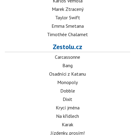
Karlos Vémola
Marek Ztracený
Taylor Swift
Emma Smetana
Timothée Chalamet
Zestolu.cz
Carcassonne
Bang
Osadníci z Katanu
Monopoly
Dobble
Dixit
Krycí jména
Na křídlech
Karak
Jízdenky, prosím!