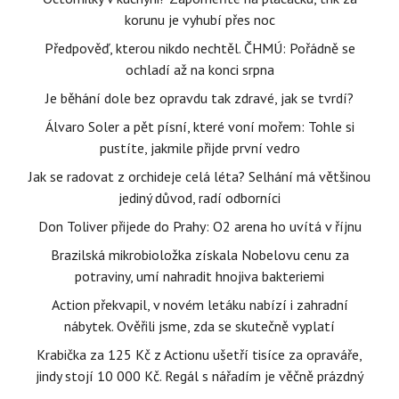
korunu je vyhubí přes noc
Předpověď, kterou nikdo nechtěl. ČHMÚ: Pořádně se
ochladí až na konci srpna
Je běhání dole bez opravdu tak zdravé, jak se tvrdí?
Álvaro Soler a pět písní, které voní mořem: Tohle si
pustíte, jakmile přijde první vedro
Jak se radovat z orchideje celá léta? Selhání má většinou
jediný důvod, radí odborníci
Don Toliver přijede do Prahy: O2 arena ho uvítá v říjnu
Brazilská mikrobioložka získala Nobelovu cenu za
potraviny, umí nahradit hnojiva bakteriemi
Action překvapil, v novém letáku nabízí i zahradní
nábytek. Ověřili jsme, zda se skutečně vyplatí
Krabička za 125 Kč z Actionu ušetří tisíce za opraváře,
jindy stojí 10 000 Kč. Regál s nářadím je věčně prázdný