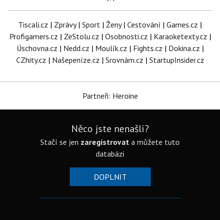
Tiscali.cz
|
Zprávy
|
Sport
|
Ženy
|
Cestování
|
Games.cz
|
Profigamers.cz
|
ZeStolu.cz
|
Osobnosti.cz
|
Karaoketexty.cz
|
Úschovna.cz
|
Nedd.cz
|
Moulík.cz
|
Fights.cz
|
Dokina.cz
|
CZhity.cz
|
Našepeníze.cz
|
Srovnám.cz
|
StartupInsider.cz
Partneři: Heroine
Něco jste nenašli?
Stačí se jen
zaregistrovat
a můžete tuto
databázi
DOPLNIT