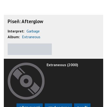
Píseň: Afterglow
Interpret:
Garbage
Album:
Extraneous
★
★
★
★
★
Extraneous (2000)