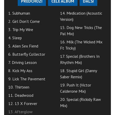
PŘEDCHOZÍ
CELÉ ALBUM
DALŠÍ
1. Subhuman
14. Medication (Acoustic
Version)
2. Girl Don't Come
15. Dog New Tricks (The
3. Trip My Wire
Pal Mix)
4. Sleep
16. Milk (The Wicked Mix
5. Alien Sex Fiend
Ft Tricky)
6. Butterfly Collector
17. Special (Brothers In
7. Driving Lesson
Rhythm Mix)
8. Kick My Ass
18. Stupid Girl (Danny
Saber Remix)
9. Lick The Pavement
19. Push It (Victor
10. Thirteen
Calderone Mix)
11. Deadwood
20. Special (Rickidy Raw
12. 13 X Forever
Mix)
13. Afterglow