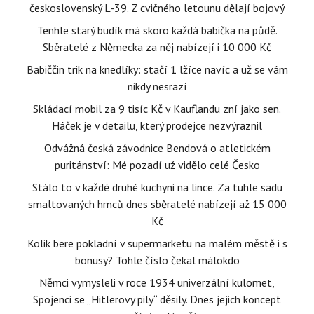
československý L-39. Z cvičného letounu dělají bojový
Tenhle starý budík má skoro každá babička na půdě.
Sběratelé z Německa za něj nabízejí i 10 000 Kč
Babiččin trik na knedlíky: stačí 1 lžíce navíc a už se vám
nikdy nesrazí
Skládací mobil za 9 tisíc Kč v Kauflandu zní jako sen.
Háček je v detailu, který prodejce nezvýraznil
Odvážná česká závodnice Bendová o atletickém
puritánství: Mé pozadí už vidělo celé Česko
Stálo to v každé druhé kuchyni na lince. Za tuhle sadu
smaltovaných hrnců dnes sběratelé nabízejí až 15 000
Kč
Kolik bere pokladní v supermarketu na malém městě i s
bonusy? Tohle číslo čekal málokdo
Němci vymysleli v roce 1934 univerzální kulomet,
Spojenci se „Hitlerovy pily“ děsily. Dnes jejich koncept