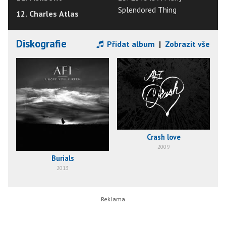
Splendored Thing
12. Charles Atlas
Diskografie
Přidat album
|
Zobrazit vše
Crash love
2009
Burials
2013