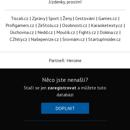
Jízdenky, prosím!
Tiscali.cz
|
Zprávy
|
Sport
|
Ženy
|
Cestování
|
Games.cz
|
Profigamers.cz
|
ZeStolu.cz
|
Osobnosti.cz
|
Karaoketexty.cz
|
Úschovna.cz
|
Nedd.cz
|
Moulík.cz
|
Fights.cz
|
Dokina.cz
|
CZhity.cz
|
Našepeníze.cz
|
Srovnám.cz
|
StartupInsider.cz
Partneři: Heroine
Něco jste nenašli?
Stačí se jen
zaregistrovat
a můžete tuto
databázi
DOPLNIT