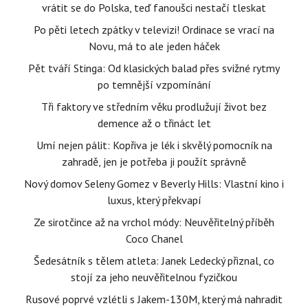
vrátit se do Polska, teď fanoušci nestačí tleskat
Po pěti letech zpátky v televizi! Ordinace se vrací na
Novu, má to ale jeden háček
Pět tváří Stinga: Od klasických balad přes svižné rytmy
po temnější vzpomínání
Tři faktory ve středním věku prodlužují život bez
demence až o třináct let
Umí nejen pálit: Kopřiva je lék i skvělý pomocník na
zahradě, jen je potřeba ji použít správně
Nový domov Seleny Gomez v Beverly Hills: Vlastní kino i
luxus, který překvapí
Ze sirotčince až na vrchol módy: Neuvěřitelný příběh
Coco Chanel
Šedesátník s tělem atleta: Janek Ledecký přiznal, co
stojí za jeho neuvěřitelnou fyzičkou
Rusové poprvé vzlétli s Jakem-130M, který má nahradit