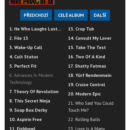
PŘEDCHOZÍ
CELÉ ALBUM
DALŠÍ
1. He Who Laughs Last...
13. Crop Tub
2. File 13
14. Consult My Lover
3. Wake-Up Call
15. Take The Test
4. Cult Status
16. Two Of A Kind
5. Perfect Fit
17. Shatty Fatmas
6. Advances In Modern
18. Yürf Rendenmein
Technology
19. Cruise Control
7. Theory Of Revolution
20. Modern Epic
8. This Secret Ninja
21. Who Said You Could
9. Soap Box Derby
Touch Me?
10. Aspirin Free
22. Rolling Balls
11. Fishbowl
23. Love Is A Many