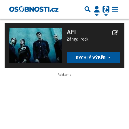
AFI
Žánry:
rock
RYCHLÝ VÝBĚR