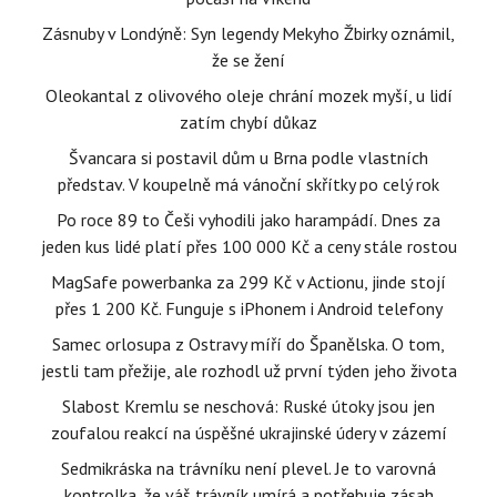
Zásnuby v Londýně: Syn legendy Mekyho Žbirky oznámil,
že se žení
Oleokantal z olivového oleje chrání mozek myší, u lidí
zatím chybí důkaz
Švancara si postavil dům u Brna podle vlastních
představ. V koupelně má vánoční skřítky po celý rok
Po roce 89 to Češi vyhodili jako harampádí. Dnes za
jeden kus lidé platí přes 100 000 Kč a ceny stále rostou
MagSafe powerbanka za 299 Kč v Actionu, jinde stojí
přes 1 200 Kč. Funguje s iPhonem i Android telefony
Samec orlosupa z Ostravy míří do Španělska. O tom,
jestli tam přežije, ale rozhodl už první týden jeho života
Slabost Kremlu se neschová: Ruské útoky jsou jen
zoufalou reakcí na úspěšné ukrajinské údery v zázemí
Sedmikráska na trávníku není plevel. Je to varovná
kontrolka, že váš trávník umírá a potřebuje zásah