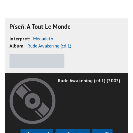
Píseň: A Tout Le Monde
Interpret:
Megadeth
Album:
Rude Awakening (cd 1)
★
★
★
★
★
Rude Awakening (cd 1) (2002)