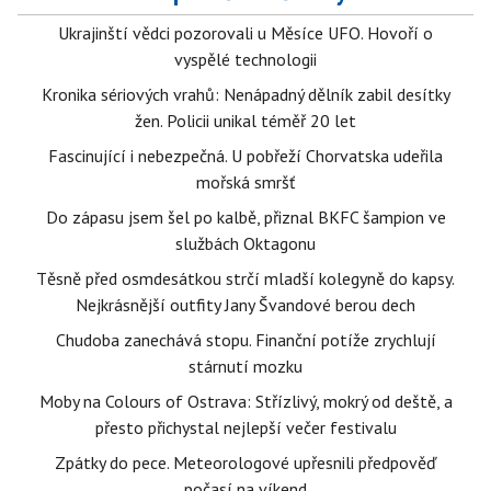
Ukrajinští vědci pozorovali u Měsíce UFO. Hovoří o
vyspělé technologii
Kronika sériových vrahů: Nenápadný dělník zabil desítky
žen. Policii unikal téměř 20 let
Fascinující i nebezpečná. U pobřeží Chorvatska udeřila
mořská smršť
Do zápasu jsem šel po kalbě, přiznal BKFC šampion ve
službách Oktagonu
Těsně před osmdesátkou strčí mladší kolegyně do kapsy.
Nejkrásnější outfity Jany Švandové berou dech
Chudoba zanechává stopu. Finanční potíže zrychlují
stárnutí mozku
Moby na Colours of Ostrava: Střízlivý, mokrý od deště, a
přesto přichystal nejlepší večer festivalu
Zpátky do pece. Meteorologové upřesnili předpověď
počasí na víkend