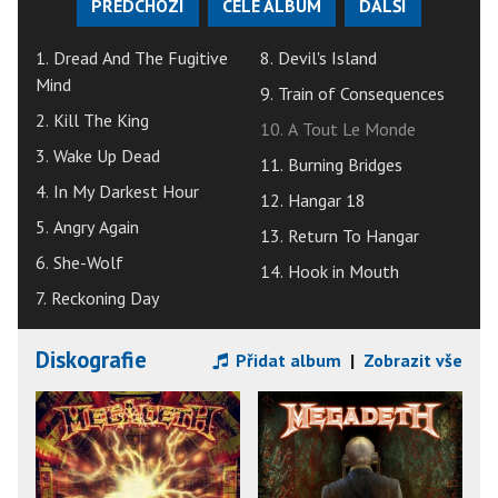
PŘEDCHOZÍ
CELÉ ALBUM
DALŠÍ
1. Dread And The Fugitive
8. Devil's Island
Mind
9. Train of Consequences
2. Kill The King
10. A Tout Le Monde
3. Wake Up Dead
11. Burning Bridges
4. In My Darkest Hour
12. Hangar 18
5. Angry Again
13. Return To Hangar
6. She-Wolf
14. Hook in Mouth
7. Reckoning Day
Diskografie
Přidat album
|
Zobrazit vše