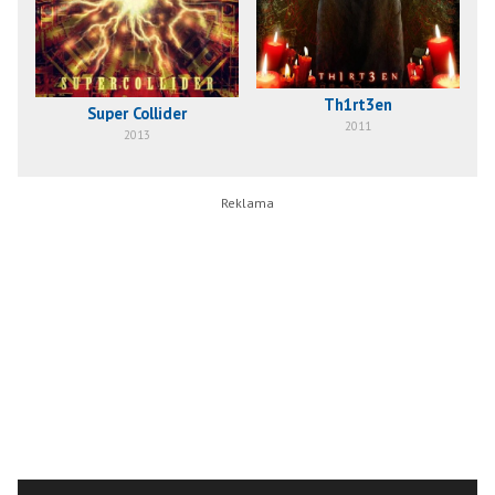
Th1rt3en
Super Collider
2011
2013