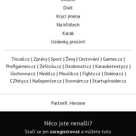
Dixit
Krycí jména
Na křídlech
Karak
Jízdenky, prosím!
Tiscali.cz
|
Zprávy
|
Sport
|
Ženy
|
Cestování
|
Games.cz
|
Profigamers.cz
|
ZeStolu.cz
|
Osobnosti.cz
|
Karaoketexty.cz
|
Úschovna.cz
|
Nedd.cz
|
Moulík.cz
|
Fights.cz
|
Dokina.cz
|
CZhity.cz
|
Našepeníze.cz
|
Srovnám.cz
|
StartupInsider.cz
Partneři: Heroine
Něco jste nenašli?
Stačí se jen
zaregistrovat
a můžete tuto