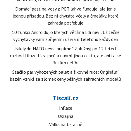
Domácí past na vosy z PET lahve funguje, ale jen s
jednou přísadou. Bez ní chytáte včely a čmeláky, které
zahrada potřebuje
10 funkcí Androidu, o kterých většina lidí neví. Užitečné
vychytávky vám zpříjemní užívání telefonu každý den
„Nikdy do NATO nevstoupíme.“ Zalužnyj po 12 letech
rozhodil iluze Ukrajinců a navrhl jinou cestu, ale ani ta se
Rusům nelíbí
Stačilo pár vyhozených palet a šikovné ruce: Originální
bazén vznikl za zlomek ceny běžných zahradních modelů
Tiscali.cz
Inflace
Ukrajina
Válka na Ukrajině