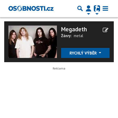
Megadeth
Žánry:
metal
RYCHLÝ VÝBĚR