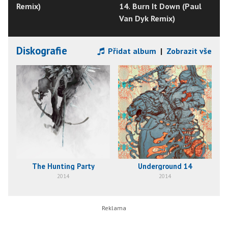
Remix)
14. Burn It Down (Paul
Van Dyk Remix)
Diskografie
Přidat album
|
Zobrazit vše
The Hunting Party
Underground 14
2014
2014