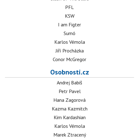
PFL
KSW
I am Figter
Sumó
Karlos Vémola
Jiří Procházka
Conor McGregor
Osobnosti.cz
Andrej Babiš
Petr Pavel
Hana Zagorová
Kazma Kazmitch
Kim Kardashian
Karlos Vémola
Marek Ztracený