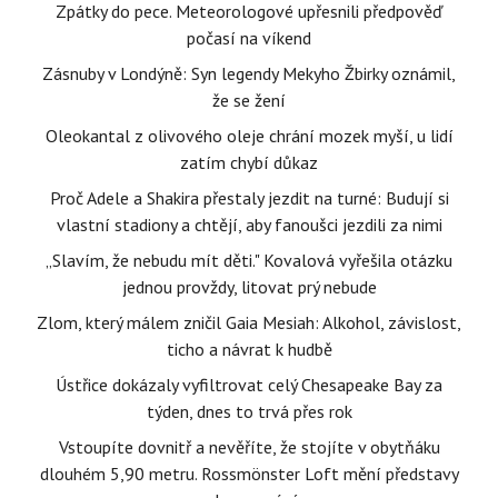
Zpátky do pece. Meteorologové upřesnili předpověď
počasí na víkend
Zásnuby v Londýně: Syn legendy Mekyho Žbirky oznámil,
že se žení
Oleokantal z olivového oleje chrání mozek myší, u lidí
zatím chybí důkaz
Proč Adele a Shakira přestaly jezdit na turné: Budují si
vlastní stadiony a chtějí, aby fanoušci jezdili za nimi
„Slavím, že nebudu mít děti." Kovalová vyřešila otázku
jednou provždy, litovat prý nebude
Zlom, který málem zničil Gaia Mesiah: Alkohol, závislost,
ticho a návrat k hudbě
Ústřice dokázaly vyfiltrovat celý Chesapeake Bay za
týden, dnes to trvá přes rok
Vstoupíte dovnitř a nevěříte, že stojíte v obytňáku
dlouhém 5,90 metru. Rossmönster Loft mění představy