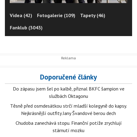
Videa (42)
Fotogalerie (109)
Tapety (46)
Fanklub (3043)
Doporučené články
Do zápasu jsem šel po kalbě, přiznal BKFC šampion ve
službách Oktagonu
Těsně před osmdesátkou strčí mladší kolegyně do kapsy.
Nejkrásnější outfity Jany Švandové berou dech
Chudoba zanechává stopu. Finanční potíže zrychlují
stárnutí mozku