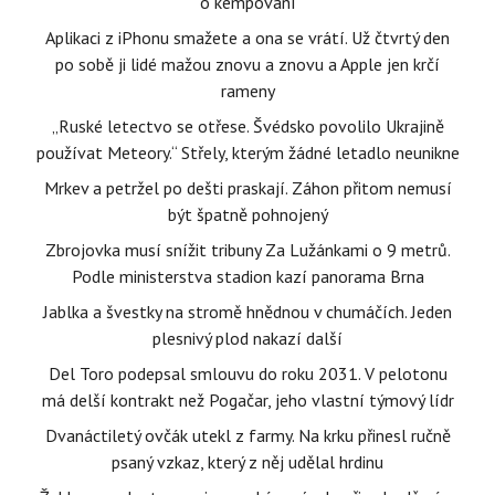
o kempování
Aplikaci z iPhonu smažete a ona se vrátí. Už čtvrtý den
po sobě ji lidé mažou znovu a znovu a Apple jen krčí
rameny
„Ruské letectvo se otřese. Švédsko povolilo Ukrajině
používat Meteory.“ Střely, kterým žádné letadlo neunikne
Mrkev a petržel po dešti praskají. Záhon přitom nemusí
být špatně pohnojený
Zbrojovka musí snížit tribuny Za Lužánkami o 9 metrů.
Podle ministerstva stadion kazí panorama Brna
Jablka a švestky na stromě hnědnou v chumáčích. Jeden
plesnivý plod nakazí další
Del Toro podepsal smlouvu do roku 2031. V pelotonu
má delší kontrakt než Pogačar, jeho vlastní týmový lídr
Dvanáctiletý ovčák utekl z farmy. Na krku přinesl ručně
psaný vzkaz, který z něj udělal hrdinu