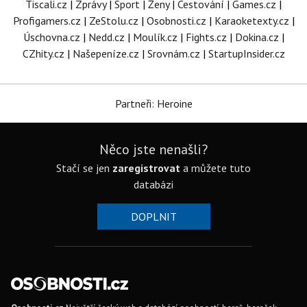
Tiscali.cz
|
Zprávy
|
Sport
|
Ženy
|
Cestování
|
Games.cz
|
Profigamers.cz
|
ZeStolu.cz
|
Osobnosti.cz
|
Karaoketexty.cz
|
Úschovna.cz
|
Nedd.cz
|
Moulík.cz
|
Fights.cz
|
Dokina.cz
|
CZhity.cz
|
Našepeníze.cz
|
Srovnám.cz
|
StartupInsider.cz
Partneři: Heroine
Něco jste nenašli?
Stačí se jen
zaregistrovat
a můžete tuto
databázi
DOPLNIT