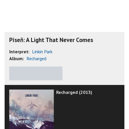
Píseň: A Light That Never Comes
Interpret:
Linkin Park
Album:
Recharged
★
★
★
★
★
Recharged (2013)