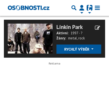
Linkin Park
Aktivní:
1997 - ?
Žánry:
metal
,
rock
RYCHLÝ VÝBĚR