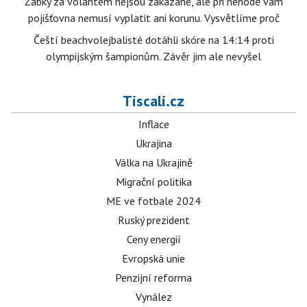
Žabky za volantem nejsou zakázané, ale při nehodě vám
pojišťovna nemusí vyplatit ani korunu. Vysvětlíme proč
Čeští beachvolejbalisté dotáhli skóre na 14:14 proti
olympijským šampionům. Závěr jim ale nevyšel
Tiscali.cz
Inflace
Ukrajina
Válka na Ukrajině
Migrační politika
ME ve fotbale 2024
Ruský prezident
Ceny energií
Evropská unie
Penzijní reforma
Vynález