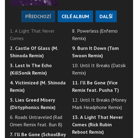
PŘEDCHOZÍ
CELÉ ALBUM
DALŠÍ
1. A Light That Never
8. Powerless (Enferno
Comes
Remix)
2. Castle Of Glass (M.
9. Burn It Down (Tom
Shinoda Remix)
Swoon Remix)
3. Lost In The Echo
10. Until It Breaks (Datsik
(KillSonik Remix)
Remix)
4. Victimized (M. Shinoda
11. I'll Be Gone (Vice
Remix)
Remix feat. Pusha T)
5. Lies Greed Misery
12. Until It Breaks (Money
(Dirtyphonics Remix)
Mark Headphone Remix)
6. Roads Untraveled (Rad
13. A Light That Never
Omen Remix feat. Bun B)
Comes (Rick Rubin
Reboot Remix)
7. I'll Be Gone (SchoolBoy