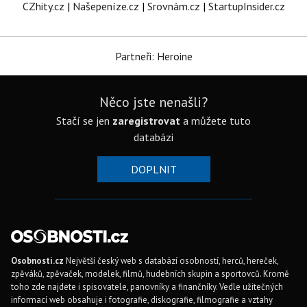
CZhity.cz
|
Našepeníze.cz
|
Srovnám.cz
|
StartupInsider.cz
Partneři: Heroine
Něco jste nenašli?
Stačí se jen
zaregistrovat
a můžete tuto
databázi
DOPLNIT
Osobnosti.cz
Největší český web s databází osobností, herců, hereček,
zpěváků, zpěvaček, modelek, filmů, hudebních skupin a sportovců. Kromě
toho zde najdete i spisovatele, panovníky a finančníky. Vedle užitečných
informací web obsahuje i fotografie, diskografie, filmografie a vztahy