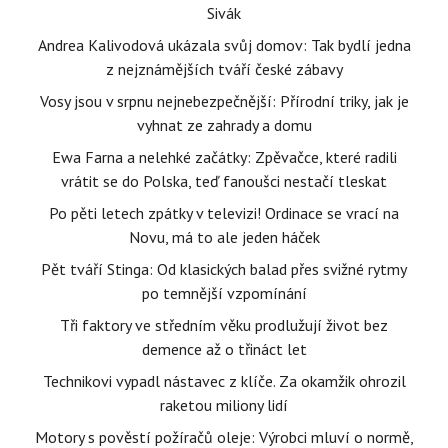
Sivák
Andrea Kalivodová ukázala svůj domov: Tak bydlí jedna
z nejznámějších tváří české zábavy
Vosy jsou v srpnu nejnebezpečnější: Přírodní triky, jak je
vyhnat ze zahrady a domu
Ewa Farna a nelehké začátky: Zpěvačce, které radili
vrátit se do Polska, teď fanoušci nestačí tleskat
Po pěti letech zpátky v televizi! Ordinace se vrací na
Novu, má to ale jeden háček
Pět tváří Stinga: Od klasických balad přes svižné rytmy
po temnější vzpomínání
Tři faktory ve středním věku prodlužují život bez
demence až o třináct let
Technikovi vypadl nástavec z klíče. Za okamžik ohrozil
raketou miliony lidí
Motory s pověstí požíračů oleje: Výrobci mluví o normě,