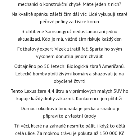
mechanici o konstrukční chybě. Máte jeden z nich?
Na kvalitě spánku záleží čím dál víc. Lidé vykupují staré
péřové peřiny za tisíce korun
3 oblíbené Samsungy už nedostanou ani jednu
aktualizaci. Kdo je má, vážně tím riskuje každý den
Fotbalový expert Vízek ztratil řeč. Sparta ho svým
výkonem donutila jenom chválit
Odtajněno po 50 letech: Biologická zbraň Američanů.
Letecké bomby plnili živými komáry a shazovali je na
obydlené čtvrti
Tento Lexus žere 4,4 litru a v prémiových malých SUV ho
kupuje každý druhý zákazník. Konkurence jen přihlíží
Domácí okurková limonáda je pecka a snadno ji
připravíte z vlastní úrody
Tři věci, které na zahradě nesmíte pálit, i když to dělá
celá ulice. Za mokrou trávu je pokuta až 150 000 Kč