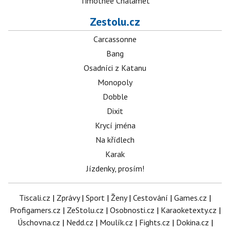
Timothée Chalamet
Zestolu.cz
Carcassonne
Bang
Osadníci z Katanu
Monopoly
Dobble
Dixit
Krycí jména
Na křídlech
Karak
Jízdenky, prosím!
Tiscali.cz
|
Zprávy
|
Sport
|
Ženy
|
Cestování
|
Games.cz
|
Profigamers.cz
|
ZeStolu.cz
|
Osobnosti.cz
|
Karaoketexty.cz
|
Úschovna.cz
|
Nedd.cz
|
Moulík.cz
|
Fights.cz
|
Dokina.cz
|