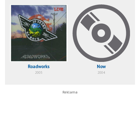
Roadworks
Now
R
2005
2004