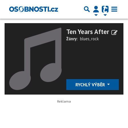
Ten Years After
Žánry:
blues
,
rock
RYCHLÝ VÝBĚR