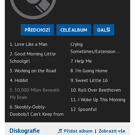
PŘEDCHOZÍ
CELÉ ALBUM
DALŠÍ
1. Love Like a Man
Crying
Sometimes/Extension ...
2. Good Morning Little
Schoolgirl
7. Help Me
3. Working on the Road
8. I'm Going Home
4. Hobbit
9. Sweet Little 16
5. 50,000 Miles Beneath
10. Roll Over Beethoven
My Brain
11. I Woke Up This Morning
6. Skoobly-Oobly-
12. Spoonful
Doobob/I Can't Keep from
Diskografie
Přidat album
|
Zobrazit vše