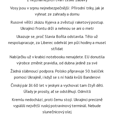
Vosy jsou v srpnu nejnebezpečnější: Přírodní triky, jak je
vyhnat ze zahrady a domu
Rusové věští zkázu Kyjeva a zvěstují raketový postup.
Ukrajinci frontu drží a nehnou se ani o metr
Ukazuje se, proč Slavia Bořila odstavila. Tělo už
nespolupracuje, za Liberec odehrál jen půl hodiny a musel
střídat
Nabíječku už v krabici notebooku nenajdete. EU donutila
výrobce změnit pravidla, od dubna jedině za své
Žádná slábnoucí podpora. Polsko připravuje 50. balíček
pomoci Ukrajině, i když se s ní hádá kvůli Banderovi
Čínský pár žil 60 let v jeskyni a vychoval tam čtyři děti.
Úřady je prosily, ať se odstěhují. Odmítli
Kremlu nedochází, proti čemu stojí. Ukrajinci precizně
vypálili největší ruský potravinový terminál. Nebude
slunečnicový olej