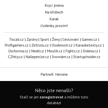
Krycí jména
Na křídlech
Karak
Jízdenky, prosím!
Tiscali.cz
|
Zprávy
|
Sport
|
Ženy
|
Cestování
|
Games.cz
|
Profigamers.cz
|
ZeStolu.cz
|
Osobnosti.cz
|
Karaoketexty.cz
|
Úschovna.cz
|
Nedd.cz
|
Moulík.cz
|
Fights.cz
|
Dokina.cz
|
CZhity.cz
|
Našepeníze.cz
|
Srovnám.cz
|
StartupInsider.cz
Partneři: Heroine
Něco jste nenašli?
Stačí se jen
zaregistrovat
a můžete tuto
databázi