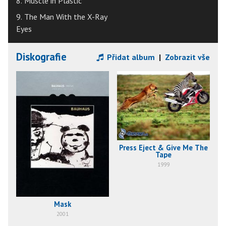
8. Muscle in Plastic
9. The Man With the X-Ray
Eyes
Diskografie
Přidat album
|
Zobrazit vše
Press Eject & Give Me The
Tape
1999
Mask
2001