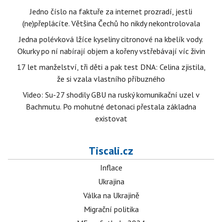
Jedno číslo na faktuře za internet prozradí, jestli
(ne)přeplácíte. Většina Čechů ho nikdy nekontrolovala
Jedna polévková lžíce kyseliny citronové na kbelík vody.
Okurky po ní nabírají objem a kořeny vstřebávají víc živin
17 let manželství, tři děti a pak test DNA: Celina zjistila,
že si vzala vlastního příbuzného
Video: Su-27 shodily GBU na ruský komunikační uzel v
Bachmutu. Po mohutné detonaci přestala základna
existovat
Tiscali.cz
Inflace
Ukrajina
Válka na Ukrajině
Migrační politika