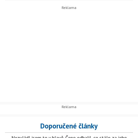
Doporučené články
Nezvládl jsem to v hlavě. Čepo odhalil, co stálo za jeho