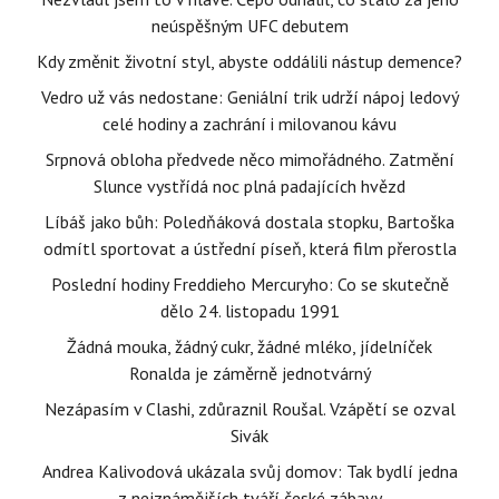
neúspěšným UFC debutem
Kdy změnit životní styl, abyste oddálili nástup demence?
Vedro už vás nedostane: Geniální trik udrží nápoj ledový
celé hodiny a zachrání i milovanou kávu
Srpnová obloha předvede něco mimořádného. Zatmění
Slunce vystřídá noc plná padajících hvězd
Líbáš jako bůh: Poledňáková dostala stopku, Bartoška
odmítl sportovat a ústřední píseň, která film přerostla
Poslední hodiny Freddieho Mercuryho: Co se skutečně
dělo 24. listopadu 1991
Žádná mouka, žádný cukr, žádné mléko, jídelníček
Ronalda je záměrně jednotvárný
Nezápasím v Clashi, zdůraznil Roušal. Vzápětí se ozval
Sivák
Andrea Kalivodová ukázala svůj domov: Tak bydlí jedna
z nejznámějších tváří české zábavy